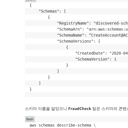
{

    "Schemas": [

        {

            "RegistryName": "discovered-sche
            "SchemaArn": "arn:aws:schemas:u
            "SchemaName": “CreateAccount@AC
            "SchemaVersions": [

                {

                    "CreatedDate": "2020-04
                    "SchemaVersion": 1

                }

            ]

        }

    ]

}
스키마 이름을 알았으니
FraudCheck
팀은 스키마의 콘텐츠
Bash
aws schemas describe-schema 
\