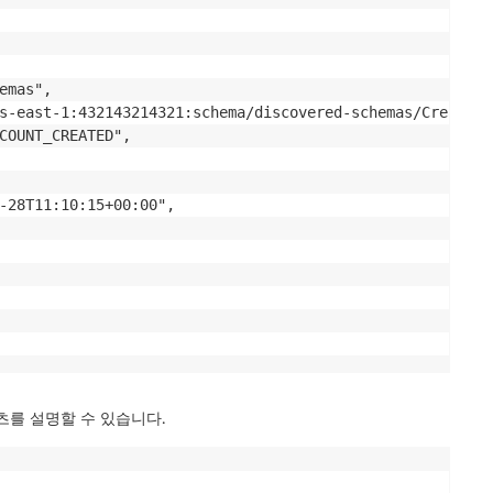
mas",

s-east-1:432143214321:schema/discovered-schemas/CreateAc
COUNT_CREATED",

-28T11:10:15+00:00",

를 설명할 수 있습니다.