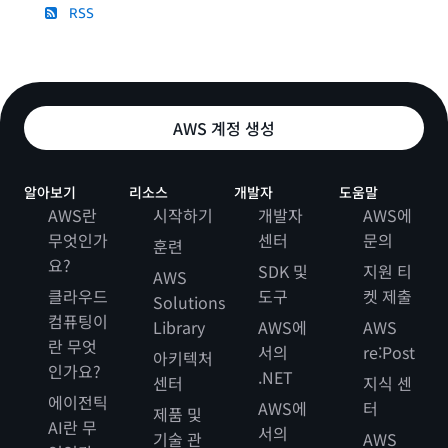
RSS
AWS 계정 생성
알아보기
리소스
개발자
도움말
AWS란
시작하기
개발자
AWS에
무엇인가
센터
문의
훈련
요?
SDK 및
지원 티
AWS
클라우드
도구
켓 제출
Solutions
컴퓨팅이
Library
AWS에
AWS
란 무엇
서의
re:Post
아키텍처
인가요?
.NET
센터
지식 센
에이전틱
AWS에
터
제품 및
AI란 무
서의
기술 관
AWS