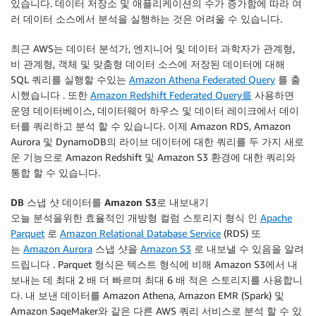
있습니다. 데이터 저장소 및 애플리케이션의 수가 증가함에 따라 여
러 데이터 소스에서 분석을 실행하는 것은 어려울 수 있습니다.
최근 AWS는 데이터 분석가, 엔지니어 및 데이터 과학자가 관계형,
비 관계형, 객체 및 맞춤형 데이터 소스에 저장된 데이터에 대해
SQL 쿼리를 실행할 수있는
Amazon Athena Federated Query
를 출
시했습니다 . 또한
Amazon Redshift Federated Query를
사용하면
운영 데이터베이스, 데이터웨어 하우스 및 데이터 레이크에서 데이
터를 쿼리하고 분석 할 수 있습니다. 이제 Amazon RDS, Amazon
Aurora 및 DynamoDB의 라이브 데이터에 대한 쿼리를 두 가지 새로
운 기능으로 Amazon Redshift 및 Amazon S3 환경에 대한 쿼리와
통합 할 수 있습니다.
DB 스냅 샷 데이터를 Amazon S3로 내보내기
오늘 분석을위한 효율적인 개방형 컬럼 스토리지 형식 인
Apache
Parquet
로
Amazon Relational Database Service
(RDS) 또
는
Amazon Aurora
스냅 샷을
Amazon S3
로 내보낼 수 있음을 알려
드립니다 . Parquet 형식은 텍스트 형식에 비해 Amazon S3에서 내
보내는 데 최대 2 배 더 빠르며 최대 6 배 적은 스토리지를 사용합니
다. 내 보낸 데이터를 Amazon Athena, Amazon EMR (Spark) 및
Amazon SageMaker와 같은 다른 AWS 쿼리 서비스로 분석 할 수 있