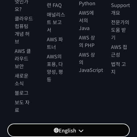
엇인가
Python
련 FAQ
Support
요?
AWS에
개요
애널리스
클라우드
서의
트 보고
전문가의
컴퓨팅
Java
서
도움 받
개념 허
AWS 상
기
AWS 파
브
의 PHP
트너
AWS 접
AWS 클
AWS 상
근성
AWS의
라우드
의
포용, 다
법적 고
보안
JavaScript
양성, 평
지
새로운
등
소식
블로그
보도 자
료
English