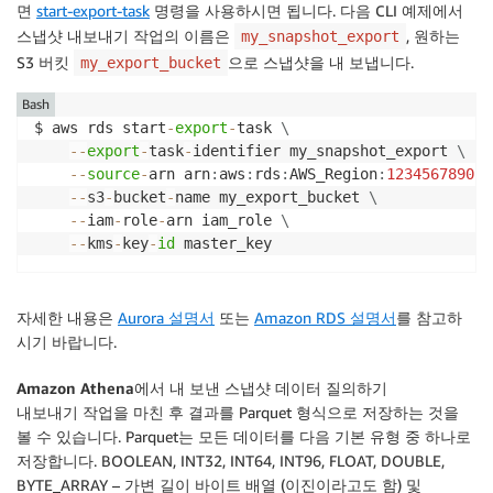
면
start-export-task
명령을 사용하시면 됩니다. 다음 CLI 예제에서
스냅샷 내보내기 작업의 이름은
, 원하는
my_snapshot_export
S3 버킷
으로 스냅샷을 내 보냅니다.
my_export_bucket
Bash
$ aws rds start
-
export
-
task 
\
--
export
-
task
-
identifier my_snapshot_export 
\
--
source
-
arn arn
:
aws
:
rds
:
AWS_Region
:
123456789012
--
s3
-
bucket
-
name my_export_bucket 
\
--
iam
-
role
-
arn iam_role 
\
--
kms
-
key
-
id
자세한 내용은
Aurora 설명서
또는
Amazon RDS 설명서
를 참고하
시기 바랍니다.
Amazon Athena에서 내 보낸 스냅샷 데이터 질의하기
내보내기 작업을 마친 후 결과를 Parquet 형식으로 저장하는 것을
볼 수 있습니다. Parquet는 모든 데이터를 다음 기본 유형 중 하나로
저장합니다. BOOLEAN, INT32, INT64, INT96, FLOAT, DOUBLE,
BYTE_ARRAY – 가변 길이 바이트 배열 (이진이라고도 함) 및