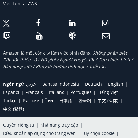
Việc làm tại AWS
Amazon là một công ty làm việc bình đẳng:
không phân biệt
Dân tộc thiểu số / Nữ giới / Người khuyết tật / Cựu chiến binh /
Bản dạng giới / Khuynh hướng tình dục / Tuổi tác.
Ngôn ngữ
عربي
Bahasa Indonesia
Deutsch
English
Español
Français
Italiano
Português
Tiếng Việt
Türkçe
Ρусский
ไทย
日本語
한국어
中文 (简体)
中文 (繁體)
Quyền riêng tư
|
Khả năng truy cập
|
Điều khoản áp dụng cho trang web
|
Tùy chọn cookie
|