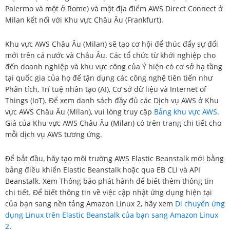
Palermo và một ở Rome) và một địa điểm AWS Direct Connect ở
Milan kết nối với Khu vực Châu Âu (Frankfurt).
Khu vực AWS Châu Âu (Milan) sẽ tạo cơ hội để thúc đẩy sự đổi
mới trên cả nước và Châu Âu. Các tổ chức từ khởi nghiệp cho
đến doanh nghiệp và khu vực công của Ý hiện có cơ sở hạ tầng
tại quốc gia của họ để tận dụng các công nghệ tiên tiến như
Phân tích, Trí tuệ nhân tạo (AI), Cơ sở dữ liệu và Internet of
Things (IoT). Để xem danh sách đầy đủ các Dịch vụ AWS ở Khu
vực AWS Châu Âu (Milan), vui lòng truy cập
Bảng khu vực AWS
.
Giá của Khu vực AWS Châu Âu (Milan) có trên trang chi tiết cho
mỗi dịch vụ AWS tương ứng.
Để bắt đầu, hãy tạo môi trường AWS Elastic Beanstalk mới bằng
bảng điều khiển Elastic Beanstalk hoặc qua EB CLI và API
Beanstalk. Xem Thông báo phát hành để biết thêm thông tin
chi tiết. Để biết thông tin về việc cập nhật ứng dụng hiện tại
của bạn sang nền tảng Amazon Linux 2, hãy xem
Di chuyển ứng
dụng Linux trên Elastic Beanstalk của bạn sang Amazon Linux
2
.