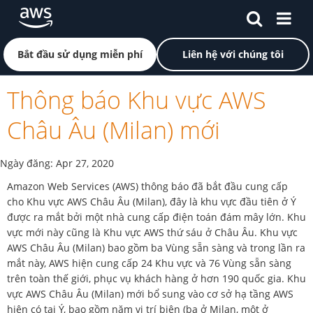
Chuyển đến nội dung chính
Nhấp vào đây để quay lại trang chủ Amazon Web Servi
Bắt đầu sử dụng miễn phí
Liên hệ với chúng tôi
Thông báo Khu vực AWS
Châu Âu (Milan) mới
Ngày đăng:
Apr 27, 2020
Amazon Web Services (AWS) thông báo đã bắt đầu cung cấp
cho Khu vực AWS Châu Âu (Milan), đây là khu vực đầu tiên ở Ý
được ra mắt bởi một nhà cung cấp điện toán đám mây lớn. Khu
vực mới này cũng là Khu vực AWS thứ sáu ở Châu Âu. Khu vực
AWS Châu Âu (Milan) bao gồm ba Vùng sẵn sàng và trong lần ra
mắt này, AWS hiện cung cấp 24 Khu vực và 76 Vùng sẵn sàng
trên toàn thế giới, phục vụ khách hàng ở hơn 190 quốc gia. Khu
vực AWS Châu Âu (Milan) mới bổ sung vào cơ sở hạ tầng AWS
hiện có tại Ý, bao gồm năm vị trí biên (ba ở Milan, một ở