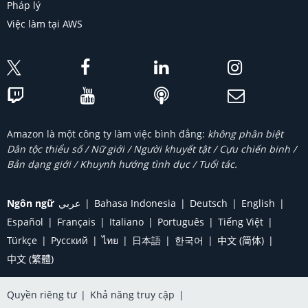
Pháp lý
Việc làm tại AWS
Amazon là một công ty làm việc bình đẳng:
không phân biệt
Dân tộc thiểu số / Nữ giới / Người khuyết tật / Cựu chiến binh /
Bản dạng giới / Khuynh hướng tình dục / Tuổi tác.
Ngôn ngữ
عربي
Bahasa Indonesia
Deutsch
English
Español
Français
Italiano
Português
Tiếng Việt
Türkçe
Ρусский
ไทย
日本語
한국어
中文 (简体)
中文 (繁體)
Quyền riêng tư
|
Khả năng truy cập
|