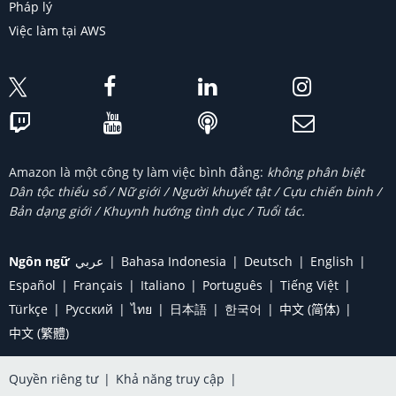
Pháp lý
Việc làm tại AWS
Amazon là một công ty làm việc bình đẳng:
không phân biệt
Dân tộc thiểu số / Nữ giới / Người khuyết tật / Cựu chiến binh /
Bản dạng giới / Khuynh hướng tình dục / Tuổi tác.
Ngôn ngữ
عربي
Bahasa Indonesia
Deutsch
English
Español
Français
Italiano
Português
Tiếng Việt
Türkçe
Ρусский
ไทย
日本語
한국어
中文 (简体)
中文 (繁體)
Quyền riêng tư
|
Khả năng truy cập
|