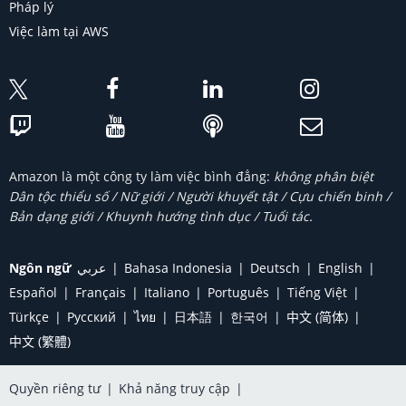
Pháp lý
Việc làm tại AWS
Amazon là một công ty làm việc bình đẳng:
không phân biệt
Dân tộc thiểu số / Nữ giới / Người khuyết tật / Cựu chiến binh /
Bản dạng giới / Khuynh hướng tình dục / Tuổi tác.
Ngôn ngữ
عربي
Bahasa Indonesia
Deutsch
English
Español
Français
Italiano
Português
Tiếng Việt
Türkçe
Ρусский
ไทย
日本語
한국어
中文 (简体)
中文 (繁體)
Quyền riêng tư
|
Khả năng truy cập
|