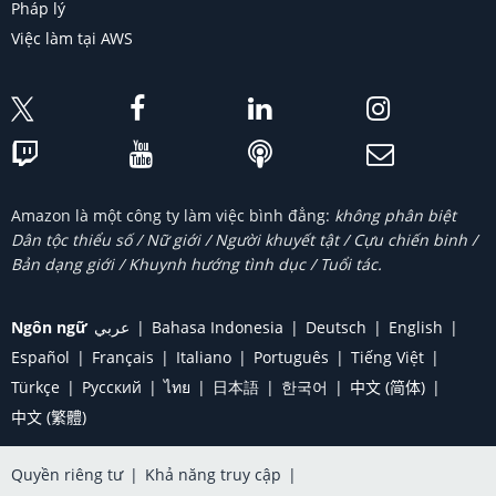
Pháp lý
Việc làm tại AWS
Amazon là một công ty làm việc bình đẳng:
không phân biệt
Dân tộc thiểu số / Nữ giới / Người khuyết tật / Cựu chiến binh /
Bản dạng giới / Khuynh hướng tình dục / Tuổi tác.
Ngôn ngữ
عربي
Bahasa Indonesia
Deutsch
English
Español
Français
Italiano
Português
Tiếng Việt
Türkçe
Ρусский
ไทย
日本語
한국어
中文 (简体)
中文 (繁體)
Quyền riêng tư
|
Khả năng truy cập
|