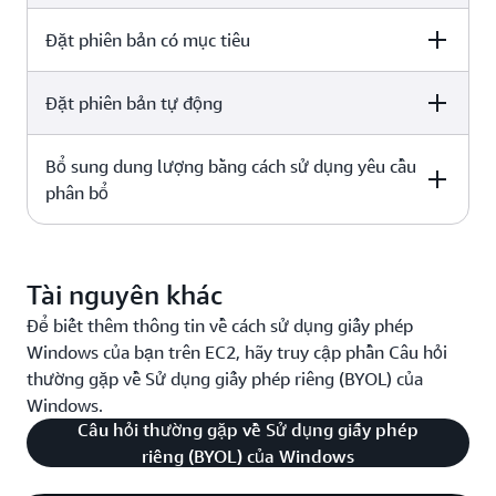
Đặt phiên bản có mục tiêu
Phiên bản chuyên dụng
Máy chủ chuyên dụng
-
X
Đặt phiên bản tự động
Phiên bản chuyên dụng
Máy chủ chuyên dụng
-
X
Bổ sung dung lượng bằng cách sử dụng yêu cầu
Phiên bản chuyên dụng
Máy chủ chuyên dụng
-
X
phân bổ
X
X
Phiên bản chuyên dụng
Máy chủ chuyên dụng
Tài nguyên khác
Để biết thêm thông tin về cách sử dụng giấy phép
-
X
Windows của bạn trên EC2, hãy truy cập phần Câu hỏi
thường gặp về Sử dụng giấy phép riêng (BYOL) của
Windows.
Câu hỏi thường gặp về Sử dụng giấy phép
riêng (BYOL) của Windows