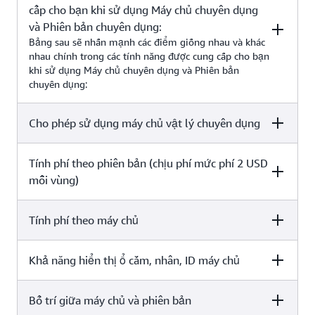
cấp cho bạn khi sử dụng Máy chủ chuyên dụng
và Phiên bản chuyên dụng:
Bảng sau sẽ nhấn mạnh các điểm giống nhau và khác
nhau chính trong các tính năng được cung cấp cho bạn
khi sử dụng Máy chủ chuyên dụng và Phiên bản
chuyên dụng:
Cho phép sử dụng máy chủ vật lý chuyên dụng
Phiên bản chuyên dụng
Máy chủ chuyên dụng
Phiên bản chuyên dụng
Máy chủ chuyên dụng
Tính phí theo phiên bản (chịu phí mức phí 2 USD
Phiên bản chuyên dụng
Máy chủ chuyên dụng
mỗi vùng)
X
X
Tính phí theo máy chủ
Phiên bản chuyên dụng
Máy chủ chuyên dụng
Khả năng hiển thị ổ cắm, nhân, ID máy chủ
Phiên bản chuyên dụng
Máy chủ chuyên dụng
X
-
Bố trí giữa máy chủ và phiên bản
Phiên bản chuyên dụng
Máy chủ chuyên dụng
-
X