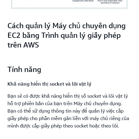
bản EC2 đang chạy trên máy chủ bị ảnh hưởng sang
một máy chủ chuyên dụng mới được phân bổ, nhằm
đảm bảo khối lượng công việc của bạn đạt mức sẵn
sàng cao.
Cách quản lý Máy chủ chuyên dụng
EC2 bằng Trình quản lý giấy phép
trên AWS
Tính năng
Khả năng hiển thị socket và lõi vật lý
Bạn sẽ có được khả năng hiển thị số socket và lõi vật lý
hỗ trợ phiên bản của bạn trên Máy chủ chuyên dụng.
Bạn có thể sử dụng thông tin này để quản lý việc cấp
giấy phép cho phần mềm gắn liền với máy chủ riêng của
mình được cấp giấy phép theo socket hoặc theo lõi.