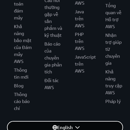
Câu hỏi
AWS
toán
Tổng
thường
đám
Java
quan về
gặp về
mây
trên
Hỗ trợ
sản
AWS
Khả
AWS
phẩm và
năng
PHP
kỹ thuật
Nhận
bảo mật
trên
trợ giúp
Báo cáo
của Đám
AWS
từ
của
mây
chuyên
JavaScript
chuyên
AWS
gia
trên
gia phân
Thông
AWS
tích
Khả
tin mới
năng
Đối tác
Blog
truy cập
AWS
AWS
Thông
cáo báo
Pháp lý
chí
English