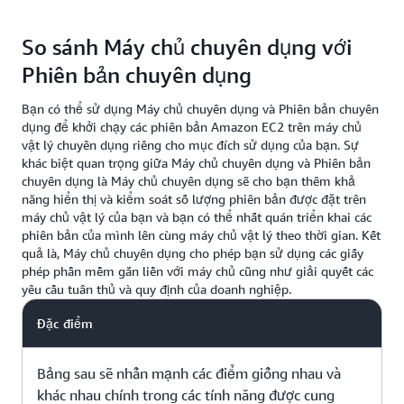
AWS Config liên tục giám sát và ghi lại khi phiên bản
được khởi chạy, bị dừng hoặc chấm dứt hoạt động trên
So sánh Máy chủ chuyên dụng với
Máy chủ chuyên dụng. Dịch vụ này ghép nối thông tin
Phiên bản chuyên dụng
này với thông tin ở cấp độ máy chủ và phiên bản, chẳng
hạn như ID máy chủ, ID AMI và số socket cũng như lõi
Bạn có thể sử dụng Máy chủ chuyên dụng và Phiên bản chuyên
vật lý mỗi máy chủ. Kết quả là bạn có thể sử dụng AWS
dụng để khởi chạy các phiên bản Amazon EC2 trên máy chủ
Config làm nguồn dữ liệu để đáp ứng nhu cầu tuân thủ.
vật lý chuyên dụng riêng cho mục đích sử dụng của bạn. Sự
Để bắt đầu, hãy kích hoạt tính năng Ghi máy chủ chuyên
khác biệt quan trọng giữa Máy chủ chuyên dụng và Phiên bản
chuyên dụng là Máy chủ chuyên dụng sẽ cho bạn thêm khả
dụng trong AWS Config.
năng hiển thị và kiểm soát số lượng phiên bản được đặt trên
máy chủ vật lý của bạn và bạn có thể nhất quán triển khai các
phiên bản của mình lên cùng máy chủ vật lý theo thời gian. Kết
quả là, Máy chủ chuyên dụng cho phép bạn sử dụng các giấy
phép phần mềm gắn liền với máy chủ cũng như giải quyết các
yêu cầu tuân thủ và quy định của doanh nghiệp.
Đặc điểm
Bảng sau sẽ nhấn mạnh các điểm giống nhau và
khác nhau chính trong các tính năng được cung