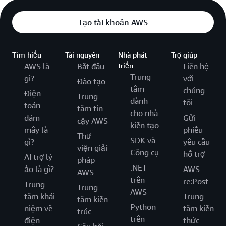
Tạo tài khoản AWS
Tìm hiểu
Tài nguyên
Nhà phát
Trợ giúp
AWS là
Bắt đầu
triển
Liên hệ
Trung
gì?
với
Đào tạo
tâm
chúng
Điện
Trung
dành
tôi
toán
tâm tin
cho nhà
đám
Gửi
cậy AWS
kiến tạo
mây là
phiếu
Thư
SDK và
gì?
yêu cầu
viện giải
Công cụ
hỗ trợ
AI trợ lý
pháp
.NET
ảo là gì?
AWS
AWS
trên
re:Post
Trung
Trung
AWS
tâm khái
Trung
tâm kiến
Python
niệm về
tâm kiến
trúc
trên
điện
thức