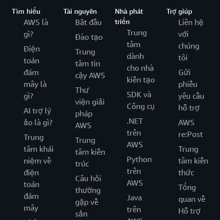
Tìm hiểu
Tài nguyên
Nhà phát
Trợ giúp
AWS là
Bắt đầu
triển
Liên hệ
Trung
gì?
với
Đào tạo
tâm
chúng
Điện
Trung
dành
tôi
toán
tâm tin
cho nhà
đám
Gửi
cậy AWS
kiến tạo
mây là
phiếu
Thư
SDK và
gì?
yêu cầu
viện giải
Công cụ
hỗ trợ
AI trợ lý
pháp
.NET
ảo là gì?
AWS
AWS
trên
re:Post
Trung
Trung
AWS
tâm khái
Trung
tâm kiến
Python
niệm về
tâm kiến
trúc
trên
điện
thức
Câu hỏi
AWS
toán
Tổng
thường
đám
Java
quan về
gặp về
mây
trên
Hỗ trợ
sản