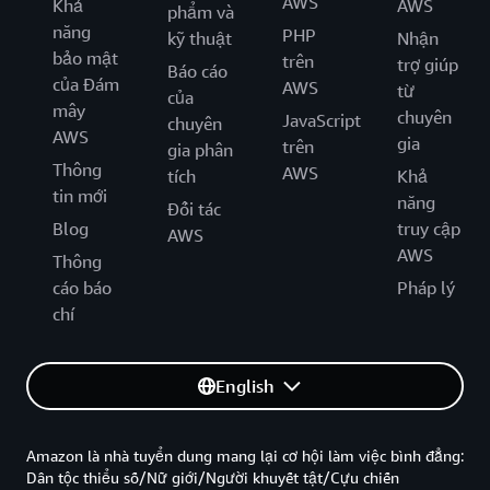
AWS
Khả
AWS
phẩm và
năng
PHP
kỹ thuật
Nhận
bảo mật
trên
trợ giúp
Báo cáo
của Đám
AWS
từ
của
mây
chuyên
JavaScript
chuyên
AWS
gia
trên
gia phân
Thông
AWS
tích
Khả
tin mới
năng
Đối tác
Blog
truy cập
AWS
AWS
Thông
cáo báo
Pháp lý
chí
English
Amazon là nhà tuyển dung mang lại cơ hội làm việc bình đẳng:
Dân tộc thiểu số/Nữ giới/Người khuyết tật/Cựu chiến