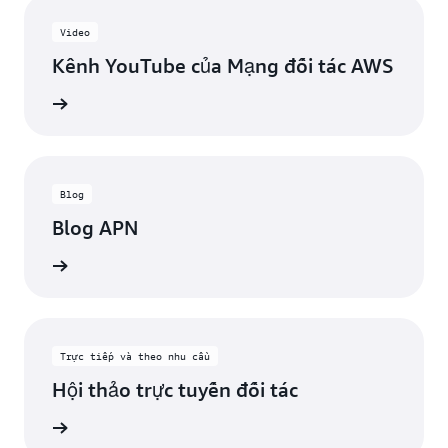
Video
Kênh YouTube của Mạng đối tác AWS
ới nhất
Blog
Blog APN
bài viết
Trực tiếp và theo nhu cầu
Hội thảo trực tuyến đối tác
c tuyến