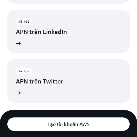
Xã hội
APN trên LinkedIn
 kết nối
Xã hội
APN trên Twitter
ới nhất
Tạo tài khoản AWS