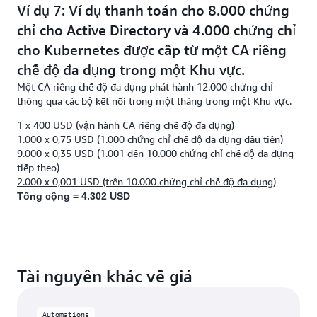
1.000 x 0,75 USD (1.000 chứng chỉ chế độ đa dụng đầu tiên)
Ví dụ 7: Ví dụ thanh toán cho 8.000 chứng
9.000 x 0,35 USD (1.001 đến 10.000 chứng chỉ chế độ đa dụng
chỉ cho Active Directory và 4.000 chứng chỉ
tiếp theo)
cho Kubernetes được cấp từ một CA riêng
10.000 x 0,001 USD (trên 10.000 chứng chỉ chế độ đa dụng)
Tổng cộng = 4.710 USD
chế độ đa dụng trong một Khu vực.
Tài khoản thanh toán
Một CA riêng chế độ đa dụng phát hành 12.000 chứng chỉ
cho cả hai tài khoản AWS:
riêng biệt
1 x 400 USD (vận hành CA riêng chế độ đa dụng)
thông qua các bộ kết nối trong một tháng trong một Khu vực.
1.000 x 0,75 USD (1.000 chứng chỉ chế độ đa dụng đầu tiên)
1 x 400 USD (vận hành CA riêng chế độ đa dụng)
9.000 x 0,35 USD (1.001 đến 10.000 chứng chỉ chế độ đa dụng
1.000 x 0,75 USD (1.000 chứng chỉ chế độ đa dụng đầu tiên)
tiếp theo)
9.000 x 0,35 USD (1.001 đến 10.000 chứng chỉ chế độ đa dụng
2.000 x 0,001 USD (trên 10.000 chứng chỉ chế độ đa dụng)
tiếp theo)
Tổng cộng cho tài khoản thanh toán đầu tiên (CA phát
2.000 x 0,001 USD (trên 10.000 chứng chỉ chế độ đa dụng)
hành 12.000 chứng chỉ) = 4.302 USD
Tổng cộng = 4.302 USD
1 x 400 USD (vận hành CA riêng chế độ đa dụng)
1.000 x 0,75 USD (1.000 chứng chỉ chế độ đa dụng đầu tiên)
7.000 x 0,35 USD (1.001 đến 10.000 chứng chỉ chế độ đa dụng
tiếp theo)
Tổng cộng cho tài khoản thanh toán thứ hai (CA phát
Tài nguyên khác về giá
hành 8.000 chứng chỉ) = 3.600 USD
Tổng cộng cho cả hai tài khoản AWS = 7.902 USD
Automations