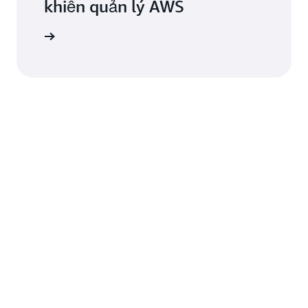
khiển quản lý AWS
iều khiển