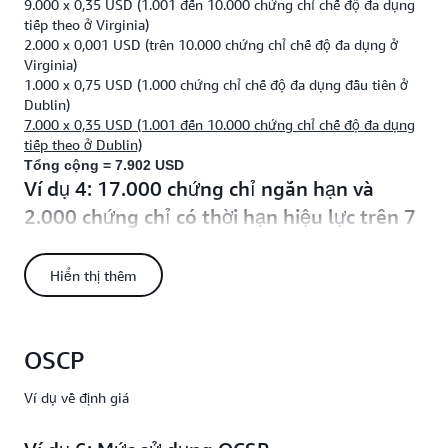
9.000 x 0,35 USD (1.001 đến 10.000 chứng chỉ chế độ đa dụng
tiếp theo ở Virginia)
2.000 x 0,001 USD (trên 10.000 chứng chỉ chế độ đa dụng ở
Virginia)
1.000 x 0,75 USD (1.000 chứng chỉ chế độ đa dụng đầu tiên ở
Dublin)
7.000 x 0,35 USD (1.001 đến 10.000 chứng chỉ chế độ đa dụng
tiếp theo ở Dublin)
Tổng cộng = 7.902 USD
Ví dụ 4: 17.000 chứng chỉ ngắn hạn và
2.000 chứng chỉ có thời hạn hiệu lực trên 7
ngày (tổng cộng 19.000 chứng chỉ) trong
cùng một Khu vực
Hiển thị thêm
Một CA riêng chế độ đa dụng
một CA riêng chế độ đa
hoặc
dụng và một CA riêng chế độ chứng chỉ ngắn hạn.
Một CA riêng chế độ đa dụng trong cùng một Khu vực:
OSCP
1 x 400 USD (vận hành CA riêng chế độ đa dụng)
1.000 x 0,75 USD (chứng chỉ chế độ đa dụng)
Ví dụ về định giá
9.000 x 0,35 USD (chứng chỉ chế độ đa dụng)
9.000 x 0,001 USD (chứng chỉ chế độ đa dụng)