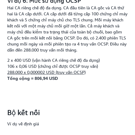
Ví dụ 6: Mức sử dụng OCSP
Tổng cộng = 4.309 USD
Hai CA riêng chế độ đa dụng. CA đầu tiên là CA gốc và CA thứ
Một CA riêng chế độ đa dụng
một CA riêng chế độ chứng
và
hai là CA cấp dưới. CA cấp dưới đã từng cấp 100 chứng chỉ máy
chỉ ngắn hạn trong cùng một Khu vực:
khách và 5 chứng chỉ máy chủ cho TLS chung. Mỗi máy khách
1 x 400 USD (vận hành CA riêng chế độ đa dụng)
kết nối với một máy chủ mỗi giờ một lần. Cả máy khách và
1 x 50 USD (vận hành CA riêng chế độ chứng chỉ ngắn hạn)
máy chủ đều kiểm tra trạng thái của toàn bộ chuỗi, bao gồm
1.000 x 0,75 USD (chứng chỉ chế độ đa dụng)
CA gốc trên mỗi kết nối bằng OCSP. Do đó, có 2.400 phiên TLS
1.000 x 0,35 USD (chứng chỉ chế độ đa dụng)
chung mỗi ngày và mỗi phiên tạo ra 4 truy vấn OCSP. Điều này
17.000 x 0,058 USD (chứng chỉ chế độ chứng chỉ ngắn hạn)
dẫn đến 288.000 truy vấn mỗi tháng.
Tổng cộng = 2.536 USD
Ví dụ 5: Ví dụ thanh toán cho 12.000 chứng
2 x 400 USD (vận hành CA riêng chế độ đa dụng)
106 x 0,06 USD (chứng chỉ được OCSP truy vấn)
chỉ và 8.000 chứng chỉ với một tài khoản
288.000 x 0,000002 USD (truy vấn OCSP)
thanh toán duy nhất hoặc hai tài khoản
Tổng cộng = 806,94 USD
thanh toán riêng biệt trong cùng một Khu
vực.
Hai tài khoản AWS, mỗi tài khoản có một CA riêng chế độ đa
dụng trong cùng một Khu vực. Trong một tháng, một CA cấp
Bộ kết nối
12.000 chứng chỉ và CA thứ hai cấp 8.000 chứng chỉ.
Ví dụ về định giá
tài khoản thanh toán cho cả hai tài khoản AWS:
Một
2 x 400 USD (vận hành CA riêng chế độ đa dụng)