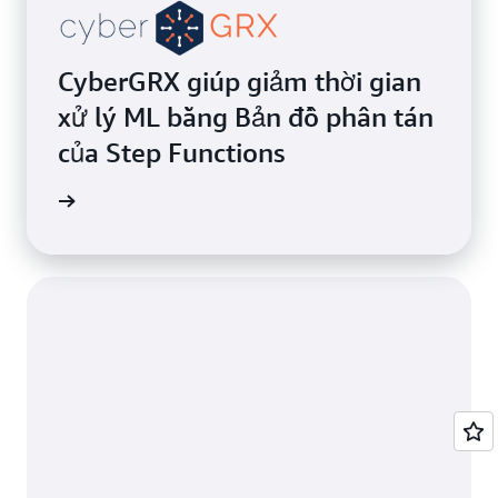
CyberGRX giúp giảm thời gian
xử lý ML bằng Bản đồ phân tán
của Step Functions
h hàng