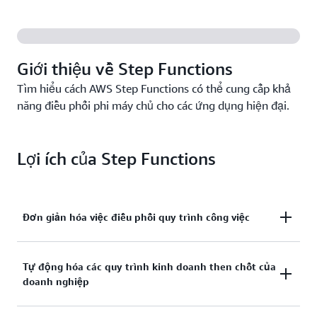
Giới thiệu về Step Functions
Tìm hiểu cách AWS Step Functions có thể cung cấp khả
năng điều phối phi máy chủ cho các ứng dụng hiện đại.
Lợi ích của Step Functions
Đơn giản hóa việc điều phối quy trình công việc
Chuyển đổi các logic nghiệp vụ phức tạp thành các
Tự động hóa các quy trình kinh doanh then chốt của
doanh nghiệp
quy trình công việc trực quan rõ ràng thông qua
giao diện kéo-thả, giúp đẩy nhanh tốc độ phát triển