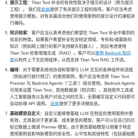
提示工程
：Titan Text 补全的有效性取决于提示的设计（称为提示
工程）。 我们在
此处
提供了有关提示工程的指导。客户应当考虑
使用提示模板，对有关最适合他们的使用案例的提示设计的课程进
行编码。
知识检索
：客户应当认真考虑他们希望在 Titan Text 补全中看到的
信息的种类。如果客户希望补全包含特定领域、专有和/或最新的
知识（例如网上银行的客户支持聊天机器人），则应考虑使用
Titan Text 检索增强生成（RAG）。客户可以
使用 Bedrock 知识
库
以构件上下文应用程序，从而支持 Titan Text RAG 工作流。
编排
：对于需要系统地协调和管理与 LLM 交互的各种组件和流程
（例如进行旅行预订）的使用案例，客户应当考虑将 Titan Text
Premier 与 Bedrock Agents（“工具”）结合使用。Bedrock Agents
可用来设置 Titan Text、其他数据源（知识库）、其他软件工具或
人工智能服务以及用户对话之间的交互，无需编写自定义代码即可
自动处理 API 调用。
此处
提供了更多详细信息。
基础模型自定义
：自定义能够使基础 LLM 在特定的使用案例中更
有效，尤其是对于更紧凑、成本更低的模型。客户可以在自己的已
标记数据上微调 Premier 模型。由于更改基础模型以侧重于特定
使用案例会影响新模型的安全性、公平性和其他特性（包括基础模