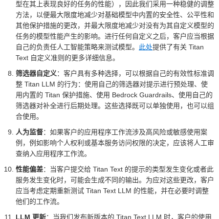
型在其上表现良好的任务的性能），因此我们采用一种稳健的调整
方法，以便最大限度地减少对基础模型中内置的安全性、公平性和
其他保护措施的更改，并最大限度地减少对没有为其自定义模型的
任务的模型性能产生的影响。进行任何自定义之后，客户应当根据
自己的负责任人工智能策略来测试模型。
此处
提供了有关 Titan
Text 自定义准则的更多详细信息。
筛选器自定义
：客户具有多种选择，可以根据自己的有效性标准调
整 Titan LLM 的行为：使用自己的筛选器对提示进行预处理、使
用内置的 Titan 保护措施、使用 Bedrock Guardrails、使用自己的
筛选器对补全进行后期处理。这些选择既可以单独使用，也可以组
合使用。
人为监督
：如果客户的应用程序工作流涉及高风险或敏感使用案
例，例如影响个人权利或基本服务访问权限的决定，应该将人工审
查纳入应用程序工作流。
性能偏差
：当客户提交给 Titan Text 的提示的类型发生变化或者此
服务发生变化时，可能会生成不同的输出。为应对这些更改，客户
应当考虑定期重新测试 Titan Text LLM 的性能，并在必要时调整
他们的工作流。
LLM 更新
：当我们发布新版本的 Titan Text LLM 时，客户的使用