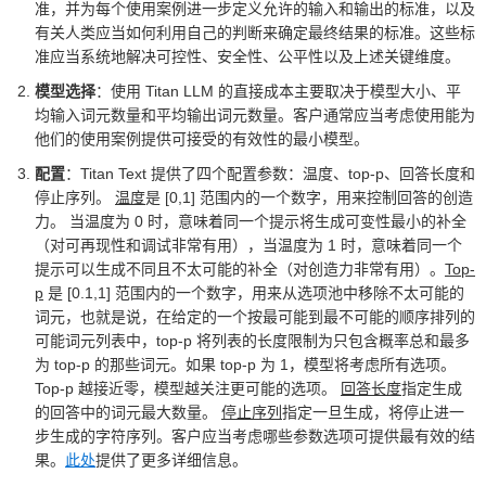
准，并为每个使用案例进一步定义允许的输入和输出的标准，以及
有关人类应当如何利用自己的判断来确定最终结果的标准。这些标
准应当系统地解决可控性、安全性、公平性以及上述关键维度。
模型选择
：使用 Titan LLM 的直接成本主要取决于模型大小、平
均输入词元数量和平均输出词元数量。客户通常应当考虑使用能为
他们的使用案例提供可接受的有效性的最小模型。
配置
：Titan Text 提供了四个配置参数：温度、top-p、回答长度和
停止序列。
温度
是 [0,1] 范围内的一个数字，用来控制回答的创造
力。 当温度为 0 时，意味着同一个提示将生成可变性最小的补全
（对可再现性和调试非常有用），当温度为 1 时，意味着同一个
提示可以生成不同且不太可能的补全（对创造力非常有用）。
Top-
p
是 [0.1,1] 范围内的一个数字，用来从选项池中移除不太可能的
词元，也就是说，在给定的一个按最可能到最不可能的顺序排列的
可能词元列表中，top-p 将列表的长度限制为只包含概率总和最多
为 top-p 的那些词元。如果 top-p 为 1，模型将考虑所有选项。
Top-p 越接近零，模型越关注更可能的选项。
回答长度
指定生成
的回答中的词元最大数量。
停止序列
指定一旦生成，将停止进一
步生成的字符序列。客户应当考虑哪些参数选项可提供最有效的结
果。
此处
提供了更多详细信息。