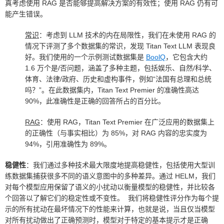
真考虑使用 RAG 是否能够提高解决方案的有效性；使用 RAG 仍有可
能产生错误。
常识
：考虑到 LLM 技术的内在局限性，我们在未使用 RAG 的
情况下评测了多个数据集的常识，发现 Titan Text LLM 表现良
好。我们使用的一个示例测试数据集是
BoolQ
，它包含大约
1.6 万个是/否问题，涵盖了多种主题，包括娱乐、自然/科学、
体育、法律/政府、历史和虚构事件，例如“法国有总理和总统
吗？”。在此数据集内，Titan Text Premier 的准确性高达
90%，此准确性是正确的回答所占的百分比。
RAG
：使用 RAG，Titan Text Premier 在广泛应用的数据集上
的正确性（与事实相比）为 85%，对 RAG 内容的忠实度为
94%，引用准确性为 89%。
稳健性
：我们通过多种技术最大限度地提高稳健性，包括使用大型训
练数据集捕获很多不同的语义意图中的多种差异。通过 HELM，我们
对每个模型应用保留了语义的小扰动以衡量模型的稳健性，并比较各
个回答以了解它们的稳定性或不变性。 我们将稳健性评分作为每个提
示的所有扰动在最坏情况下的性能来计算，也就是说，当且仅当模型
对所有扰动做出了正确预测时，模型对于特定的基本提示才是正确