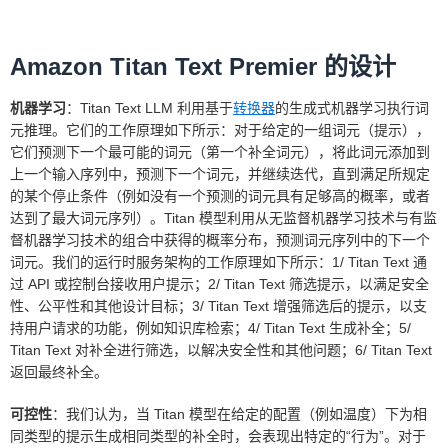
Amazon Titan Text Premier 的设计
机器学习
：Titan Text LLM 利用基于
转换器
的生成式机器学习执行词
元推理。它们的工作原理如下所示：对于给定的一组词元（提示），
它们预测下一个最可能的词元（第一个补全词元），将此词元添加到
上一个输入序列中，预测下一个词元，并继续迭代，直到满足所规定
的某个停止条件（例如没有一个预测的词元具有足够高的概率，或者
达到了最大词元序列）。Titan 模型利用从无监督机器学习技术与有监
督机器学习技术的组合中获得的概率分布，预测词元序列中的下一个
词元。我们的运行时服务架构的工作原理如下所示：1/ Titan Text 通
过 API 或控制台接收用户提示；2/ Titan Text 筛选提示，以满足安全
性、公平性和其他设计目标；3/ Titan Text 增强筛选后的提示，以支
持用户请求的功能，例如知识库检索；4/ Titan Text 生成补全；5/
Titan Text 对补全进行筛选，以解决安全性和其他问题；6/ Titan Text
返回最终补全。
可控性
：我们认为，当 Titan 模型在给定的配置（例如温度）下为相
同类型的提示生成相同类型的补全时，会表现出特定的“行为”。对于