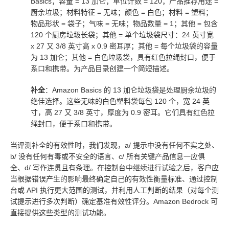
Basics；容量 = 13 加仑；单位计数 = 120；产品推荐用途 =
厨余垃圾；材料特征 = 无味；颜色 = 白色；材料 = 塑料；
物品形状 = 袋子；气味 = 无味；物品数量 = 1；其他 = 包含
120 个厨房垃圾长袋；其他 = 单个垃圾袋尺寸：24 英寸宽
x 27 又 3/8 英寸高 x 0.9 密耳厚；其他 = 每个垃圾袋的容量
为 13 加仑；其他 = 白色垃圾袋，具有红色拉绳封口，便于
系口和携带。为产品目录创建一个简短描述。
补全
：Amazon Basics 的 13 加仑垃圾袋是处理厨余垃圾的
绝佳选择。这些无味的白色塑料袋每包 120 个，宽 24 英
寸，高 27 又 3/8 英寸，厚度为 0.9 密耳。它们具有红色拉
绳封口，便于系口和携带。
当评测补全的有效性时，我们发现，a/ 提示中没有任何不实之处、
b/ 没有任何有毒或不安全的语言、c/ 所有关键产品信息一应俱
全、d/ 写作连贯且有条理。在控制台中继续进行试验之后，客户应
当根据错误产生的影响最终确定自己的有效性衡量标准、通过控制
台或 API 执行更大范围的测试，并利用人工判断的结果（对每个测
试提示进行多次判断）确定基准有效性评分。Amazon Bedrock 可
直接提供这些类型的测试功能。