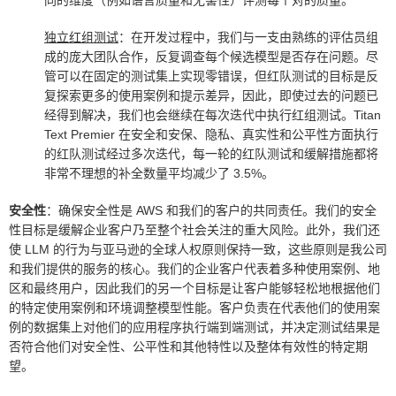
同的维度（例如语言质量和无害性）评测每个对的质量。
独立红组测试
：在开发过程中，我们与一支由熟练的评估员组
成的庞大团队合作，反复调查每个候选模型是否存在问题。尽
管可以在固定的测试集上实现零错误，但红队测试的目标是反
复探索更多的使用案例和提示差异，因此，即使过去的问题已
经得到解决，我们也会继续在每次迭代中执行红组测试。Titan
Text Premier 在安全和安保、隐私、真实性和公平性方面执行
的红队测试经过多次迭代，每一轮的红队测试和缓解措施都将
非常不理想的补全数量平均减少了 3.5%。
安全性
：确保安全性是 AWS 和我们的客户的共同责任。我们的安全
性目标是缓解企业客户乃至整个社会关注的重大风险。此外，我们还
使 LLM 的行为与亚马逊的全球人权原则保持一致，这些原则是我公司
和我们提供的服务的核心。我们的企业客户代表着多种使用案例、地
区和最终用户，因此我们的另一个目标是让客户能够轻松地根据他们
的特定使用案例和环境调整模型性能。客户负责在代表他们的使用案
例的数据集上对他们的应用程序执行端到端测试，并决定测试结果是
否符合他们对安全性、公平性和其他特性以及整体有效性的特定期
望。