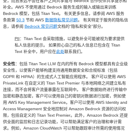
全，而且永远不会在客户之间共享或与 Bedrock 合作伙伴共享提示和
补全。AWS 不使用通过 Bedrock 服务生成的输入或输出来训练
Bedrock 模型，包括 Titan Text。 有关更多信息，请参阅 AWS 服务
条款第
50.3
节和 AWS
数据隐私常见问题
。 有关特定于服务的隐私信
息，请参阅
Bedrock 常见问题
文档的“隐私和安全”部分。
PII
：Titan Text 会采取措施，以避免补全可能被视为要求提供
私人信息的提示。 如果担心自己的私人信息已包含在 Titan
Text 补全中，用户应在
此处
联系我们。
安全性
：包括 Titan Text LLM 在内的所有 Bedrock 模型都具有企业级
安全性，以使客户能够构建支持通用数据安全和合规标准（包括
GDPR 和 HIPAA）的生成式人工智能应用程序。 客户可以使用 AWS
PrivateLink 在自定义的 Titan Text Premier 与本地网络之间建立私有
连接，而不会将客户流量暴露在互联网中。 客户数据始终进行传输中
加密和静态加密，客户可以使用自己的密钥对数据进行加密，例如使
用 AWS Key Management Service。客户可以使用 AWS Identity and
Access Management 安全地控制对 Amazon Bedrock 资源的访问权
限，包括自定义的 Titan Text Premier。此外，Amazon Bedrock 还提
供全面的监控和日志记录功能，可以帮助满足客户的治理和审计需
求。例如，Amazon CloudWatch 可以帮助跟踪审计所需的使用情况