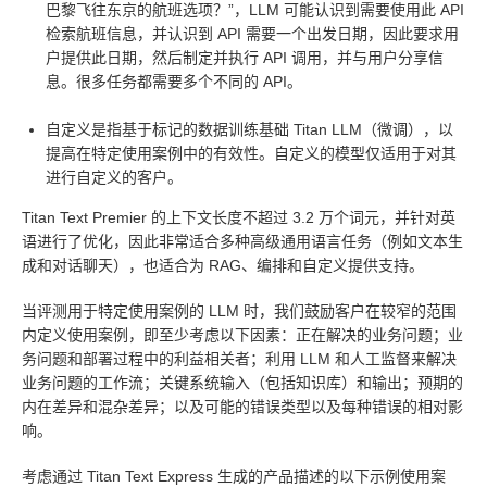
巴黎飞往东京的航班选项？”，LLM 可能认识到需要使用此 API
检索航班信息，并认识到 API 需要一个出发日期，因此要求用
户提供此日期，然后制定并执行 API 调用，并与用户分享信
息。很多任务都需要多个不同的 API。
自定义是指基于标记的数据训练基础 Titan LLM（微调），以
提高在特定使用案例中的有效性。自定义的模型仅适用于对其
进行自定义的客户。
Titan Text Premier 的上下文长度不超过 3.2 万个词元，并针对英
语进行了优化，因此非常适合多种高级通用语言任务（例如文本生
成和对话聊天），也适合为 RAG、编排和自定义提供支持。
当评测用于特定使用案例的 LLM 时，我们鼓励客户在较窄的范围
内定义使用案例，即至少考虑以下因素：正在解决的业务问题；业
务问题和部署过程中的利益相关者；利用 LLM 和人工监督来解决
业务问题的工作流；关键系统输入（包括知识库）和输出；预期的
内在差异和混杂差异；以及可能的错误类型以及每种错误的相对影
响。
考虑通过 Titan Text Express 生成的产品描述的以下示例使用案