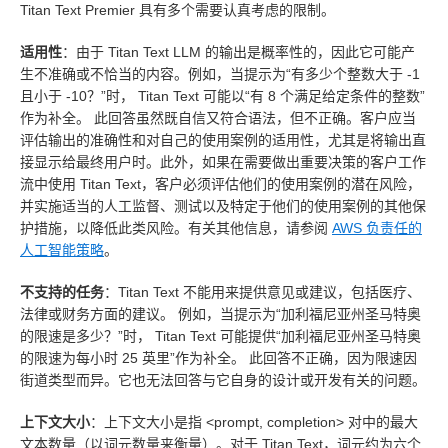
Titan Text Premier 具有多个需要认真考虑的限制。
适用性
：由于 Titan Text LLM 的输出是概率性的，因此它可能产
生不准确或不恰当的内容。例如，当提示为“有多少个整数大于 -1
且小于 -10？”时， Titan Text 可能以“有 8 个满足给定条件的整数”
作为补全。 此回答虽然既自信又符合语法，但不正确。客户应当
评估输出的准确性和对自己的使用案例的适用性，尤其是将输出直
接显示给最终用户时。此外，如果在需要做出重要决策的客户工作
流中使用 Titan Text，客户必须评估他们的使用案例的潜在风险，
并实施适当的人工监督、测试以及特定于他们的使用案例的其他保
护措施，以降低此类风险。有关其他信息，请参阅
AWS 负责任的
人工智能策略
。
不支持的任务
：Titan Text 不能用来提供意见或建议，包括医疗、
法律或财务方面的建议。 例如，当提示为“加利福尼亚州圣马特奥
的限速是多少？”时， Titan Text 可能提供“加利福尼亚州圣马特奥
的限速为每小时 25 英里”作为补全。 此回答不正确，因为限速因
街道类型而异。它也无法回答与它自身的设计或开发有关的问题。
上下文大小
：上下文大小是指 <prompt, completion> 对中的最大
文本数量（以词元数量来衡量）。对于 Titan Text，词元约为六个