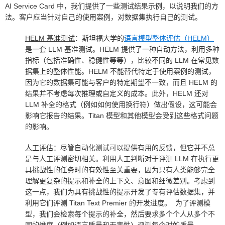
AI Service Card 中，我们提供了一些测试结果示例，以说明我们的方
法。客户应当针对自己的使用案例，对数据集执行自己的测试。
HELM 基准测试
：斯坦福大学的
语言模型整体评估（HELM）
是一套 LLM 基准测试。HELM 提供了一种自动方法，利用多种
指标（包括准确性、稳健性等等），比较不同的 LLM 在常见数
据集上的整体性能。HELM 不能替代特定于使用案例的测试，
因为它的数据集可能与客户的特定期望不一致，而且 HELM 的
结果并不考虑每次推理或自定义的成本。此外，HELM 还对
LLM 补全的格式（例如如何使用换行符）做出假设，这可能会
影响它报告的结果。Titan 模型和其他模型会受到这些格式问题
的影响。
人工评估
：尽管自动化测试可以提供有用的反馈，但它并不总
是与人工评测密切相关。利用人工判断对于评测 LLM 在执行更
具挑战性的任务时的有效性至关重要，因为只有人类能够完全
理解更复杂的提示和补全的上下文、意图和细微差别。考虑到
这一点，我们为具有挑战性的提示开发了专有评估数据集，并
利用它们评测 Titan Text Premier 的开发进度。 为了评测模
型，我们会检索每个提示的补全，然后要求多个个人从多个不