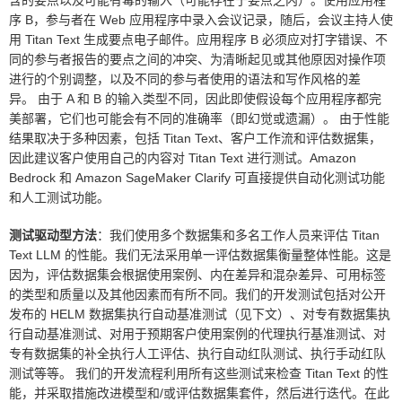
含的要点以及可能有毒的输入（可能存在于要点之内）。使用应用程
序 B，参与者在 Web 应用程序中录入会议记录，随后，会议主持人使
用 Titan Text 生成要点电子邮件。应用程序 B 必须应对打字错误、不
同的参与者报告的要点之间的冲突、为清晰起见或其他原因对操作项
进行的个别调整，以及不同的参与者使用的语法和写作风格的差
异。 由于 A 和 B 的输入类型不同，因此即使假设每个应用程序都完
美部署，它们也可能会有不同的准确率（即幻觉或遗漏）。 由于性能
结果取决于多种因素，包括 Titan Text、客户工作流和评估数据集，
因此建议客户使用自己的内容对 Titan Text 进行测试。Amazon
Bedrock 和 Amazon SageMaker Clarify 可直接提供自动化测试功能
和人工测试功能。
测试驱动型方法
：我们使用多个数据集和多名工作人员来评估 Titan
Text LLM 的性能。我们无法采用单一评估数据集衡量整体性能。这是
因为，评估数据集会根据使用案例、内在差异和混杂差异、可用标签
的类型和质量以及其他因素而有所不同。我们的开发测试包括对公开
发布的 HELM 数据集执行自动基准测试（见下文）、对专有数据集执
行自动基准测试、对用于预期客户使用案例的代理执行基准测试、对
专有数据集的补全执行人工评估、执行自动红队测试、执行手动红队
测试等等。 我们的开发流程利用所有这些测试来检查 Titan Text 的性
能，并采取措施改进模型和/或评估数据集套件，然后进行迭代。在此