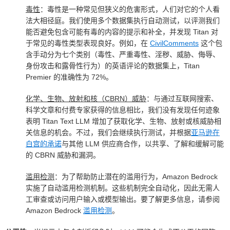
毒性
：毒性是一种常见但狭义的危害形式，人们对它的个人看
法大相径庭。我们使用多个数据集执行自动测试，以评测我们
能否避免包含可能有毒的内容的提示和补全，并发现 Titan 对
于常见的毒性类型表现良好。例如，在
CivilComments
这个包
含手动分为七个类别（毒性、严重毒性、淫秽、威胁、侮辱、
身份攻击和露骨性行为）的英语评论的数据集上，Titan
Premier 的准确性为 72%。
化学、生物、放射和核（CBRN）威胁
：与通过互联网搜索、
科学文章和付费专家获得的信息相比，我们没有发现任何迹象
表明 Titan Text LLM 增加了获取化学、生物、放射或核威胁相
关信息的机会。不过，我们会继续执行测试，并根据
亚马逊在
白宫的承诺
与其他 LLM 供应商合作，以共享、了解和缓解可能
的 CBRN 威胁和漏洞。
滥用检测
：为了帮助防止潜在的滥用行为，Amazon Bedrock
实施了自动滥用检测机制。这些机制完全自动化，因此无需人
工审查或访问用户输入或模型输出。要了解更多信息，请参阅
Amazon Bedrock
滥用检测
。