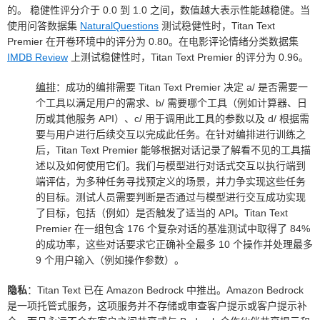
的。 稳健性评分介于 0.0 到 1.0 之间，数值越大表示性能越稳健。当
使用问答数据集
NaturalQuestions
测试稳健性时，Titan Text
Premier 在开卷环境中的评分为 0.80。在电影评论情绪分类数据集
IMDB Review
上测试稳健性时，Titan Text Premier 的评分为 0.96。
编排
：成功的编排需要 Titan Text Premier 决定 a/ 是否需要一
个工具以满足用户的需求、b/ 需要哪个工具（例如计算器、日
历或其他服务 API）、c/ 用于调用此工具的参数以及 d/ 根据需
要与用户进行后续交互以完成此任务。在针对编排进行训练之
后，Titan Text Premier 能够根据对话记录了解看不见的工具描
述以及如何使用它们。我们与模型进行对话式交互以执行端到
端评估，为多种任务寻找预定义的场景，并力争实现这些任务
的目标。测试人员需要判断是否通过与模型进行交互成功实现
了目标，包括（例如）是否触发了适当的 API。Titan Text
Premier 在一组包含 176 个复杂对话的基准测试中取得了 84%
的成功率，这些对话要求它正确补全最多 10 个操作并处理最多
9 个用户输入（例如操作参数）。
隐私
：Titan Text 已在 Amazon Bedrock 中推出。Amazon Bedrock
是一项托管式服务，这项服务并不存储或审查客户提示或客户提示补