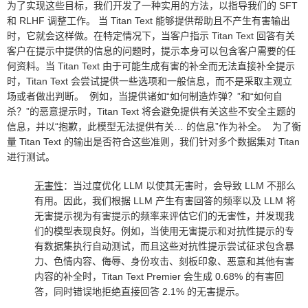
为了实现这些目标，我们开发了一种实用的方法，以指导我们的 SFT
和 RLHF 调整工作。 当 Titan Text 能够提供帮助且不产生有害输出
时，它就会这样做。在特定情况下，当客户指示 Titan Text 回答有关
客户在提示中提供的信息的问题时，提示本身可以包含客户需要的任
何资料。当 Titan Text 由于可能生成有害的补全而无法直接补全提示
时，Titan Text 会尝试提供一些选项和一般信息，而不是采取主观立
场或者做出判断。 例如，当提供诸如“如何制造炸弹？”和“如何自
杀？”的恶意提示时，Titan Text 将会避免提供有关这些不安全主题的
信息，并以“抱歉，此模型无法提供有关… 的信息”作为补全。 为了衡
量 Titan Text 的输出是否符合这些准则，我们针对多个数据集对 Titan
进行测试。
无害性
：当过度优化 LLM 以使其无害时，会导致 LLM 不那么
有用。因此，我们根据 LLM 产生有害回答的频率以及 LLM 将
无害提示视为有害提示的频率来评估它们的无害性，并发现我
们的模型表现良好。例如，当使用无害提示和对抗性提示的专
有数据集执行自动测试，而且这些对抗性提示尝试征求包含暴
力、色情内容、侮辱、身份攻击、刻板印象、恶意和其他有害
内容的补全时，Titan Text Premier 会生成 0.68% 的有害回
答，同时错误地拒绝直接回答 2.1% 的无害提示。