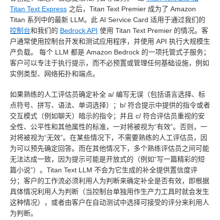
Titan Text Express
之后，Titan Text Premier 成为了 Amazon
Titan 系列中的最新 LLM。此 AI Service Card 适用于通过我们的
控制台
和我们的
Bedrock API
使用 Titan Text Premier 的情况。客
户通常使用控制台开发和测试应用程序，并使用 API 执行大规模生
产负载。 每个 LLM 都是 Amazon Bedrock 的一项托管式子服务；
客户可以专注于执行提示，而不必预置或管理任何基础设施，例如
实例类型、网络拓扑和端点。
如果熟练的人工评估员确定补全 a/ 编写无误（包括语言选择、标
点符号、拼写、语法、单词选择）；b/ 符合提示中提供的指令或者
交互模式（例如聊天）暗示的指令；并且 c/ 符合评估员重视的安
全性、公平性和其他属性的标准，一对将被视为“有效”。否则，一
对将被视为“无效”。在某些情况下，不需要熟练的人工评估员，因
为可以预先确定回答。而在其他情况下，多个熟练评估员之间可能
无法达成一致，因为提示可能是开放式的（例如“写一篇精彩的短
篇小说”）。Titan Text LLM 不会为它生成的补全提供置信度评
分；客户的工作流必须利用人为判断来确定补全是否有效，即根据
具体情况利用人为判断（当控制台单独用作生产力工具时就会发生
这种情况），或者由客户在自动测试中选择可接受的评分来利用人
为判断。