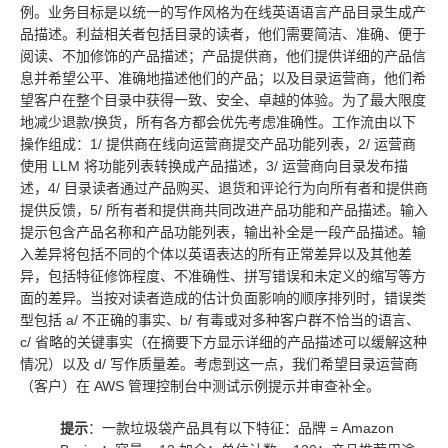
例。业务目标是以统一的写作风格为在线英语语言产品目录生成产
品描述。利益相关者包括目录的读者，他们需要简洁、准确、便于
阅读、不加修饰的产品描述；产品提供商，他们提供详细的产品信
息并希望公平、准确地描述他们的产品；以及目录运营商，他们希
望客户在整个目录中获得一致、安全、卓越的体验。为了最大限度
地减少退款/换货，所有各方都会优先考虑准确性。工作流由以下
操作组成：1/ 提供商在线向运营商提交产品功能列表，2/ 运营商
使用 LLM 将功能列表转换成产品描述，3/ 运营商向目录发布描
述，4/ 目录读者通过产品购买、退货和评论行为向所有者和提供商
提供反馈，5/ 所有者和提供商共同改进产品功能和产品描述。输入
提示包含产品名称和产品功能列表，输出补全是一段产品描述。输
入差异将包括不同的个体以英语表达的所有正常差异以及其他差
异，包括特征修饰程度、不准确性、拼写错误和未定义的缩写等方
面的差异。当按对读者造成的估计负面影响的顺序排列时，错误类
型包括 a/ 不正确的事实、b/ 有毒或对多种客户群不恰当的语言、
c/ 省略的关键事实（在摘要下方显示详细的产品描述可以缓解这种
情况）以及 d/ 写作质量差。考虑到这一点，我们希望目录运营商
（客户）在 AWS 管理控制台中测试示例提示并审查补全。
提示
：一款垃圾袋产品具有以下特征：品牌 = Amazon