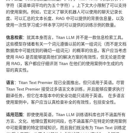
字符（英语单词平均约为五个字符）。上下文大小限制了可以支持
的使用案例。例如，它定义了聊天机器人可以使用的聊天记录长
度、可以汇总的文本长度、RAG 中可以提供的背景信息量，以及
使用一次性学习或少样本学习时可以提供的训练示例的数量。
信息检索
：就其本身而言，Titan LLM 并不是一款信息检索工具。
这些模型存储着有关一个词元遵循以前的某一组词元（而不是文档
数据库中可能找到的确切一组词元）的概率的信息。客户应当考虑
使用 RAG 是否能够提高他们的解决方案的有效性，但无论是否使
用 RAG，客户都应仔细评测 Titan 在他们的使用案例中生成的内
容的真实性。
语言
：Titan Text Premier 现已全面推出，但只适用于英语。尽管
Titan Text Premier 接受过多语言文本训练，并且能够应要求执行
翻译任务，但它在本版本中的安全功能只适用于英语。 在多语言
使用案例中，客户应当认真检查补全的有效性，包括安全性。
适用范围
：即使使用英语，Titan LLM 训练语料库也并不涵盖所有
方言、文化、地理位置和时间段，也不涵盖客户在特定的使用案例
中可能需要的特定领域知识，而且我们既没有为 Titan Text 训练定