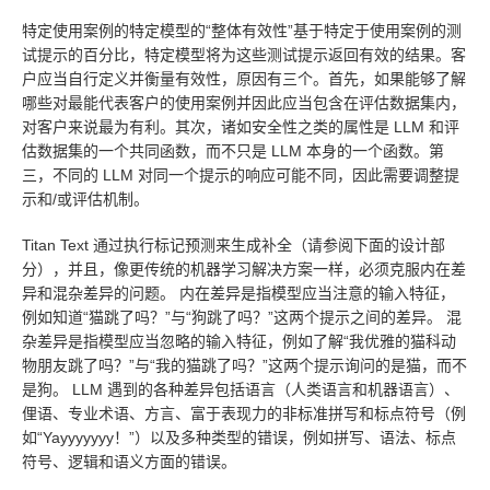
特定使用案例的特定模型的“整体有效性”基于特定于使用案例的测
试提示的百分比，特定模型将为这些测试提示返回有效的结果。客
户应当自行定义并衡量有效性，原因有三个。首先，如果能够了解
哪些对最能代表客户的使用案例并因此应当包含在评估数据集内，
对客户来说最为有利。其次，诸如安全性之类的属性是 LLM 和评
估数据集的一个共同函数，而不只是 LLM 本身的一个函数。第
三，不同的 LLM 对同一个提示的响应可能不同，因此需要调整提
示和/或评估机制。
Titan Text 通过执行标记预测来生成补全（请参阅下面的设计部
分），并且，像更传统的机器学习解决方案一样，必须克服内在差
异和混杂差异的问题。 内在差异是指模型应当注意的输入特征，
例如知道“猫跳了吗？”与“狗跳了吗？”这两个提示之间的差异。 混
杂差异是指模型应当忽略的输入特征，例如了解“我优雅的猫科动
物朋友跳了吗？”与“我的猫跳了吗？”这两个提示询问的是猫，而不
是狗。 LLM 遇到的各种差异包括语言（人类语言和机器语言）、
俚语、专业术语、方言、富于表现力的非标准拼写和标点符号（例
如“Yayyyyyyy！”）以及多种类型的错误，例如拼写、语法、标点
符号、逻辑和语义方面的错误。