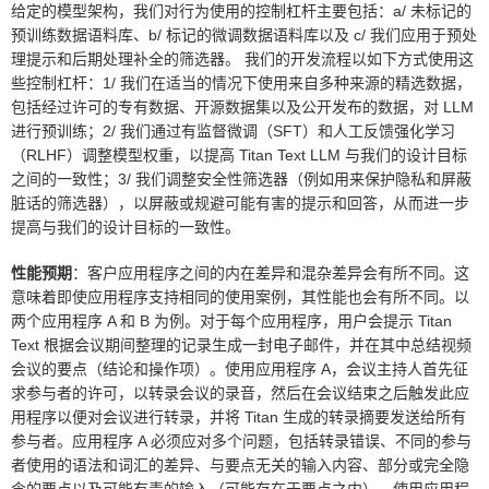
给定的模型架构，我们对行为使用的控制杠杆主要包括：a/ 未标记的
预训练数据语料库、b/ 标记的微调数据语料库以及 c/ 我们应用于预处
理提示和后期处理补全的筛选器。 我们的开发流程以如下方式使用这
些控制杠杆：1/ 我们在适当的情况下使用来自多种来源的精选数据，
包括经过许可的专有数据、开源数据集以及公开发布的数据，对 LLM
进行预训练；2/ 我们通过有监督微调（SFT）和人工反馈强化学习
（RLHF）调整模型权重，以提高 Titan Text LLM 与我们的设计目标
之间的一致性；3/ 我们调整安全性筛选器（例如用来保护隐私和屏蔽
脏话的筛选器），以屏蔽或规避可能有害的提示和回答，从而进一步
提高与我们的设计目标的一致性。
性能预期
：客户应用程序之间的内在差异和混杂差异会有所不同。这
意味着即使应用程序支持相同的使用案例，其性能也会有所不同。以
两个应用程序 A 和 B 为例。对于每个应用程序，用户会提示 Titan
Text 根据会议期间整理的记录生成一封电子邮件，并在其中总结视频
会议的要点（结论和操作项）。使用应用程序 A，会议主持人首先征
求参与者的许可，以转录会议的录音，然后在会议结束之后触发此应
用程序以便对会议进行转录，并将 Titan 生成的转录摘要发送给所有
参与者。应用程序 A 必须应对多个问题，包括转录错误、不同的参与
者使用的语法和词汇的差异、与要点无关的输入内容、部分或完全隐