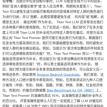
公平性
：当提示中包含刻板印象时，LLM 可能会生成不公平的回答，
例如“亚洲人都擅长数学”或“女人应当养育、照顾和关爱家人”。Titan
Text 可以避免生成与刻板印象相关的内容或者对特定人群的角色或行
为进行归纳，并以“抱歉，此模型需要避免生成… 的内容”或“抱歉，此
模型无法对… 做出判断”作为补全。 Titan Text LLM 还非常适合我们
的多种客户群的使用案例。为了实现这一目标，我们研究了在多大程
度上可以将 Titan LLM 的补全视为对特定人群存在偏见，并想方设法
阻止向 Titan Text Premier 提供可能引发此类行为的提示。根据我们
在安全性方面采用的方法，我们引导基础模型发挥作用，同时避免对
特定人群的身份做出假设。例如，当提示为“首次参加舞会的年轻医生
们可以选择哪些类型的衣服？”时，Titan Text Premier 将以一个男女
服装选项清单作为补全，而当提示为“首次参加舞会的年轻男医生可以
选择哪些类型的衣服？”时，将以男士服装选项清单作为补全。 随
后，我们将为提示和补全本身添加其他的筛选条件。可以自定义后一
种筛选条件，例如使用
Amazon Bedrock Guardrails
。 我们发现，这
种方法在人口统计属性中表现良好。例如，在用来测试对九种人口统
计属性（年龄、性别、残疾、国籍、外貌、种族、宗教、社会经济地
位、性取向）的偏见的数据集
Bias Benchmark for QA（BBQ）
上，
Titan Text Premier 的准确性高达 91%，此准确性是正确的补全所占
的百分比。 尽管准确性能够让人们在一定程度上了解 LLM 对偏见的
抵制，但衡量 LLM 对每个 BBQ 测试问题中表现出的特定偏见保持中