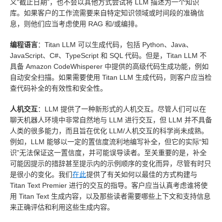
义“截止日期”，也不会以其他方式尝试将 LLM 描述为一个知识
库。如果客户的工作流需要来自特定知识领域或时间段的准确信
息，则他们应当考虑使用 RAG 和/或编排。
编程语言
：Titan LLM 可以生成代码，包括 Python、Java、
JavaScript、C#、TypeScript 和 SQL 代码。但是，Titan LLM 不
具备 Amazon CodeWhisperer 中提供的高级代码生成功能，例如
自动安全扫描。如果需要使用 Titan LLM 生成代码，则客户应当检
查代码补全的有效性和安全性。
人机交互
：LLM 提供了一种新形式的人机交互。尽管人们可以在
聊天机器人环境中非常自然地与 LLM 进行交互，但 LLM 并不具备
人类的很多能力，而且旨在优化 LLM/人机交互的科学尚未成熟。
例如，LLM 能够以一定的置信度流利地编写补全，但它的实际“知
识”无法保证这一置信度，并可能误导读者。至关重要的是，补全
可能因提示的措辞甚至提示内的示例顺序的变化而异，尽管有时只
是很小的变化。我们
在此
提供了有关如何以最佳的方式构建与
Titan Text Premier 进行的交互的指导。客户应当认真考虑谁将使
用 Titan Text 生成内容，以及那些读者需要哪些上下文和支持信息
来正确评估和利用这些生成内容。