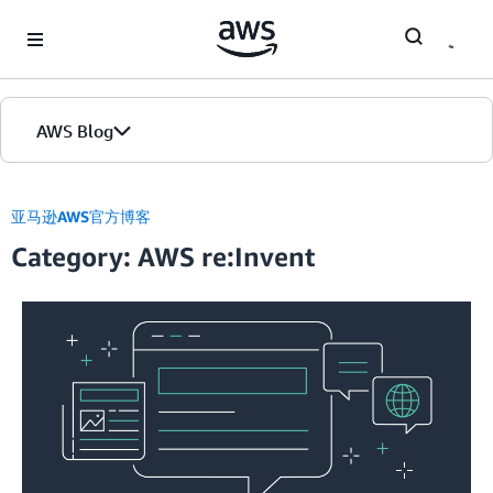
Skip to Main Content
AWS Blog
首页
亚马逊AWS官方博客
Category: AWS re:Invent
版本