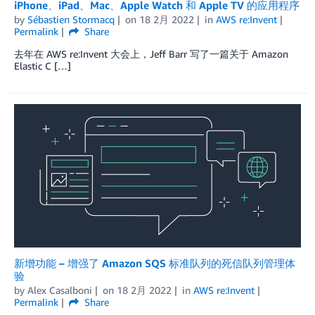
iPhone、iPad、Mac、Apple Watch 和 Apple TV 的应用程序
by
Sébastien Stormacq
on
18 2月 2022
in
AWS re:Invent
Permalink
Share
去年在 AWS re:Invent 大会上，Jeff Barr 写了一篇关于 Amazon
Elastic C […]
新增功能 – 增强了 Amazon SQS 标准队列的死信队列管理体
验
by
Alex Casalboni
on
18 2月 2022
in
AWS re:Invent
Permalink
Share