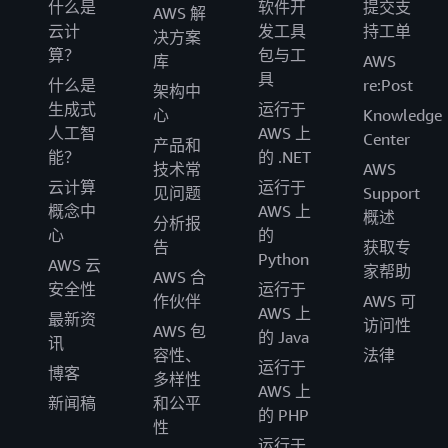
什么是
软件开
提交支
AWS 解
云计
发工具
持工单
决方案
算？
包与工
库
AWS
具
什么是
re:Post
架构中
生成式
运行于
心
Knowledge
人工智
AWS 上
Center
产品和
能？
的 .NET
技术常
AWS
云计算
运行于
见问题
Support
概念中
AWS 上
概述
分析报
心
的
告
获取专
Python
AWS 云
家帮助
AWS 合
安全性
运行于
作伙伴
AWS 可
AWS 上
最新资
访问性
AWS 包
的 Java
讯
容性、
法律
运行于
博客
多样性
AWS 上
新闻稿
和公平
的 PHP
性
运行于