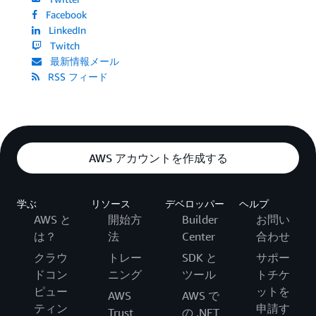
Facebook
LinkedIn
Twitch
最新情報メール
RSS フィード
AWS アカウントを作成する
学ぶ
リソース
デベロッパー
ヘルプ
AWS と
開始方
Builder
お問い
は？
法
Center
合わせ
クラウ
トレー
SDK と
サポー
ドコン
ニング
ツール
トチケ
ピュー
ットを
AWS
AWS で
ティン
申請す
Trust
の .NET