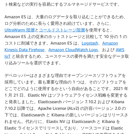
ト検索などの実行を容易にするフルマネージドサービスです。
Amazon ES は、大量のログデータを取り込むことができるため、
ログ分析のために長らく愛用され続けています。さらに、
UltraWarm 階層
と
コールドストレージ階層
を使用すると、
Amazon ES 上の従来のホットストレージと比較して 10 分の 1 の
コストに削減できます。Amazon ES は、
Logstash
、
Amazon
Kinesis Data Firehose
、
Amazon CloudWatch Logs
、および
AWS
IoT
と統合するため、ユースケースの要件を満たす安全なデータ取
り込みツールを選択できます。
デベロッパーはさまざまな理由でオープンソースソフトウェアを
採用しています。最も重要な理由の 1 つは、そのソフトウェアを
どこでどのように使用するかという自由があることです。2021 年
1 月 21 日、Elastic NV はソフトウェアライセンス戦略を変更する
と発表しました。Elasticsearch バージョン 7.10.2 および Kibana
7.10.2 以降では、Apache License (ALv2) の許容バージョン 2.0 の
下では、Elasticsearch と Kibana の新しいバージョンはリリースさ
れません。代わりに、Elastic NV は Elasticsearch と Kibana を
Elastic ライセンスでリリースしており、ソースコードは Elastic