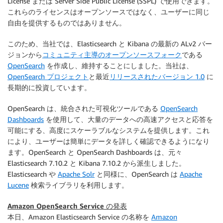
License または Server Side Public License (SSPL) で使用できます。
これらのライセンスはオープンソースではなく、ユーザーに同じ
自由を提供するものではありません。
このため、当社では、Elasticsearch と Kibana の最新の ALv2 バー
ジョンから
コミュニティ主導のオープンソースフォーク
である
OpenSearch
を作成し、維持することにしました。当社は、
OpenSearch プロジェクト
と最近
リリースされたバージョン 1.0
に
長期的に投資しています。
OpenSearch は、統合された可視化ツールである
OpenSearch
Dashboards
を使用して、大量のデータへの高速アクセスと応答を
可能にする、高度にスケーラブルなシステムを提供します。これ
により、ユーザーは簡単にデータを詳しく確認できるようになり
ます。OpenSearch と OpenSearch Dashboards は、元々
Elasticsearch 7.10.2 と Kibana 7.10.2 から派生しました。
Elasticsearch や
Apache Solr
と同様に、OpenSearch は
Apache
Lucene
検索ライブラリを利用します。
Amazon OpenSearch Service の発表
本日、Amazon Elasticsearch Service の名称を
Amazon