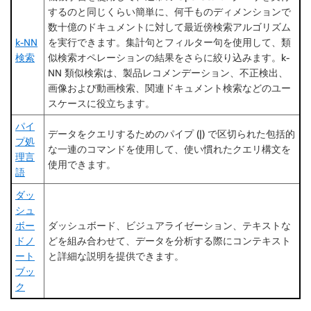
するのと同じくらい簡単に、何千ものディメンションで
数十億のドキュメントに対して最近傍検索アルゴリズム
k-NN
を実行できます。集計句とフィルター句を使用して、類
検索
似検索オペレーションの結果をさらに絞り込みます。k-
NN 類似検索は、製品レコメンデーション、不正検出、
画像および動画検索、関連ドキュメント検索などのユー
スケースに役立ちます。
パイ
データをクエリするためのパイプ (|) で区切られた包括的
プ処
な一連のコマンドを使用して、使い慣れたクエリ構文を
理言
使用できます。
語
ダッ
シュ
ボー
ダッシュボード、ビジュアライゼーション、テキストな
ドノ
どを組み合わせて、データを分析する際にコンテキスト
ート
と詳細な説明を提供できます。
ブッ
ク