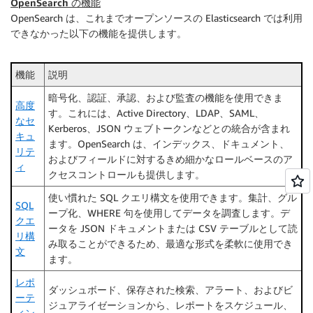
OpenSearch の機能
OpenSearch は、これまでオープンソースの Elasticsearch では利用
できなかった以下の機能を提供します。
機能
説明
暗号化、認証、承認、および監査の機能を使用できま
高度
す。これには、Active Directory、LDAP、SAML、
なセ
Kerberos、JSON ウェブトークンなどとの統合が含まれ
キュ
ます。OpenSearch は、インデックス、ドキュメント、
リテ
およびフィールドに対するきめ細かなロールベースのア
ィ
クセスコントロールも提供します。
使い慣れた SQL クエリ構文を使用できます。集計、グル
SQL
ープ化、WHERE 句を使用してデータを調査します。デ
クエ
ータを JSON ドキュメントまたは CSV テーブルとして読
リ構
み取ることができるため、最適な形式を柔軟に使用でき
文
ます。
レポ
ダッシュボード、保存された検索、アラート、およびビ
ーテ
ジュアライゼーションから、レポートをスケジュール、
ィン