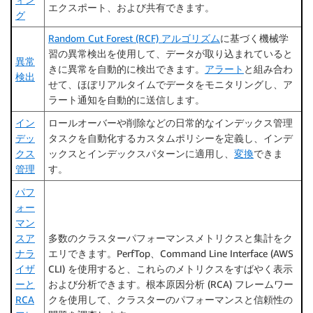
エクスポート、および共有できます。
グ
Random Cut Forest (RCF) アルゴリズム
に基づく機械学
習の異常検出を使用して、データが取り込まれていると
異常
きに異常を自動的に検出できます。
アラート
と組み合わ
検出
せて、ほぼリアルタイムでデータをモニタリングし、ア
ラート通知を自動的に送信します。
イン
ロールオーバーや削除などの日常的なインデックス管理
デッ
タスクを自動化するカスタムポリシーを定義し、インデ
クス
ックスとインデックスパターンに適用し、
変換
できま
管理
す。
パフ
ォー
マン
スア
多数のクラスターパフォーマンスメトリクスと集計をク
ナラ
エリできます。PerfTop、Command Line Interface (AWS
イザ
CLI) を使用すると、これらのメトリクスをすばやく表示
ーと
および分析できます。根本原因分析 (RCA) フレームワー
RCA
クを使用して、クラスターのパフォーマンスと信頼性の