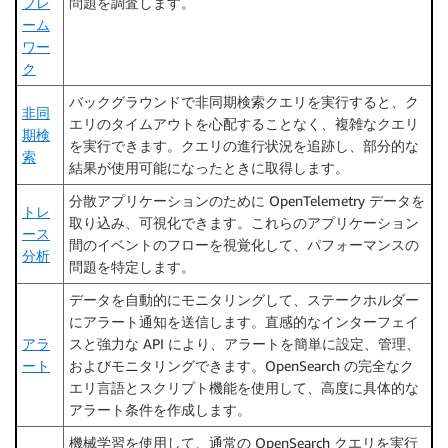
フレ
問題を調査します。
ーム
ワー
ク
バックグラウンドで非同期検索クエリを実行すると、ク
非同
エリのタイムアウトを心配することなく、複雑なクエリ
期検
を実行できます。クエリの進行状況を追跡し、部分的な
索
結果が使用可能になったときに取得します。
分散アプリケーションのために OpenTelemetry データを
トレ
取り込み、可視化できます。これらのアプリケーション
ース
間のイベントのフローを視覚化して、パフォーマンスの
分析
問題を特定します。
データを自動的にモニタリングして、ステークホルダー
にアラート通知を送信します。直感的なインターフェイ
アラ
スと強力な API により、アラートを簡単に設定、管理、
ート
およびモニタリングできます。OpenSearch の完全なク
エリ言語とスクリプト機能を使用して、高度に具体的な
アラート条件を作成します。
機械学習を使用して、通常の OpenSearch クエリを実行