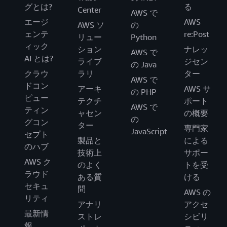
グとは?
る
Center
AWS で
エージ
AWS
AWS ソ
の
ェンテ
re:Post
リュー
Python
ィック
ション
ナレッ
AWS で
AI とは?
ライブ
ジセン
の Java
クラウ
ラリ
ター
AWS で
ドコン
アーキ
AWS サ
の PHP
ピュー
テクチ
ポート
AWS で
ティン
ャセン
の概要
の
グコン
ター
専門家
JavaScript
セプト
製品と
による
のハブ
技術上
サポー
AWS ク
のよく
トを受
ラウド
ある質
ける
セキュ
問
AWS の
リティ
アナリ
アクセ
最新情
ストレ
シビリ
報