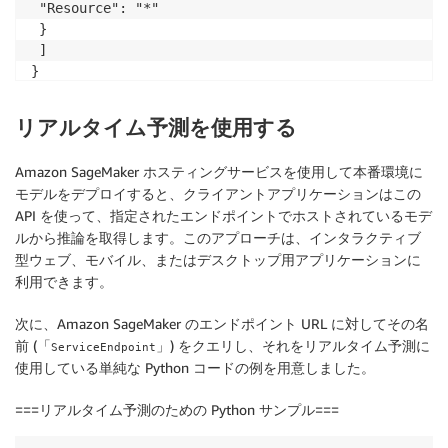
 "Resource": "*"

# create or update the endpoint
 }

STATUS
=
`
aws sagemaker describe-endpoint --endpoint-n
 ]

if
[
[
$STATUS
-ne
"InService"
]
]
;
}
then
    aws sagemaker  create-endpoint --endpoint-name  
else
リアルタイム予測を使用する
    aws sagemaker  update-endpoint --endpoint-name  
fi
Amazon SageMaker ホスティングサービスを使用して本番環境に
モデルをデプロイすると、クライアントアプリケーションはこの
API を使って、指定されたエンドポイントでホストされているモデ
ルから推論を取得します。このアプローチは、インタラクティブ
型ウェブ、モバイル、またはデスクトップ用アプリケーションに
利用できます。
次に、Amazon SageMaker のエンドポイント URL に対してその名
前 (「
」) をクエリし、それをリアルタイム予測に
ServiceEndpoint
使用している単純な Python コードの例を用意しました。
===リアルタイム予測のための Python サンプル===