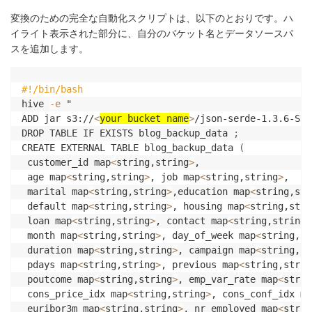
変換のための完全な自動化スクリプトは、以下のとおりです。ハ
イライト表示された部分に、自分のバケット名とデータソースパ
スを追加します。
#!/bin/bash
hive 
-e
 "

ADD jar s3://
<
your bucket name
>
/json-serde-1.3.6-SNA
DROP TABLE IF EXISTS blog_backup_data 
;
CREATE EXTERNAL TABLE blog_backup_data 
(
 customer_id map
<
string,string
>
,

 age map
<
string,string
>
, job map
<
string,string
>
,

 marital map
<
string,string
>
,education map
<
string,str
 default map
<
string,string
>
, housing map
<
string,stri
 loan map
<
string,string
>
, contact map
<
string,string
>
 month map
<
string,string
>
, day_of_week map
<
string,st
 duration map
<
string,string
>
, campaign map
<
string,st
 pdays map
<
string,string
>
, previous map
<
string,strin
 poutcome map
<
string,string
>
, emp_var_rate map
<
strin
 cons_price_idx map
<
string,string
>
, cons_conf_idx ma
 euribor3m map
<
string,string
>
, nr_employed map
<
strin