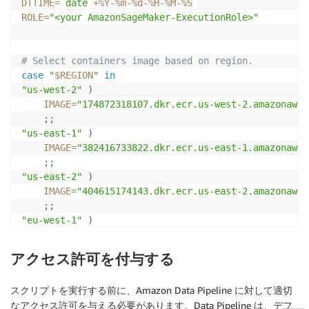
DTTIME
=
`
date
 +%Y-%m-%d-%H-%M-%S
`
ROLE
=
"<your AmazonSageMaker-ExecutionRole>"
# Select containers image based on region. 
case
"
$REGION
"
in
"us-west-2"
)
IMAGE
=
"174872318107.dkr.ecr.us-west-2.amazonaws.
;
;
"us-east-1"
)
IMAGE
=
"382416733822.dkr.ecr.us-east-1.amazonaws.
;
;
"us-east-2"
)
IMAGE
=
"404615174143.dkr.ecr.us-east-2.amazonaws.
;
;
"eu-west-1"
)
IMAGE
=
"438346466558.dkr.ecr.eu-west-1.amazonaws.
;
;
アクセス許可を付与する
 *
)
echo
"Invalid Region Name"
スクリプトを実行する前に、Amazon Data Pipeline に対して適切
exit
1
;
なアクセス許可を与える必要があります。Data Pipeline は、デフ
esac