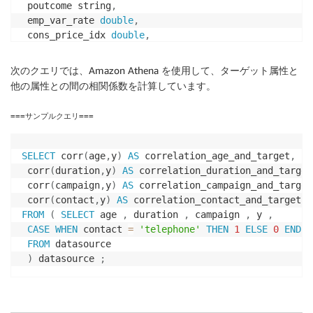
 poutcome string
,
 emp_var_rate 
double
,
 cons_price_idx 
double
,
 cons_conf_idx 
double
,
 euribor3m 
double
,
次のクエリでは、Amazon Athena を使用して、ターゲット属性と
 nr_employed 
double
,
他の属性との間の相関係数を計算しています。
 y 
int
)
===サンプルクエリ===
ROW
FIELDS
TERMINATED
BY
','
ESCAPED
BY
'\\'
LINES
TERMI
LOCATION 
's3://<your bucket name>/<datasource path>/
SELECT
 corr
(
age
,
y
)
AS
 correlation_age_and_target
,
 corr
(
duration
,
y
)
AS
 correlation_duration_and_target
 corr
(
campaign
,
y
)
AS
 correlation_campaign_and_target
 corr
(
contact
,
y
)
AS
FROM
(
SELECT
 age 
,
 duration 
,
 campaign 
,
 y 
,
CASE
WHEN
 contact 
=
'telephone'
THEN
1
ELSE
0
END
A
FROM
 datasource 

)
 datasource 
;