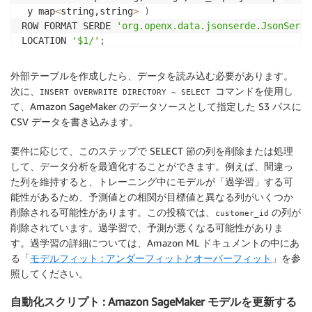
 y map
<
string,string
>
)
ROW FORMAT SERDE 
'org.openx.data.jsonserde.JsonSerDe
LOCATION 
'$1/'
;
INSERT OVERWRITE DIRECTORY 
's3://<
your bucket name
>/
外部テーブルを作成したら、データを読み込む必要があります。
SELECT concat
(
 customer_id
[
's'
]
,
','
,

次に、
コマンドを使用し
INSERT OVERWRITE DIRECTORY ~ SELECT
 age
[
'n'
]
,
','
, job
[
's'
]
,
','
,

て、Amazon SageMaker のデータソースとして指定した S3 パスに
 marital
[
's'
]
,
','
, education
[
's'
]
,
','
, default
[
's'
]
,
CSV データを書き込みます。
 housing
[
's'
]
,
','
, loan
[
's'
]
,
','
, contact
[
's'
]
,
','
,

 month
[
's'
]
,
','
, day_of_week
[
's'
]
,
','
, duration
[
'n'
]
要件に応じて、このステップで SELECT 節の列を削除または処理
 campaign
[
'n'
]
,
','
,pdays
[
'n'
]
,
','
,previous
[
'n'
]
,
','
,

して、データ分析を最適化することができます。例えば、間違っ
 poutcome
[
's'
]
,
','
, emp_var_rate
[
'n'
]
,
','
, cons_pric
た列を維持すると、トレーニング中にモデルが「過学習」する可
 cons_conf_idx
[
'n'
]
,
','
, euribor3m
[
'n'
]
,
','
, nr_empl
能性があるため、予測値との相関が目標値と異なる列がいくつか
FROM blog_backup_data

削除される可能性があります。この投稿では、
の列が
customer_id
WHERE customer_id
[
's'
]
>
0
;
削除されています。過学習で、予測が悪くなる可能性がありま
す。過学習の詳細については、Amazon ML ドキュメントの中にあ
る「
モデルフィット : アンダーフィットとオーバーフィット
」を参
照してください。
自動化スクリプト : Amazon SageMaker モデルを更新する