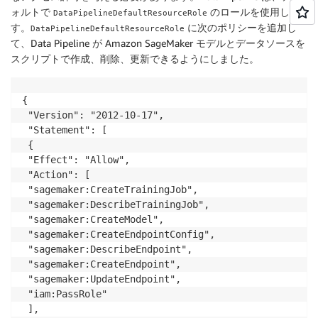
ォルトで
のロールを使用しま
DataPipelineDefaultResourceRole
す。
に次のポリシーを追加し
# Start training job and creating model artifact 
DataPipelineDefaultResourceRole
て、Data Pipeline が Amazon SageMaker モデルとデータソースを
TRAINING_JOB_NAME
=
TRAIN-
${DTTIME}
S3OUTPUT
=
"s3://<your bucket name>/model/"
スクリプトで作成、削除、更新できるようにしました。
INSTANCETYPE
=
"ml.m4.xlarge"
INSTANCECOUNT
=
1
{

VOLUMESIZE
=
5
 "Version": "2012-10-17",

aws sagemaker create-training-job --training-job-nam
 "Statement": [

 {

# Wait until job completed 
 "Effect": "Allow",

aws sagemaker 
wait
 training-job-completed-or-stopped
 "Action": [

 "sagemaker:CreateTrainingJob",

# Get newly created model artifact and create model
 "sagemaker:DescribeTrainingJob",

MODELARTIFACT
=
`
aws sagemaker describe-training-job -
 "sagemaker:CreateModel",

MODELNAME
=
MODEL-
${DTTIME}
 "sagemaker:CreateEndpointConfig",

aws sagemaker create-model 
--region
${REGION}
 --mode
 "sagemaker:DescribeEndpoint",

 "sagemaker:CreateEndpoint",

# create a new endpoint configuration 
 "sagemaker:UpdateEndpoint",

CONFIGNAME
=
CONFIG-
${DTTIME}
 "iam:PassRole"

aws sagemaker  create-endpoint-config 
--region
${REG
 ],
