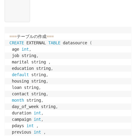
=
=
=
テーブルの作成
=
=
=
CREATE
 EXTERNAL 
TABLE
 datasource 
(
 age 
int
,
 job string
,
 marital string 
,
 education string
,
default
 string
,
 housing string
,
 loan string
,
 contact string
,
month
 string
,
 day_of_week string
,
 duration 
int
,
 campaign 
int
,
 pdays 
int
,
 previous 
int
,