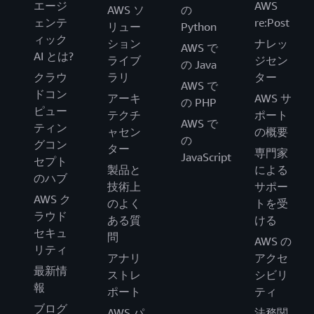
エージ
AWS
AWS ソ
の
ェンテ
re:Post
リュー
Python
ィック
ション
ナレッ
AWS で
AI とは?
ライブ
ジセン
の Java
クラウ
ラリ
ター
AWS で
ドコン
アーキ
AWS サ
の PHP
ピュー
テクチ
ポート
AWS で
ティン
ャセン
の概要
の
グコン
ター
専門家
JavaScript
セプト
製品と
による
のハブ
技術上
サポー
AWS ク
のよく
トを受
ラウド
ある質
ける
セキュ
問
AWS の
リティ
アナリ
アクセ
最新情
ストレ
シビリ
報
ポート
ティ
ブログ
AWS パ
法務関