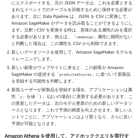
にエクスポートする。元の JSON データは、これを必要とする
まれなイベントでのテーブルを回復するために保持する必要が
あります。次に Data Pipeline は、JSON を CSV に変換して、
Amazon SageMaker がデータを読み取ることができるようにし
ます。
注釈 :
CSV を変換する時は、意味のある属性のみを選択
する必要があります。例えば、「
」属性に相関がない
campaign
と判断した場合は、この属性を CSV から削除できます。
新しいデータソースを使用して、Amazon SageMaker モデルを
トレーニングします。
新しい顧客がウェブサイトに来ると、この顧客が Amazon
SageMaker の提供する「
」に基づいて新製品
predictedScores
を登録する可能性を判断します。
新規ユーザーが新製品を登録する場合、アプリケーションは属
性「
」を値「
」 (はいの場合) に更新する必要があります。こ
y
1
の更新したデータは、次のモデル更新のための新しいデータソ
ースとなります。これで予測の精度を向上させます。新しいエ
ントリごとに、アプリケーションはより賢くなり、さらに良い
予測が可能となります。
Amazon Athena を使用して、アドホッククエリを実行す