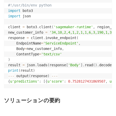
#!/usr/bin/env python
import
import
 json 

client 
=
 boto3
.
client
(
'sagemaker-runtime'
,
 region_na
new_customer_info 
=
'34,10,2,4,1,2,1,1,6,3,190,1,3,4
response 
=
 client
.
invoke_endpoint
(
    EndpointName
=
'ServiceEndpoint'
,
    Body
=
new_customer_info
,
    ContentType
=
'text/csv'
)
result 
=
 json
.
loads
(
response
[
'Body'
]
.
read
(
)
.
decode
(
)
print
(
result
)
-
-
-
 output
(
response
)
-
-
-
{
u'predictions'
:
[
{
u'score'
:
0.7528127431869507
,
u'p
ソリューションの要約