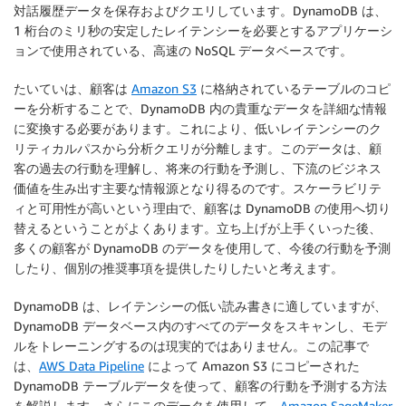
対話履歴データを保存およびクエリしています。DynamoDB は、
1 桁台のミリ秒の安定したレイテンシーを必要とするアプリケーシ
ョンで使用されている、高速の NoSQL データベースです。
たいていは、顧客は
Amazon S3
に格納されているテーブルのコピ
ーを分析することで、DynamoDB 内の貴重なデータを詳細な情報
に変換する必要があります。これにより、低いレイテンシーのク
リティカルパスから分析クエリが分離します。このデータは、顧
客の過去の行動を理解し、将来の行動を予測し、下流のビジネス
価値を生み出す主要な情報源となり得るのです。スケーラビリテ
ィと可用性が高いという理由で、顧客は DynamoDB の使用へ切り
替えるということがよくあります。立ち上げが上手くいった後、
多くの顧客が DynamoDB のデータを使用して、今後の行動を予測
したり、個別の推奨事項を提供したりしたいと考えます。
DynamoDB は、レイテンシーの低い読み書きに適していますが、
DynamoDB データベース内のすべてのデータをスキャンし、モデ
ルをトレーニングするのは現実的ではありません。この記事で
は、
AWS Data Pipeline
によって Amazon S3 にコピーされた
DynamoDB テーブルデータを使って、顧客の行動を予測する方法
を解説します。さらにこのデータを使用して、
Amazon SageMaker