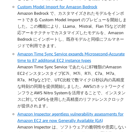
Custom Model Import for Amazon Bedrock
Amazon Bedrock で、カスタマイズされたモデルをインポ
ートできる Custom Model Import のプレビューを開始しま
した。この機能により、LLama、Mistral、Flan T5などの対
応アーキテクチャでカスタマイズしたモデルを、Amazon
Bedrock にインポートし、既存モデルと同様にフルマネー
ジドで利用できます。
Amazon Time Sync Service expands Microsecond-Accurate
time to 87 additonal EC2 instance types
Amazon Time Sync Service であたらに87種類のAmazon
EC2インスタンスタイプ(C7i、M7i、R7i、C7a、M7a、
R7a、M7gなど)で、UTC比較で数マイクロ秒以内の高精度
な時刻の同期を提供開始しました。AWSのネットワークイ
ンフラとAWS Nitro Systemを活用することで、インスタン
スに対してGPSを使用した高精度のリファレンスクロック
が提供されます。
Amazon Inspector agentless vulnerability assessments for
Amazon EC2 are now Generally Available (GA)
Amazon Inspector は、ソフトウェアの脆弱性や意図しない