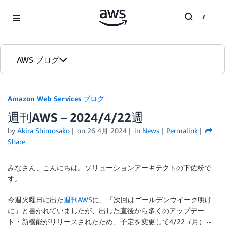
Skip to Main Content
AWS ブログ
ホーム
Amazon Web Services ブログ
週刊AWS – 2024/4/22週
カテゴリ
by
Akira Shimosako
on
26 4月 2024
in
News
Permalink
エディション
Share
みなさん、こんにちは。ソリューションアーキテクトの下佐粉で
す。
今週火曜日に出た
週刊AWS
に、「次回はゴールデンウイーク明け
に」と書かれていましたが、出した直後から多くのアップデー
ト・新機能がリリースされたため、予定を変更して4/22（月）～