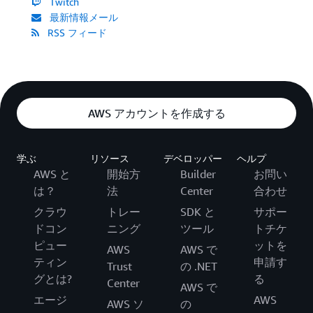
Twitch
最新情報メール
RSS フィード
AWS アカウントを作成する
学ぶ
リソース
デベロッパー
ヘルプ
AWS と
開始方
Builder
お問い
は？
法
Center
合わせ
クラウ
トレー
SDK と
サポー
ドコン
ニング
ツール
トチケ
ピュー
ットを
AWS
AWS で
ティン
申請す
Trust
の .NET
グとは?
る
Center
AWS で
エージ
AWS
AWS ソ
の