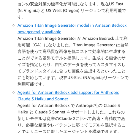
ョンの安全対策の標準化が可能になります。現在US East
(N. Virginia) と US West (Oregon) リージョンで利用可能で
す。
Amazon Titan Image Generator model in Amazon Bedrock
now generally available
Amazon Titan Image Generator が Amazon Bedrock 上で利
用可能（GA）になりました。Titan Image Generator は自然
言語を使って高品質な画像を低コストで効率的に生成する
ことができる基盤モデルを提供します。生成する画像のサ
イズを指定したり、自社のデータを使ってカスタマイズし
てブランドスタイルに合った画像を生成するといったこと
にも対応しています。現在US-East (N.Virginia)リージョンで
利用可能です。
Agents for Amazon Bedrock add support for Anthropic
Claude 3 Haiku and Sonnet
Agents for Amazon Bedrock で Anthropic社の Claude 3
Haiku と Claude 3 Sonnet をサポートしました。これらの
新しいモデルは従来のClaude 2に比べて高速・高精度であ
り、必要な精度やレイテンシに応じてモデルを選択するこ
とでよりニーズに即したエージェントを構築できます。