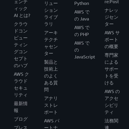
ェンテ
re:Post
リュー
Python
ィック
ション
ナレッ
AWS で
AI とは?
ライブ
ジセン
の Java
クラウ
ラリ
ター
AWS で
ドコン
アーキ
AWS サ
の PHP
ピュー
テクチ
ポート
AWS で
ティン
ャセン
の概要
の
グコン
ター
専門家
JavaScript
セプト
製品と
による
のハブ
技術上
サポー
AWS ク
のよく
トを受
ラウド
ある質
ける
セキュ
問
AWS の
リティ
アナリ
アクセ
最新情
ストレ
シビリ
報
ポート
ティ
ブログ
AWS パ
法務関
プレス
ートナ
連