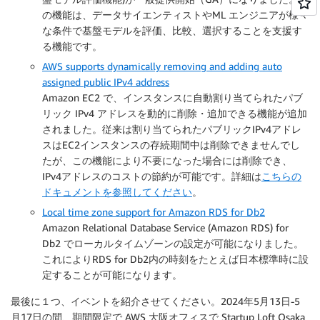
の機能は、データサイエンティストやML エンジニアが様々
な条件で基盤モデルを評価、比較、選択することを支援す
る機能です。
AWS supports dynamically removing and adding auto
assigned public IPv4 address
Amazon EC2 で、インスタンスに自動割り当てられたパブ
リック IPv4 アドレスを動的に削除・追加できる機能が追加
されました。従来は割り当てられたパブリックIPv4アドレ
スはEC2インスタンスの存続期間中は削除できませんでし
たが、この機能により不要になった場合には削除でき、
IPv4アドレスのコストの節約が可能です。詳細は
こちらの
ドキュメントを参照してください
。
Local time zone support for Amazon RDS for Db2
Amazon Relational Database Service (Amazon RDS) for
Db2 でローカルタイムゾーンの設定が可能になりました。
これによりRDS for Db2内の時刻をたとえば日本標準時に設
定することが可能になります。
最後に１つ、イベントを紹介させてください。2024年5月13日-5
月17日の間、期間限定で AWS 大阪オフィスで Startup Loft Osaka