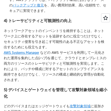
の
バックアップと復元
を、高い費用対効果、高い信頼性で、セ
キュアに実現できます。
4) トレーサビリティと可観測性の向上
ネットワークアセットのインベントリを維持することは、ネット
ワーク上に存在するアセットを追跡するのに役立つだけでなく、
セキュリティ侵害を引き起こす可能性のある不正なアセットを検
出するためにも役立ちます。
AWS Systems Manager
などの AWS サービスを利用して一元化さ
れた運用を集約した点(ハブ)を通じて、クラウドとオンプレミスの
両方のリソースのトレーサビリティと可観測性を実現します。こ
れにより、パッチや構成に対するアセットのコンプライアンスを
維持できるだけでなく、リソースの構成と継続的な管理が自動化
されます。
5) デバイスとゲートウェイを管理して攻撃対象領域を縮小
化
どのデバイスまたはエッジゲートウェイも
攻撃対象領域
に追加さ