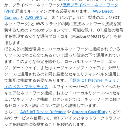
か、プライベートネットワーク/
仮想プライベートネットワーク
(VPN)
経由でルーティングする必要があります。
AWS Direct
Connect
と
AWS VPN
は、図 1 に示すように、製造のエッジ (OT
ネットワーク) と AWS クラウドの間に直接ネットワーク接続を実
装するための 2 つのオプションです。可能な限り、OT 通信の暗号
化を実現する安全な通信プロトコル（ModbusやMQTTなど）を使
用します。
ほとんどの製造環境は、ローカルネットワークに接続されている
リソースは常に安全であるという誤った仮定の下で運用されてい
ます。このような仮定を除外し、ローカルネットワーク、エッ
ジ、ゲートウェイ、またはエージェントソフトウェアは、外部リ
ソースに適用されるのと同じ厳密なセキュリティレベルを適用し
て相互に接続する必要があります。「
製造 OT 向けのセキュリテ
ィのベストプラクティス
」ホワイトペーパーの「クラウドへのセ
キュアなネットワーク接続」および「ローカルリソースへのセキ
ュアなネットワーク接続」セクションでは、ネットワークにおけ
るゼロトラスト設計について詳しく説明しています。
さらに、
AWS IoT Device Defender
や
Amazon GuardDuty
などの
AWS サービスを使用して、IoT デバイスとネットワークトラフィ
ックを継続的に監視することをお勧めします。