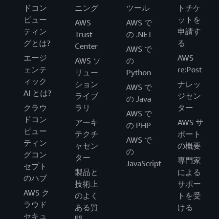
ドコン
ニング
ツール
トチケ
ピュー
ットを
AWS
AWS で
ティン
申請す
Trust
の .NET
グとは?
る
Center
AWS で
エージ
AWS
AWS ソ
の
ェンテ
re:Post
リュー
Python
ィック
ション
ナレッ
AWS で
AI とは?
ライブ
ジセン
の Java
クラウ
ラリ
ター
AWS で
ドコン
アーキ
AWS サ
の PHP
ピュー
テクチ
ポート
AWS で
ティン
ャセン
の概要
の
グコン
ター
専門家
JavaScript
セプト
製品と
による
のハブ
技術上
サポー
AWS ク
のよく
トを受
ラウド
ある質
ける
セキュ