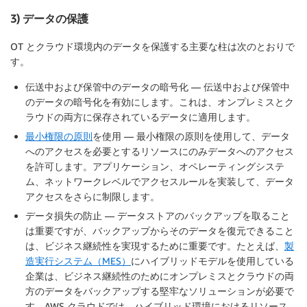
3) データの保護
OT とクラウド環境内のデータを保護する主要な柱は次のとおりで
す。
伝送中および保管中のデータの暗号化 — 伝送中および保管中
のデータの暗号化を有効にします。これは、オンプレミスとク
ラウドの両方に保存されているデータに適用します。
最小権限の原則
を使用 — 最小権限の原則を使用して、データ
へのアクセスを必要とするリソースにのみデータへのアクセス
を許可します。アプリケーション、オペレーティングシステ
ム、ネットワークレベルでアクセスルールを実装して、データ
アクセスをさらに制限します。
データ損失の防止 — データストアのバックアップを取ること
は重要ですが、バックアップからそのデータを復元できること
は、ビジネス継続性を実現するために重要です。たとえば、
製
造実行システム（MES）
にハイブリッドモデルを使用している
企業は、ビジネス継続性のためにオンプレミスとクラウドの両
方のデータをバックアップする堅牢なソリューションが必要で
す。AWS クラウドでは、ハイブリッド環境におけるリソース