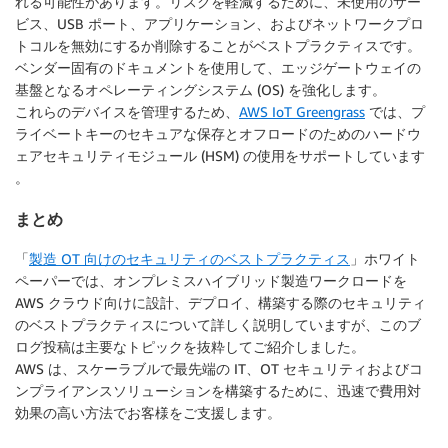
れる可能性があります。リスクを軽減するために、未使用のサー
ビス、USB ポート、アプリケーション、およびネットワークプロ
トコルを無効にするか削除することがベストプラクティスです。
ベンダー固有のドキュメントを使用して、エッジゲートウェイの
基盤となるオペレーティングシステム (OS) を強化します。
これらのデバイスを管理するため、
AWS IoT Greengrass
では、プ
ライベートキーのセキュアな保存とオフロードのためのハードウ
ェアセキュリティモジュール (HSM) の使用をサポートしています
。
まとめ
「
製造 OT 向けのセキュリティのベストプラクティス
」ホワイト
ペーパーでは、オンプレミスハイブリッド製造ワークロードを
AWS クラウド向けに設計、デプロイ、構築する際のセキュリティ
のベストプラクティスについて詳しく説明していますが、このブ
ログ投稿は主要なトピックを抜粋してご紹介しました。
AWS は、スケーラブルで最先端の IT、OT セキュリティおよびコ
ンプライアンスソリューションを構築するために、迅速で費用対
効果の高い方法でお客様をご支援します。