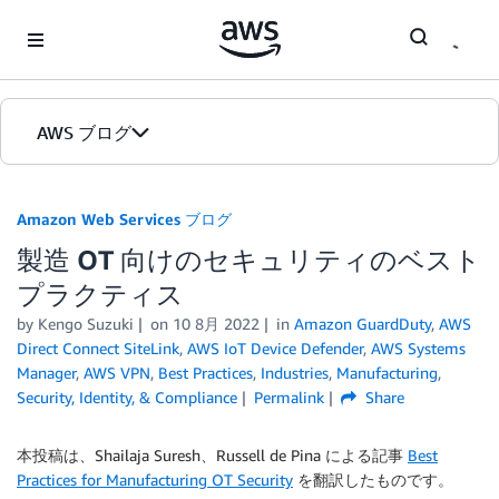
Skip to Main Content
AWS ブログ
ホーム
Amazon Web Services ブログ
製造 OT 向けのセキュリティのベスト
カテゴリ
プラクティス
エディション
by
Kengo Suzuki
on
10 8月 2022
in
Amazon GuardDuty
,
AWS
Direct Connect SiteLink
,
AWS IoT Device Defender
,
AWS Systems
Manager
,
AWS VPN
,
Best Practices
,
Industries
,
Manufacturing
,
Security, Identity, & Compliance
Permalink
Share
本投稿は、Shailaja Suresh、Russell de Pina による記事
Best
Practices for Manufacturing OT Security
を翻訳したものです。