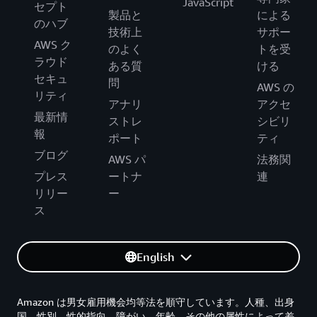
JavaScript
セプト
製品と
による
のハブ
技術上
サポー
AWS ク
のよく
トを受
ラウド
ある質
ける
セキュ
問
AWS の
リティ
アナリ
アクセ
最新情
ストレ
シビリ
報
ポート
ティ
ブログ
AWS パ
法務関
プレス
ートナ
連
リリー
ー
ス
English
Amazon は男女雇用機会均等法を順守しています。人種、出身
国、性別、性的指向、障がい、年齢、その他の属性によって差