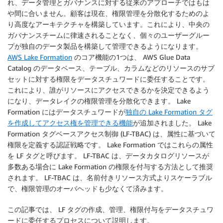
れ、データ管理とガバナンスに対する従来のアプローチではもは
や間に合いません。顧客は現在、権限管理を分散化するためのよ
り高度なアーキテクチャを構築しています。これにより、中央の
ガバナンスチームに律速されることなく、個々のユーザーグルー
プが独自のデータ製品を構築して管理できるようになります。
AWS Lake Formation
のコア機能の1つは、 AWS Glue Data
Catalog のデータベース、テーブル、カラムなどのリソースのサブ
セットに対する権限をデータスチュワードに委任することです。
これにより、誰がリソースにアクセスできるかを決定できるよう
になり、データレイクの権限管理を分散化できます。 Lake
Formation にはデータスチュワードが
独自の Lake Formation タグ
を作成してアクセス権を管理できる機能
が追加されました。 Lake
Formation タグベースアクセス制御 (LF-TBAC) は、属性に基づいて
権限を定義する認証戦略です。 Lake Formation ではこれらの属性
を LF タグと呼びます。 LF-TBAC は、データカタログリソースが
多数ある場合に Lake Formation の権限を付与する方法として推奨
されます。 LF-TBAC は、名前付きリソース方式よりスケーラブル
で、権限管理のオーバヘッドも少なくて済みます。
この記事では、 LF タグの作成、管理、権限付与をデータスチュワ
ードに委任するプロセスについて説明します。