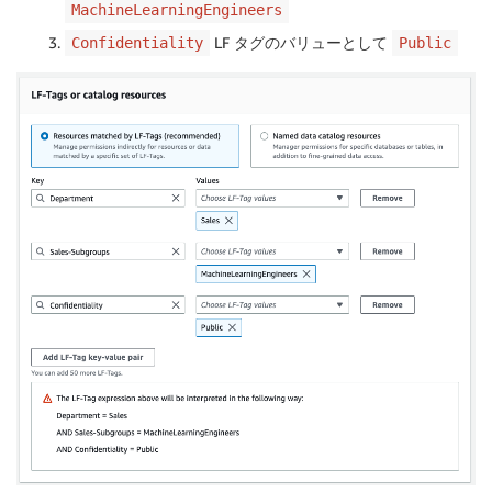
MachineLearningEngineers
LF タグのバリューとして
Confidentiality
Public