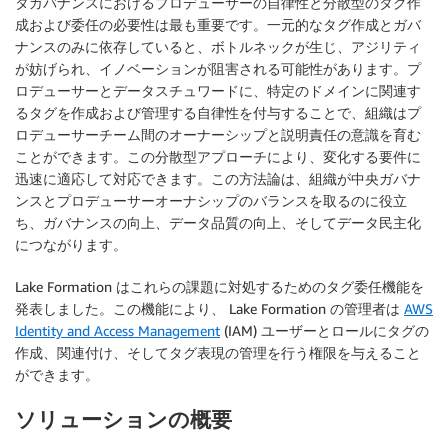
タガバナンスにおけるプロデューサーの自律性と分散型のタグ作
成および委任の必要性は最も重要です。一元的なタグ作成とガバ
ナンスのみに依存していると、ボトルネックが生じ、アジリティ
が妨げられ、イノベーションが阻害される可能性があります。プ
ロデューサーとデータスチュワードに、特定のドメインに関連す
るタグを作成および管理する自律性を付与することで、組織はプ
ロデューサーチーム間のオーナーシップと説明責任の意識を育む
ことができます。この分散型アプローチにより、変化する要件に
迅速に適応して対応できます。この方法論は、組織が中央ガバナ
ンスとプロデューサーオーナシップのバランスを取るのに役立
ち、ガバナンスの向上、データ品質の向上、そしてデータ民主化
につながります。
Lake Formation はこれらの課題に対処するためのタグ委任機能を
発表しました。この機能により、 Lake Formation の管理者は
AWS
Identity and Access Management
(IAM) ユーザーとロールにタグの
作成、関連付け、そしてタグ表現の管理を行う権限を与えること
ができます。
ソリューションの概要