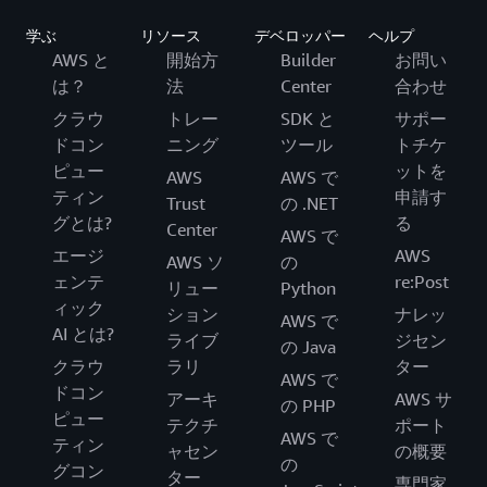
学ぶ
リソース
デベロッパー
ヘルプ
AWS と
開始方
Builder
お問い
は？
法
Center
合わせ
クラウ
トレー
SDK と
サポー
ドコン
ニング
ツール
トチケ
ピュー
ットを
AWS
AWS で
ティン
申請す
Trust
の .NET
グとは?
る
Center
AWS で
エージ
AWS
AWS ソ
の
ェンテ
re:Post
リュー
Python
ィック
ション
ナレッ
AWS で
AI とは?
ライブ
ジセン
の Java
クラウ
ラリ
ター
AWS で
ドコン
アーキ
AWS サ
の PHP
ピュー
テクチ
ポート
AWS で
ティン
ャセン
の概要
の
グコン
ター
専門家