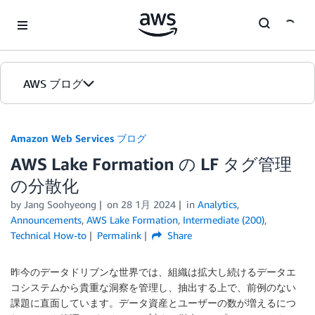
Skip to Main Content
AWS ブログ
ホーム
Amazon Web Services ブログ
AWS Lake Formation の LF タグ管理
カテゴリ
の分散化
エディション
by
Jang Soohyeong
on
28 1月 2024
in
Analytics
,
Announcements
,
AWS Lake Formation
,
Intermediate (200)
,
Technical How-to
Permalink
Share
昨今のデータドリブンな世界では、組織は拡大し続けるデータエ
コシステムから貴重な洞察を管理し、抽出する上で、前例のない
課題に直面しています。データ資産とユーザーの数が増えるにつ