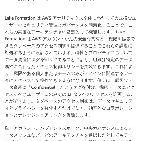
Lake Formation は AWS アナリティクス全体にわたって大規模なユ
ーザーのセキュリティ管理とガバナンスを簡素化することで、こ
れらの高度なアーキテクチャの基盤として機能します。 Lake
Formation は AWS アカウントかんの安全な共有と、権限を拡張で
きるタグベースのアクセス制御を提供することでこれらの課題に
対処するように設計されています。特性とプロパティに基づいて
データ資産にタグを割り当てることにより、組織は特定のデータ
属性に合わせたアクセス制御ポリシーを実装できます。これによ
り、権限のある個人またはチームのみがドメインに関連するデー
タにアクセスして操作できるようになります。例えば、顧客はデ
ータ資産に「Confidential」というタグを付け、機密データにアク
セスすべきユーザーにのみその LF タグへのアクセスを許可するこ
とができます。タグベースのアクセス制御は、データセキュリテ
ィとプライバシーを強化するだけでなく、効率的なコラボレーシ
ョンとナレッジシェアリングを促進します。
単一アカウント、ハブアンドスポーク、中央ガバナンスによるデ
ータメッシュなど、どのアーキテクチャを選択したとしてもデー