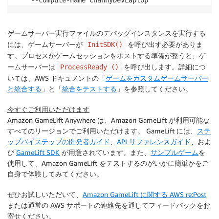
    --compute-name ChannyDevLaptop
ゲームサーバー実行ファイルのデバッグインスタンスを実行する
には、ゲームサーバーが
を呼び出す必要がありま
InitSDK()
す。プロセスがゲームセッションをホストする準備が整うと、ゲ
ームサーバーは
を呼び出します。詳細につ
ProcessReady ()
いては、AWS ドキュメントの「
ゲームをカスタムゲームサーバー
と統合する
」と「
統合をテストする
」を参照してください。
今すぐご利用いただけます
Amazon GameLift Anywhere は、Amazon GameLift が利用可能な
すべてのリージョンでご利用いただけます。 GameLift には、
ステ
ップバイステップの開発者ガイド
、
API リファレンスガイド
、およ
び
GameLift SDK
が用意されています。また、
サンプルゲーム
を
使用して、Amazon GameLift をテストするのがいかに簡単かをご
自身で体験してみてください。
ぜひお試しいただいて、
Amazon GameLift に関する AWS re:Post
または通常の AWS サポートの連絡先を通してフィードバックをお
寄せください。