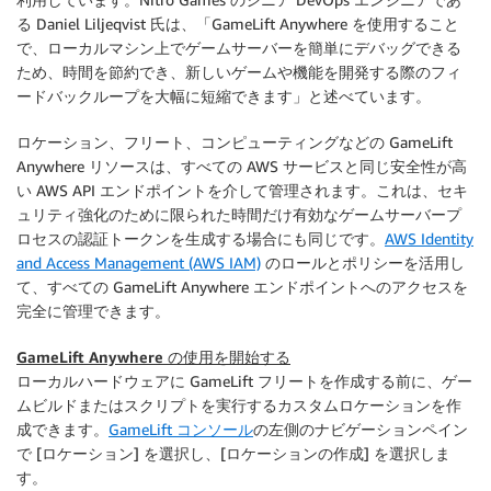
る Daniel Liljeqvist 氏は、「GameLift Anywhere を使用すること
で、ローカルマシン上でゲームサーバーを簡単にデバッグできる
ため、時間を節約でき、新しいゲームや機能を開発する際のフィ
ードバックループを大幅に短縮できます」と述べています。
ロケーション、フリート、コンピューティングなどの GameLift
Anywhere リソースは、すべての AWS サービスと同じ安全性が高
い AWS API エンドポイントを介して管理されます。これは、セキ
ュリティ強化のために限られた時間だけ有効なゲームサーバープ
ロセスの認証トークンを生成する場合にも同じです。
AWS Identity
and Access Management (AWS IAM)
のロールとポリシーを活用し
て、すべての GameLift Anywhere エンドポイントへのアクセスを
完全に管理できます。
GameLift Anywhere の使用を開始する
ローカルハードウェアに GameLift フリートを作成する前に、ゲー
ムビルドまたはスクリプトを実行するカスタムロケーションを作
成できます。
GameLift コンソール
の左側のナビゲーションペイン
で [
ロケーション
] を選択し、[
ロケーションの作成
] を選択しま
す。