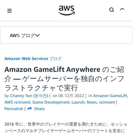
Skip to Main Content
AWS ブログ
ホーム
Amazon Web Services ブログ
Amazon GameLift Anywhere のご紹
カテゴリ
介 — ゲームサーバーを独自のインフ
エディション
ラストラクチャで実行
by
Channy Yun (윤석찬)
on
06 12月 2022
in
Amazon GameLift
,
AWS re:Invent
,
Game Development
,
Launch
,
News
,
re:invent
Permalink
Share
2016 年に、世界中のプレイヤーの需要を満たすために、セッショ
ンベースのマルチプレイヤーゲームサーバーのフリートを安全に