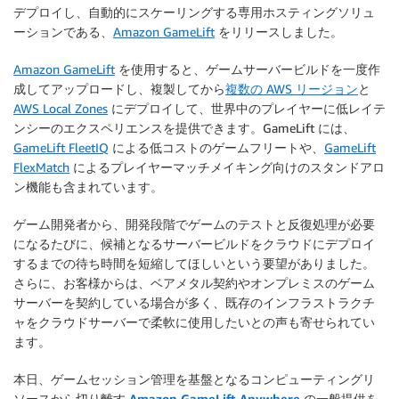
デプロイし、自動的にスケーリングする専用ホスティングソリュ
ーションである、
Amazon GameLift
をリリースしました。
Amazon GameLift
を使用すると、ゲームサーバービルドを一度作
成してアップロードし、複製してから
複数の AWS リージョン
と
AWS Local Zones
にデプロイして、世界中のプレイヤーに低レイテ
ンシーのエクスペリエンスを提供できます。GameLift には、
GameLift FleetIQ
による低コストのゲームフリートや、
GameLift
FlexMatch
によるプレイヤーマッチメイキング向けのスタンドアロ
ン機能も含まれています。
ゲーム開発者から、開発段階でゲームのテストと反復処理が必要
になるたびに、候補となるサーバービルドをクラウドにデプロイ
するまでの待ち時間を短縮してほしいという要望がありました。
さらに、お客様からは、ベアメタル契約やオンプレミスのゲーム
サーバーを契約している場合が多く、既存のインフラストラクチ
ャをクラウドサーバーで柔軟に使用したいとの声も寄せられてい
ます。
本日、ゲームセッション管理を基盤となるコンピューティングリ
ソースから切り離す
Amazon GameLift Anywhere
の一般提供を