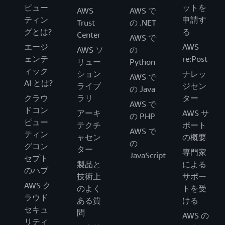
ピュー
ットを
AWS
AWS で
ティン
申請す
Trust
の .NET
グとは?
る
Center
AWS で
エージ
AWS
AWS ソ
の
ェンテ
re:Post
リュー
Python
ィック
ション
ナレッ
AWS で
AI とは?
ライブ
ジセン
の Java
クラウ
ラリ
ター
AWS で
ドコン
アーキ
AWS サ
の PHP
ピュー
テクチ
ポート
AWS で
ティン
ャセン
の概要
の
グコン
ター
専門家
JavaScript
セプト
製品と
による
のハブ
技術上
サポー
AWS ク
のよく
トを受
ラウド
ある質
ける
セキュ
問
AWS の
リティ