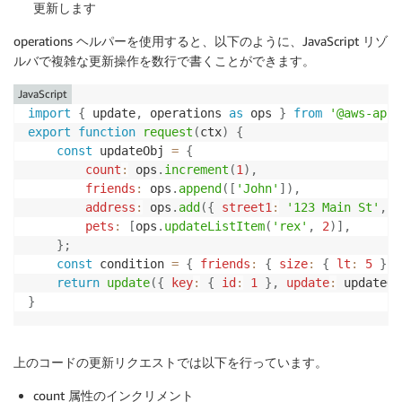
更新します
operations ヘルパーを使用すると、以下のように、JavaScript リゾ
ルバで複雑な更新操作を数行で書くことができます。
JavaScript
import
{
 update
,
 operations 
as
 ops 
}
from
'@aws-apps
export
function
request
(
ctx
)
{
const
 updateObj 
=
{
count
:
 ops
.
increment
(
1
)
,
friends
:
 ops
.
append
(
[
'John'
]
)
,
address
:
 ops
.
add
(
{
street1
:
'123 Main St'
,
s
pets
:
[
ops
.
updateListItem
(
'rex'
,
2
)
]
,
}
;
const
 condition 
=
{
friends
:
{
size
:
{
lt
:
5
}
}
return
update
(
{
key
:
{
id
:
1
}
,
update
:
 updateOb
}
上のコードの更新リクエストでは以下を行っています。
count 属性のインクリメント