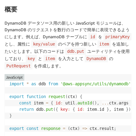
概要
DynamoDB データソース用の新しい JavaScript モジュールは、
DynamoDB のリクエストを数行のコードで簡単に表現できるよう
にします。例えば、DynamoDB テーブルに
を
id
primaryKey
とし、属性に
のペアを持つ新しい
を追加し
key/value
item
たいとします。以下のコードは
ユーティリティを使用
ddb.put
しており、
と
を入力として
の
key
item
DynamoDB
を作成します。
PutRequest
JavaScript
import
*
as
 ddb 
from
'@aws-appsync/utils/dynamodb'
;
export
function
request
(
ctx
)
{
const
 item 
=
{
id
:
 util
.
autoId
(
)
,
...
ctx
.
args 
}
;
return
 ddb
.
put
(
{
key
:
{
id
:
 item
.
id 
}
,
 item 
}
)
;
}
export
const
response
=
(
ctx
)
=>
 ctx
.
result
;