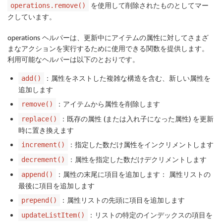
を使用して削除されたものとしてマー
operations.remove()
クしています。
operations ヘルパーは、更新中にアイテムの属性に対してさまざ
まなアクションを実行するために使用できる関数を提供します。
利用可能なヘルパーは以下のとおりです。
：属性をネストした複雑な構造を含む、新しい属性を
add()
追加します
：アイテムから属性を削除します
remove()
：既存の属性 (または入れ子になった属性) を更新
replace()
時に置き換えます
：指定した数だけ属性をインクリメントします
increment()
：属性を指定した数だけデクリメントします
decrement()
：属性の末尾に項目を追加します： 属性リストの
append()
最後に項目を追加します
：属性リストの先頭に項目を追加します
prepend()
：リストの特定のインデックスの項目を
updateListItem()