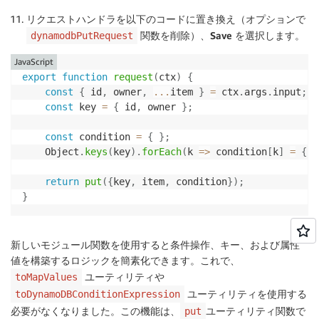
リクエストハンドラを以下のコードに置き換え（オプションで
関数を削除）、
Save
を選択します。
dynamodbPutRequest
JavaScript
export
function
request
(
ctx
)
{
const
{
 id
,
 owner
,
...
item 
}
=
 ctx
.
args
.
input
;
const
 key 
=
{
 id
,
 owner 
}
;
const
 condition 
=
{
}
;
    Object
.
keys
(
key
)
.
forEach
(
k
=>
 condition
[
k
]
=
{
a
return
put
(
{
key
,
 item
,
 condition
}
)
;
}
新しいモジュール関数を使用すると条件操作、キー、および属性
値を構築するロジックを簡素化できます。これで、
ユーティリティや
toMapValues
ユーティリティを使用する
toDynamoDBConditionExpression
必要がなくなりました。この機能は、
ユーティリティ関数で
put