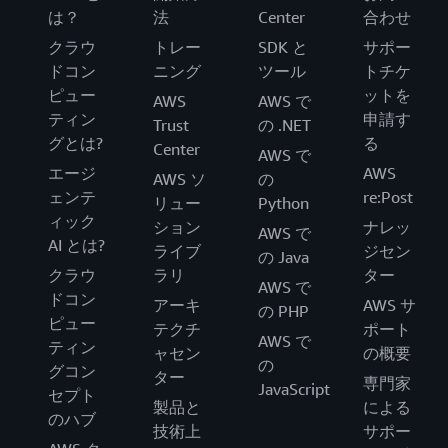
は？
法
Center
合わせ
クラウ
トレー
SDK と
サポー
ドコン
ニング
ツール
トチケ
ピュー
ットを
AWS
AWS で
ティン
申請す
Trust
の .NET
グとは?
る
Center
AWS で
エージ
AWS
AWS ソ
の
ェンテ
re:Post
リュー
Python
ィック
ション
ナレッ
AWS で
AI とは?
ライブ
ジセン
の Java
クラウ
ラリ
ター
AWS で
ドコン
アーキ
AWS サ
の PHP
ピュー
テクチ
ポート
AWS で
ティン
ャセン
の概要
の
グコン
ター
専門家
JavaScript
セプト
製品と
による
のハブ
技術上
サポー