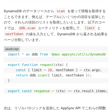
DynamoDB のデータソースから
を使って情報を取得する
scan
こともできます。例えば、テーブルにいくつかの項目を追加した
ので、それらの項目のリストを取得したいとします。以下のコー
ドでは、
ユーティリティを使用して、
と
ddb.scan
limit
の値を入力として、DynamoDB から返される結果を
nextToken
ページ分割しています。
JavaScript
import
*
as
 ddb 
from
'@aws-appsync/utils/dynamodb'
;
export
function
request
(
ctx
)
{
const
{
 limit 
=
10
,
 nextToken 
}
=
 ctx
.
args
;
return
 ddb
.
scan
(
{
 limit
,
 nextToken 
}
)
;
}
export
const
response
=
(
ctx
)
=>
 ctx
.
result
.
items
;
次は、リゾルバロジックを追加した AppSync API でこれらの関数