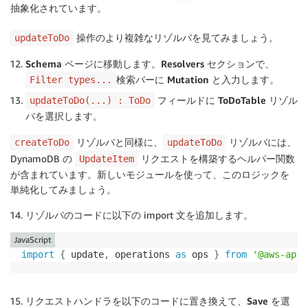
抽象化されています。
操作のより複雑なリゾルバを見てみましょう。
updateToDo
Schema
ページに移動します。
Resolvers
セクションで、
検索バーに
Mutation
と入力します。
Filter types...
フィールドに
ToDoTable
リゾル
updateToDo(...) : ToDo
バを選択します。
リゾルバと同様に、
リゾルバには、
createToDo
updateToDo
DynamoDB の
リクエストを構築するヘルパー関数
UpdateItem
が含まれています。新しいモジュールを使って、このロジックを
単純化してみましょう。
リゾルバのコードに以下の import 文を追加します。
JavaScript
import
{
 update
,
 operations 
as
 ops 
}
from
'@aws-apps
リクエストハンドラを以下のコードに置き換えて、
Save
を選