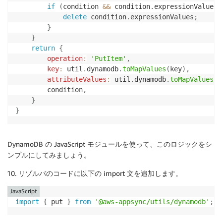
if
(
condition 
&&
 condition
.
expressionValues 
delete
 condition
.
expressionValues
;
}
}
return
{
operation
:
'PutItem'
,
key
:
 util
.
dynamodb
.
toMapValues
(
key
)
,
attributeValues
:
 util
.
dynamodb
.
toMapValues
(
v
        condition
,
}
}
DynamoDB の JavaScript モジュールを使って、このロジックをシ
ンプルにしてみましょう。
リゾルバのコードに以下の import 文を追加します。
JavaScript
import
{
 put 
}
from
'@aws-appsync/utils/dynamodb'
;