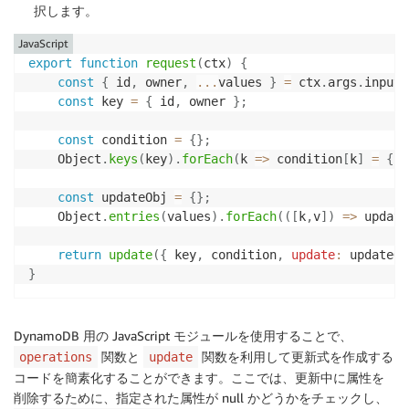
択します。
JavaScript
export
function
request
(
ctx
)
{
const
{
 id
,
 owner
,
...
values 
}
=
 ctx
.
args
.
input
;
const
 key 
=
{
 id
,
 owner 
}
;
const
 condition 
=
{
}
;
    Object
.
keys
(
key
)
.
forEach
(
k
=>
 condition
[
k
]
=
{
a
const
 updateObj 
=
{
}
;
    Object
.
entries
(
values
)
.
forEach
(
(
[
k
,
v
]
)
=>
 update
return
update
(
{
 key
,
 condition
,
update
:
 updateOb
}
DynamoDB 用の JavaScript モジュールを使用することで、
関数と
関数を利用して更新式を作成する
operations
update
コードを簡素化することができます。ここでは、更新中に属性を
削除するために、指定された属性が null かどうかをチェックし、