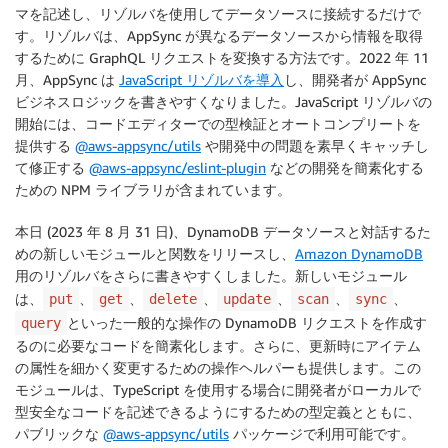
マを記述し、リゾルバを使用してデータソースに接続するだけで
す。リゾルバは、AppSync が異なるデータソースから情報を取得
するために GraphQL リクエストを変換する方法です。2022 年 11
月、AppSync は
JavaScript リゾルバを導入
し、開発者が AppSync
ビジネスロジックを書きやすくなりました。JavaScript リゾルバの
開始には、コードエディターでの型検証とオートコンプリートを
提供する
@aws-appsync/utils
や開発中の問題を素早くキャッチし
て修正する
@aws-appsync/eslint-plugin
などの開発を簡素化する
ための NPM ライブラリが含まれています。
本日 (2023 年 8 月 31 日)、DynamoDB データソースと対話するた
めの新しいモジュールと関数をリリースし、
Amazon DynamoDB
用のリゾルバをさらに書きやすくしました。新しいモジュール
は、
、
、
、
、
、
、
put
get
delete
update
scan
sync
といった一般的な操作の DynamoDB リクエストを作成す
query
るのに必要なコードを簡素化します。さらに、更新時にアイテム
の属性を細かく変更するための操作ヘルパーも提供します。この
モジュールは、TypeScript を使用する場合に開発者がローカルで
型安全なコードを記述できるようにするための型定義とともに、
パブリックな
@aws-appsync/utils
パッケージで利用可能です。