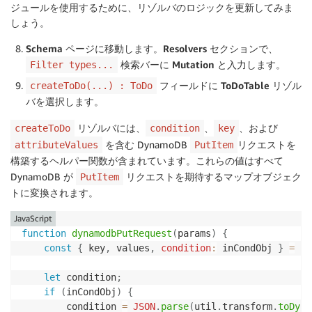
ジュールを使用するために、リゾルバのロジックを更新してみま
しょう。
Schema
ページに移動します。
Resolvers
セクションで、
検索バーに
Mutation
と入力します。
Filter types...
フィールドに
ToDoTable
リゾル
createToDo(...) : ToDo
バを選択します。
リゾルバには、
、
、および
createToDo
condition
key
を含む DynamoDB
リクエストを
attributeValues
PutItem
構築するヘルパー関数が含まれています。これらの値はすべて
DynamoDB が
リクエストを期待するマップオブジェク
PutItem
トに変換されます。
JavaScript
function
dynamodbPutRequest
(
params
)
{
const
{
 key
,
 values
,
condition
:
 inCondObj 
}
=
 pa
let
 condition
;
if
(
inCondObj
)
{
        condition 
=
JSON
.
parse
(
util
.
transform
.
toDyna