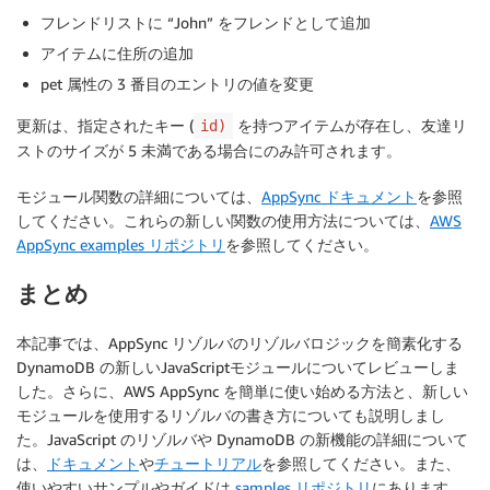
フレンドリストに “John” をフレンドとして追加
アイテムに住所の追加
pet 属性の 3 番目のエントリの値を変更
更新は、指定されたキー (
を持つアイテムが存在し、友達リ
id)
ストのサイズが 5 未満である場合にのみ許可されます。
モジュール関数の詳細については、
AppSync ドキュメント
を参照
してください。これらの新しい関数の使用方法については、
AWS
AppSync examples リポジトリ
を参照してください。
まとめ
本記事では、AppSync リゾルバのリゾルバロジックを簡素化する
DynamoDB の新しいJavaScriptモジュールについてレビューしま
した。さらに、AWS AppSync を簡単に使い始める方法と、新しい
モジュールを使用するリゾルバの書き方についても説明しまし
た。JavaScript のリゾルバや DynamoDB の新機能の詳細について
は、
ドキュメント
や
チュートリアル
を参照してください。また、
使いやすいサンプルやガイドは
samples リポジトリ
にあります。