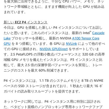
を最大限に活用できるように、十分な CPU パワー、メモリ、ネッ
トワーク帯域幅とともに、ますます機能が向上した GPU が組み込
まれています。
新しい EC2 P4 インスタンス
今日は、GPU を搭載した新しい P4 インスタンスについてお話し
®
たいと思います。これらのインスタンスは、最新の Intel
Cascade
Lake
プロセッサーを搭載し、最新の NVIDIA
A100 Tensor Core
GPU
を 8 つ搭載しています。各 GPU は
NVLink
によって他のすべ
ての GPU に接続され、
NVIDIA GPUDirect
をサポートしていま
す。2.5 PetaFLOPS の浮動小数点パフォーマンスと 320 GB の高帯
域幅 GPU メモリを備えたインスタンスは、P3 インスタンスと比
較して、最大 2.5 倍の深層学習パフォーマンスを実現し、トレー
ニングのコストを最大 60% 削減できます。
P4 インスタンスには、1.1 TB のシステムメモリと 8 TB の NVME
ベースの SSD ストレージが含まれており、1 秒あたり最大 16 ギ
ガバイトの読み取りスループットを提供できます。
ネットワークに関しては、P4 インスタンス用に特別に設計され
た、ペタビット規模のノンブロッキング専用ネットワークファブ