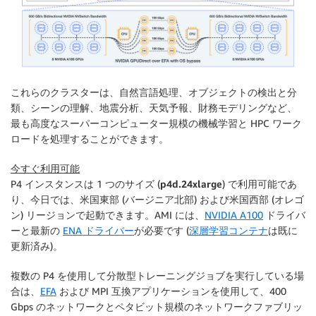
これらのクラスターは、自然言語処理、オブジェクトの検出と分
類、シーンの理解、地震分析、天気予報、財務モデリングなど、
最も高度なスーパーコンピューター規模の機械学習と HPC ワーク
ロードを処理することができます。
今すぐ利用可能
P4 インスタンスは 1 つのサイズ (
p4d.24xlarge
) で利用可能であ
り、今日では、
米国東部 (バージニア北部)
および
米国西部 (オレゴ
ン)
リージョンで起動できます。AMI には、
NVIDIA A100
ドライバ
ーと最新の
ENA ドライバー
が必要です (
深層学習コンテナ
は既に
更新済み)。
複数の P4 を使用して分散型トレーニングジョブを実行している場
合は、
EFA
および MPI 互換アプリケーションを使用して、400
Gbps のネットワークとペタビット規模のネットワークファブリッ