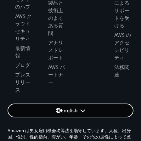
製品と
による
のハブ
技術上
サポー
AWS ク
のよく
トを受
ラウド
ある質
ける
セキュ
問
AWS の
リティ
アナリ
アクセ
最新情
ストレ
シビリ
報
ポート
ティ
ブログ
AWS パ
法務関
プレス
ートナ
連
リリー
ー
ス
English
Amazon は男女雇用機会均等法を順守しています。人種、出身
国、性別、性的指向、障がい、年齢、その他の属性によって差