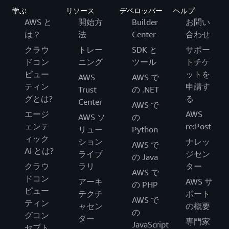
学ぶ
リソース
デベロッパー
ヘルプ
AWS と
開始方
Builder
お問い
は？
法
Center
合わせ
クラウ
トレー
SDK と
サポー
ドコン
ニング
ツール
トチケ
ピュー
ットを
AWS
AWS で
ティン
申請す
Trust
の .NET
グとは?
る
Center
AWS で
エージ
AWS
AWS ソ
の
ェンテ
re:Post
リュー
Python
ィック
ション
ナレッ
AWS で
AI とは?
ライブ
ジセン
の Java
クラウ
ラリ
ター
AWS で
ドコン
アーキ
AWS サ
の PHP
ピュー
テクチ
ポート
AWS で
ティン
ャセン
の概要
の
グコン
ター
専門家
JavaScript
セプト