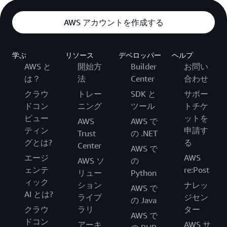
AWS アカウントを作成する
学ぶ
リソース
デベロッパー
ヘルプ
AWS と
開始方
Builder
お問い
は？
法
Center
合わせ
クラウ
トレー
SDK と
サポー
ドコン
ニング
ツール
トチケ
ピュー
ットを
AWS
AWS で
ティン
申請す
Trust
の .NET
グとは?
る
Center
AWS で
エージ
AWS
AWS ソ
の
ェンテ
re:Post
リュー
Python
ィック
ション
ナレッ
AWS で
AI とは?
ライブ
ジセン
の Java
クラウ
ラリ
ター
AWS で
ドコン
アーキ
AWS サ