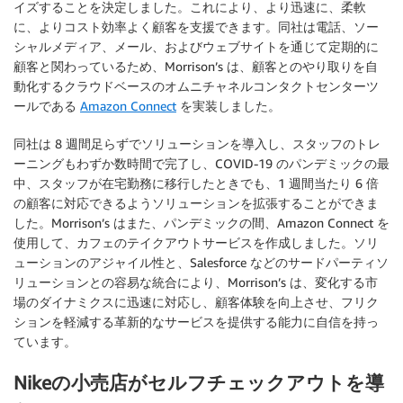
イズすることを決定しました。これにより、より迅速に、柔軟
に、よりコスト効率よく顧客を支援できます。同社は電話、ソー
シャルメディア、メール、およびウェブサイトを通じて定期的に
顧客と関わっているため、Morrison’s は、顧客とのやり取りを自
動化するクラウドベースのオムニチャネルコンタクトセンターツ
ールである
Amazon Connect
を実装しました。
同社は 8 週間足らずでソリューションを導入し、スタッフのトレ
ーニングもわずか数時間で完了し、COVID-19 のパンデミックの最
中、スタッフが在宅勤務に移行したときでも、1 週間当たり 6 倍
の顧客に対応できるようソリューションを拡張することができま
した。Morrison’s はまた、パンデミックの間、Amazon Connect を
使用して、カフェのテイクアウトサービスを作成しました。ソリ
ューションのアジャイル性と、Salesforce などのサードパーティソ
リューションとの容易な統合により、Morrison’s は、変化する市
場のダイナミクスに迅速に対応し、顧客体験を向上させ、フリク
ションを軽減する革新的なサービスを提供する能力に自信を持っ
ています。
Nikeの小売店がセルフチェックアウトを導