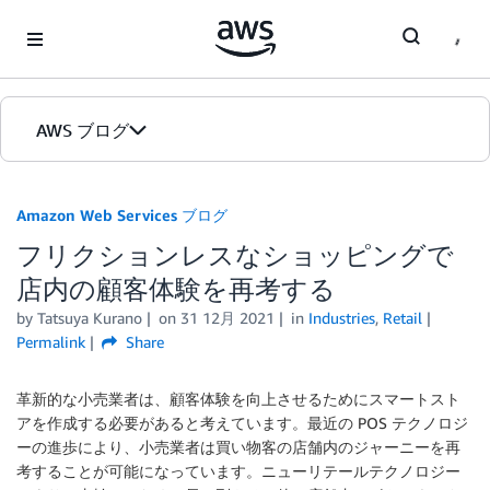
Skip to Main Content
AWS ブログ
ホーム
Amazon Web Services ブログ
フリクションレスなショッピングで
カテゴリ
店内の顧客体験を再考する
エディション
by
Tatsuya Kurano
on
31 12月 2021
in
Industries
,
Retail
Permalink
Share
革新的な小売業者は、顧客体験を向上させるためにスマートスト
アを作成する必要があると考えています。最近の POS テクノロジ
ーの進歩により、小売業者は買い物客の店舗内のジャーニーを再
考することが可能になっています。ニューリテールテクノロジー