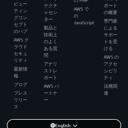
の PHP
ピュー
テクチ
ポート
AWS で
ティン
ャセン
の概要
の
グコン
ター
専門家
JavaScript
セプト
製品と
による
のハブ
技術上
サポー
AWS ク
のよく
トを受
ラウド
ある質
ける
セキュ
問
AWS の
リティ
アナリ
アクセ
最新情
ストレ
シビリ
報
ポート
ティ
ブログ
AWS パ
法務関
プレス
ートナ
連
リリー
ー
ス
English