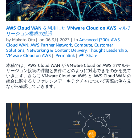
AWS Cloud WAN を利用した VMware Cloud on AWS マルチ
リージョン構成の拡張
by
Makoto Ota
on
06 3月 2023
in
Advanced (300)
,
AWS
Cloud WAN
,
AWS Partner Network
,
Compute
,
Customer
Solutions
,
Networking & Content Delivery
,
Thought Leadership
,
VMware Cloud on AWS
Permalink
Share
本稿では、AWS Cloud WAN が VMware Cloud on AWS のマルチ
リージョン接続の課題と要件にどのように対応できるのかを見て
いきます。さらに VMware Cloud on AWS と AWS Cloud WAN の
統合に関するリファレンスアーキテクチャについて実際の例を見
ながら確認していきます。