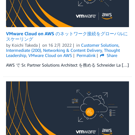
VMware Cloud on AWS のネットワーク接続をグローバルに
スケーリング
by
Koichi Takeda
on
16 2月 2022
in
Customer Solutions
,
Intermediate (200)
,
Networking & Content Delivery
,
Thought
Leadership
,
VMware Cloud on AWS
Permalink
Share
AWS で Sr. Partner Solutions Architect を務める Schneider La […]