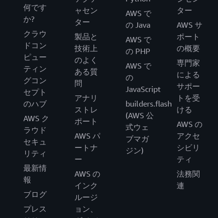
何です
ャセン
ター
AWS で
か?
ター
の Java
AWS サ
クラウ
製品と
ポート
AWS で
ドコン
技術上
の概要
の PHP
ピュー
のよく
専門家
AWS で
ティン
ある質
による
の
グコン
問
サポー
JavaScript
セプト
アナリ
トを受
のハブ
builders.flash
ストレ
ける
(AWS 公
AWS ク
ポート
AWS の
式ウェ
ラウド
AWS パ
アクセ
ブマガ
セキュ
ートナ
シビリ
ジン)
リティ
ー
ティ
最新情
AWS の
法務関
報
インク
連
ブログ
ルージ
プレス
ョン、