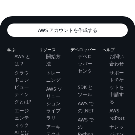
AWS アカウントを作成する
学ぶ
リソース
デベロッパー
ヘルプ
AWS と
開始方
デベロ
お問い
は？
法
ッパー
合わせ
センタ
クラウ
トレー
サポー
ー
ドコン
ニング
トチケ
ピュー
SDK と
ットを
AWS ソ
ティン
ツール
申請す
リュー
グとは?
る
ション
AWS で
エージ
ライブ
の .NET
AWS
ェンテ
ラリ
re:Post
AWS で
ィック
アーキ
の
ナレッ
AI とは
テクチ
Python
ジセン