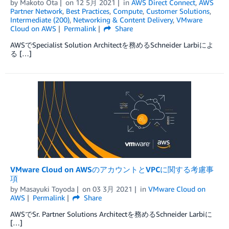
by
Makoto Ota
on
12 5月 2021
in
AWS Direct Connect
,
AWS
Partner Network
,
Best Practices
,
Compute
,
Customer Solutions
,
Intermediate (200)
,
Networking & Content Delivery
,
VMware
Cloud on AWS
Permalink
Share
AWSでSpecialist Solution Architectを務めるSchneider Larbiによ
る […]
VMware Cloud on AWSのアカウントとVPCに関する考慮事
項
by
Masayuki Toyoda
on
03 3月 2021
in
VMware Cloud on
AWS
Permalink
Share
AWSでSr. Partner Solutions Architectを務めるSchneider Larbiに
[…]