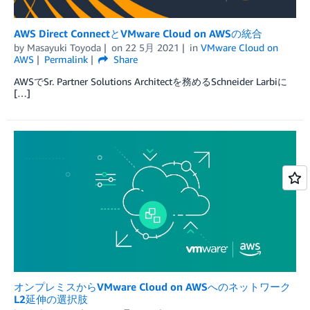
AWS Direct ConnectとVMware Cloud on AWSの統合
by
Masayuki Toyoda
on
22 5月 2021
in
VMware Cloud on
AWS
Permalink
Share
AWSでSr. Partner Solutions Architectを務めるSchneider Larbiに
[…]
オンプレミスからVMware Cloud on AWSへのネットワーク
L2延伸の選択肢