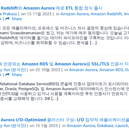
 Redshift와 Amazon Aurora 제로 ETL 통합 정식 출시
e Prakoso
on
13 11월 2023
in
Amazon Aurora
,
Amazon Redshift
,
An
k
Share
 모든 애플리케이션, 프로세스 및 비즈니스 의사 결정의 중심에 있습니다.”
ami Sivasubramanian은 썼고, 저는 여기에 매우 동의합니다. 오늘날 
n Redshift로 데이터를 옮기는 데이터 파이프라인을 구축하는 것입니다
감하며, 비즈니스를 최적화할 수 있습니다. 분석을 […]
에 만료되는 Amazon RDS 및 Amazon Aurora용 SSL/TLS 인증서
ny Yun (윤석찬)
on
25 10월 2023
in
Amazon Aurora
,
Amazon RDS
,
D
k
Share
Relational Database Service(RDS) 콘솔에 인증서 업데이트가 표시되더라도
rver, Oracle, PostgreSQL 및 Amazon Aurora의 데이터베이스 인
보안(TLS)을 사용하고 있거나 사용할 계획이라면 루트 인증서가 만료되기
인증서를 교체해야 합니다. DB […]
n Aurora I/O-Optimized 클러스터 구성- I/O 집약적 애플리케
ny Yun (윤석찬)
on
15 5월 2023
in
Amazon Aurora
,
Database
,
Launch