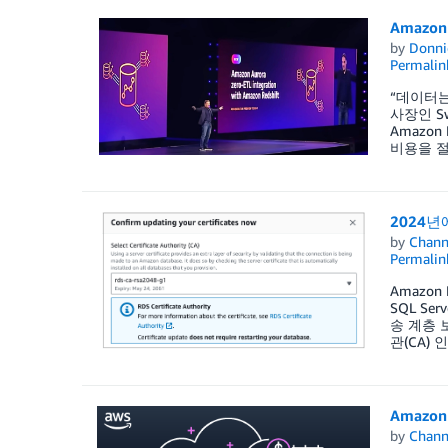
Amazon
by
Donni
Permalin
“데이터는
사장인 Sw
Amazo
비용을 절
2024년
by
Chan
Permalin
Amazon 
SQL Se
송 계층 
관(CA) 
Amazo
by
Chan