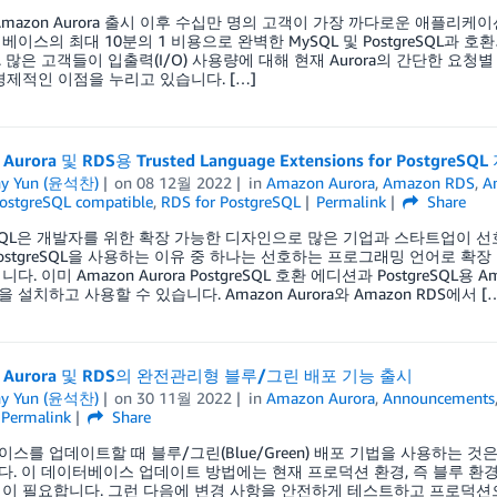
 Amazon Aurora 출시 이후 수십만 명의 고객이 가장 까다로운 애플리케이션
베이스의 최대 10분의 1 비용으로 완벽한 MySQL 및 PostgreSQL과
 많은 고객들이 입출력(I/O) 사용량에 대해 현재 Aurora의 간단한 요
경제적인 이점을 누리고 있습니다. […]
Aurora 및 RDS용 Trusted Language Extensions for PostgreSQ
ny Yun (윤석찬)
on
08 12월 2022
in
Amazon Aurora
,
Amazon RDS
,
A
ostgreSQL compatible
,
RDS for PostgreSQL
Permalink
Share
reSQL은 개발자를 위한 확장 가능한 디자인으로 많은 기업과 스타트업이
ostgreSQL을 사용하는 이유 중 하나는 선호하는 프로그래밍 언어로 
. 이미 Amazon Aurora PostgreSQL 호환 에디션과 PostgreSQL용 Amazon
설치하고 사용할 수 있습니다. Amazon Aurora와 Amazon RDS에서 […
n Aurora 및 RDS의 완전관리형 블루/그린 배포 기능 출시
ny Yun (윤석찬)
on
30 11월 2022
in
Amazon Aurora
,
Announcements
Permalink
Share
스를 업데이트할 때 블루/그린(Blue/Green) 배포 기법을 사용하는 
. 이 데이터베이스 업데이트 방법에는 현재 프로덕션 환경, 즉 블루 환경
이 필요합니다. 그런 다음에 변경 사항을 안전하게 테스트하고 프로덕션으