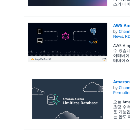
스의 메이
AWS Am
by
Chan
News
,
RD
AWS Am
수 있습니
이터베이스
터베이스 
Amazon 
by
Chan
Permalin
오늘 Ama
초당 수백
운 기능입
는 한도 