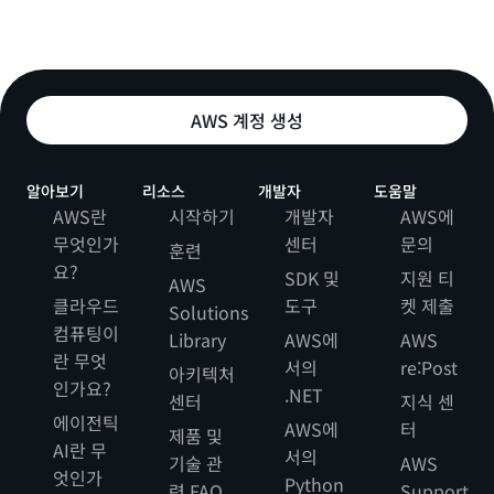
AWS 계정 생성
알아보기
리소스
개발자
도움말
AWS란
시작하기
개발자
AWS에
무엇인가
센터
문의
훈련
요?
SDK 및
지원 티
AWS
클라우드
도구
켓 제출
Solutions
컴퓨팅이
Library
AWS에
AWS
란 무엇
서의
re:Post
아키텍처
인가요?
.NET
센터
지식 센
에이전틱
AWS에
터
제품 및
AI란 무
서의
기술 관
AWS
엇인가
Python
련 FAQ
Support