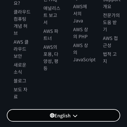
요?
AWS에
개요
애널리스
클라우드
서의
트 보고
전문가의
컴퓨팅
Java
서
도움 받
개념 허
AWS 상
기
AWS 파
브
의 PHP
트너
AWS 접
AWS 클
AWS 상
근성
AWS의
라우드
의
포용, 다
법적 고
보안
JavaScript
양성, 평
지
새로운
등
소식
블로그
보도 자
료
English