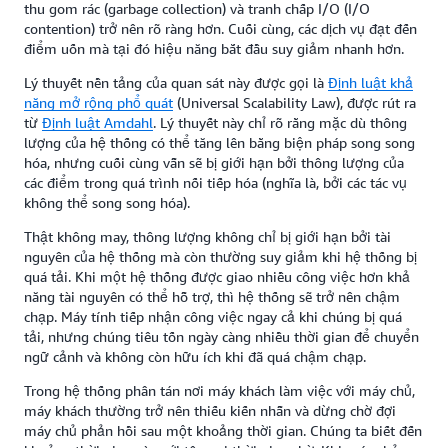
thu gom rác (garbage collection) và tranh chấp I/O (I/O
contention) trở nên rõ ràng hơn. Cuối cùng, các dịch vụ đạt đến
điểm uốn mà tại đó hiệu năng bắt đầu suy giảm nhanh hơn.
Lý thuyết nền tảng của quan sát này được gọi là
Định luật khả
năng mở rộng phổ quát
(Universal Scalability Law), được rút ra
từ
Định luật Amdahl
. Lý thuyết này chỉ rõ rằng mặc dù thông
lượng của hệ thống có thể tăng lên bằng biện pháp song song
hóa, nhưng cuối cùng vẫn sẽ bị giới hạn bởi thông lượng của
các điểm trong quá trình nối tiếp hóa (nghĩa là, bởi các tác vụ
không thể song song hóa).
Thật không may, thông lượng không chỉ bị giới hạn bởi tài
nguyên của hệ thống mà còn thường suy giảm khi hệ thống bị
quá tải. Khi một hệ thống được giao nhiều công việc hơn khả
năng tài nguyên có thể hỗ trợ, thì hệ thống sẽ trở nên chậm
chạp. Máy tính tiếp nhận công việc ngay cả khi chúng bị quá
tải, nhưng chúng tiêu tốn ngày càng nhiều thời gian để chuyển
ngữ cảnh và không còn hữu ích khi đã quá chậm chạp.
Trong hệ thống phân tán nơi máy khách làm việc với máy chủ,
máy khách thường trở nên thiếu kiến nhẫn và dừng chờ đợi
máy chủ phản hồi sau một khoảng thời gian. Chúng ta biết đến