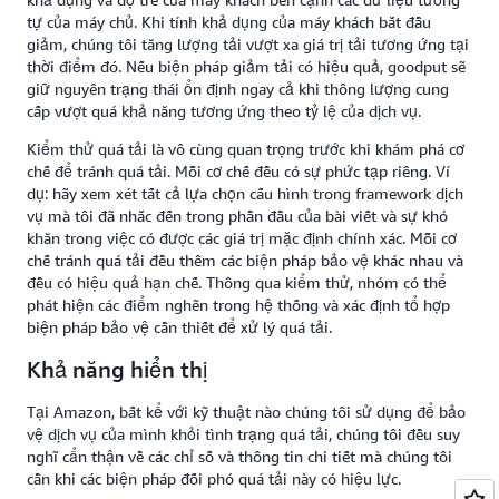
tự của máy chủ. Khi tính khả dụng của máy khách bắt đầu
giảm, chúng tôi tăng lượng tải vượt xa giá trị tải tương ứng tại
thời điểm đó. Nếu biện pháp giảm tải có hiệu quả, goodput sẽ
giữ nguyên trạng thái ổn định ngay cả khi thông lượng cung
cấp vượt quá khả năng tương ứng theo tỷ lệ của dịch vụ.
Kiểm thử quá tải là vô cùng quan trọng trước khi khám phá cơ
chế để tránh quá tải. Mỗi cơ chế đều có sự phức tạp riêng. Ví
dụ: hãy xem xét tất cả lựa chọn cấu hình trong framework dịch
vụ mà tôi đã nhắc đến trong phần đầu của bài viết và sự khó
khăn trong việc có được các giá trị mặc định chính xác. Mỗi cơ
chế tránh quá tải đều thêm các biện pháp bảo vệ khác nhau và
đều có hiệu quả hạn chế. Thông qua kiểm thử, nhóm có thể
phát hiện các điểm nghẽn trong hệ thống và xác định tổ hợp
biện pháp bảo vệ cần thiết để xử lý quá tải.
Khả năng hiển thị
Tại Amazon, bất kể với kỹ thuật nào chúng tôi sử dụng để bảo
vệ dịch vụ của mình khỏi tình trạng quá tải, chúng tôi đều suy
nghĩ cẩn thận về các chỉ số và thông tin chi tiết mà chúng tôi
cần khi các biện pháp đối phó quá tải này có hiệu lực.