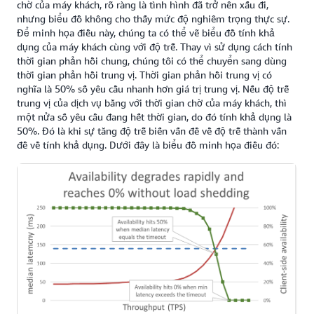
chờ của máy khách, rõ ràng là tình hình đã trở nên xấu đi,
nhưng biểu đồ không cho thấy mức độ nghiêm trọng thực sự.
Để minh họa điều này, chúng ta có thể vẽ biểu đồ tính khả
dụng của máy khách cùng với độ trễ. Thay vì sử dụng cách tính
thời gian phản hồi chung, chúng tôi có thể chuyển sang dùng
thời gian phản hồi trung vị. Thời gian phản hồi trung vị có
nghĩa là 50% số yêu cầu nhanh hơn giá trị trung vị. Nếu độ trễ
trung vị của dịch vụ bằng với thời gian chờ của máy khách, thì
một nửa số yêu cầu đang hết thời gian, do đó tính khả dụng là
50%. Đó là khi sự tăng độ trễ biến vấn đề về độ trễ thành vấn
đề về tính khả dụng. Dưới đây là biểu đồ minh họa điều đó: