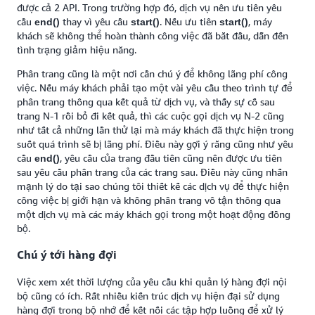
được cả 2 API. Trong trường hợp đó, dịch vụ nên ưu tiên yêu
cầu
thay vì yêu cầu
. Nếu ưu tiên
, máy
end()
start()
start()
khách sẽ không thể hoàn thành công việc đã bắt đầu, dẫn đến
tình trạng giảm hiệu năng.
Phân trang cũng là một nơi cần chú ý để không lãng phí công
việc. Nếu máy khách phải tạo một vài yêu cầu theo trình tự để
phân trang thông qua kết quả từ dịch vụ, và thấy sự cố sau
trang N-1 rồi bỏ đi kết quả, thì các cuộc gọi dịch vụ N-2 cũng
như tất cả những lần thử lại mà máy khách đã thực hiện trong
suốt quá trình sẽ bị lãng phí. Điều này gợi ý rằng cũng như yêu
cầu
, yêu cầu của trang đầu tiên cũng nên được ưu tiên
end()
sau yêu cầu phân trang của các trang sau. Điều này cũng nhấn
mạnh lý do tại sao chúng tôi thiết kế các dịch vụ để thực hiện
công việc bị giới hạn và không phân trang vô tận thông qua
một dịch vụ mà các máy khách gọi trong một hoạt động đồng
bộ.
Chú ý tới hàng đợi
Việc xem xét thời lượng của yêu cầu khi quản lý hàng đợi nội
bộ cũng có ích. Rất nhiều kiến trúc dịch vụ hiện đại sử dụng
hàng đợi trong bộ nhớ để kết nối các tập hợp luồng để xử lý