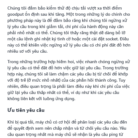
Chúng tôi đảm bảo kiểm thử độ chịu tải vượt xa thời điểm
goodput ổn định sau khi tăng. Một trong những lý do chính cho
phương pháp này là để đảm bảo rằng khi chúng tôi ngừng xử
lý yêu cầu trong khi giảm tải, chi phí của hành động này cần
phải nhỏ nhất có thể. Chúng tôi thấy rằng thật dễ dàng bỏ lỡ
một câu lệnh ghi nhật ký tình cờ hoặc một cài đặt socket. Điều
này có thể khiến việc ngừng xử lý yêu cầu có chi phí đắt đỏ hơn
nhiều sơ với yêu cầu.
Trong những trường hợp hiếm hoi, việc nhanh chóng ngừng xử
lý yêu cầu có thể đắt đỏ hơn việc giữ lại yêu cầu. Trong trường
hợp này, chúng tôi sẽ làm chậm các yêu cầu bị từ chối để khớp
với độ trễ (ở mức nhỏ nhất) của các phản hồi thành công. Tuy
nhiên, điều quan trọng là phải làm điều này khi chi phí của việc
giữ lại yêu cầu thấp nhất có thể, ví dụ như khi các yêu cầu
không liên kết với luồng ứng dụng.
Ưu tiên yêu cầu
Khi bị quá tải, máy chủ có cơ hội để phân loại các yêu cầu đến
để quyết định xem nên chấp nhận và từ chối yêu cầu nào. Yêu
cầu quan trọng nhất mà máy chủ sẽ nhận là yêu cầu ping từ