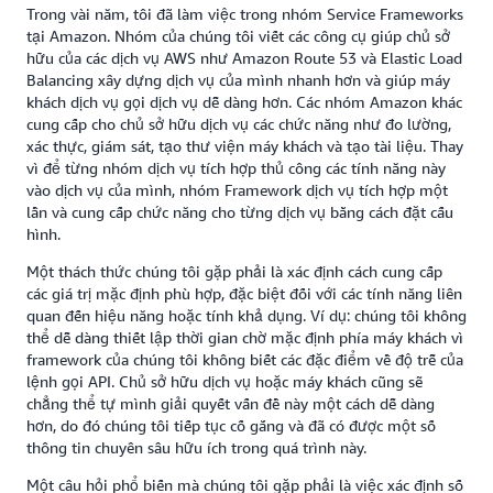
Trong vài năm, tôi đã làm việc trong nhóm Service Frameworks
tại Amazon. Nhóm của chúng tôi viết các công cụ giúp chủ sở
hữu của các dịch vụ AWS như Amazon Route 53 và Elastic Load
Balancing xây dựng dịch vụ của mình nhanh hơn và giúp máy
khách dịch vụ gọi dịch vụ dễ dàng hơn. Các nhóm Amazon khác
cung cấp cho chủ sở hữu dịch vụ các chức năng như đo lường,
xác thực, giám sát, tạo thư viện máy khách và tạo tài liệu. Thay
vì để từng nhóm dịch vụ tích hợp thủ công các tính năng này
vào dịch vụ của mình, nhóm Framework dịch vụ tích hợp một
lần và cung cấp chức năng cho từng dịch vụ bằng cách đặt cấu
hình.
Một thách thức chúng tôi gặp phải là xác định cách cung cấp
các giá trị mặc định phù hợp, đặc biệt đối với các tính năng liên
quan đến hiệu năng hoặc tính khả dụng. Ví dụ: chúng tôi không
thể dễ dàng thiết lập thời gian chờ mặc định phía máy khách vì
framework của chúng tôi không biết các đặc điểm về độ trễ của
lệnh gọi API. Chủ sở hữu dịch vụ hoặc máy khách cũng sẽ
chẳng thể tự mình giải quyết vấn đề này một cách dễ dàng
hơn, do đó chúng tôi tiếp tục cố gắng và đã có được một số
thông tin chuyên sâu hữu ích trong quá trình này.
Một câu hỏi phổ biến mà chúng tôi gặp phải là việc xác định số