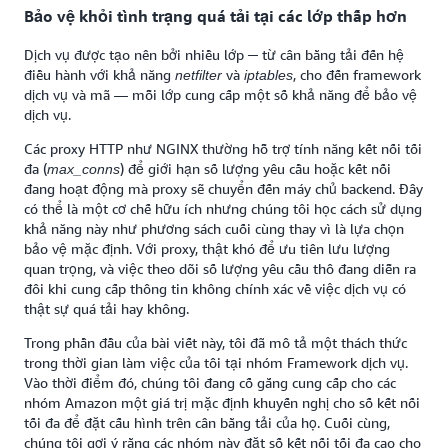
Bảo vệ khỏi tình trạng quá tải tại các lớp thấp hơn
Dịch vụ được tạo nên bởi nhiều lớp ─ từ cân bằng tải đến hệ
điều hành với khả năng
và
, cho đến framework
netfilter
iptables
dịch vụ và mã — mỗi lớp cung cấp một số khả năng để bảo vệ
dịch vụ.
Các proxy HTTP như NGINX thường hỗ trợ tính năng kết nối tối
đa (
) để giới hạn số lượng yêu cầu hoặc kết nối
max_conns
đang hoạt động mà proxy sẽ chuyển đến máy chủ backend. Đây
có thể là một cơ chế hữu ích nhưng chúng tôi học cách sử dụng
khả năng này như phương sách cuối cùng thay vì là lựa chọn
bảo vệ mặc định. Với proxy, thật khó để ưu tiên lưu lượng
quan trọng, và việc theo dõi số lượng yêu cầu thô đang diễn ra
đôi khi cung cấp thông tin không chính xác về việc dịch vụ có
thật sự quá tải hay không.
Trong phần đầu của bài viết này, tôi đã mô tả một thách thức
trong thời gian làm việc của tôi tại nhóm Framework dịch vụ.
Vào thời điểm đó, chúng tôi đang cố gắng cung cấp cho các
nhóm Amazon một giá trị mặc định khuyến nghị cho số kết nối
tối đa để đặt cấu hình trên cân bằng tải của họ. Cuối cùng,
chúng tôi gợi ý rằng các nhóm này đặt số kết nối tối đa cao cho