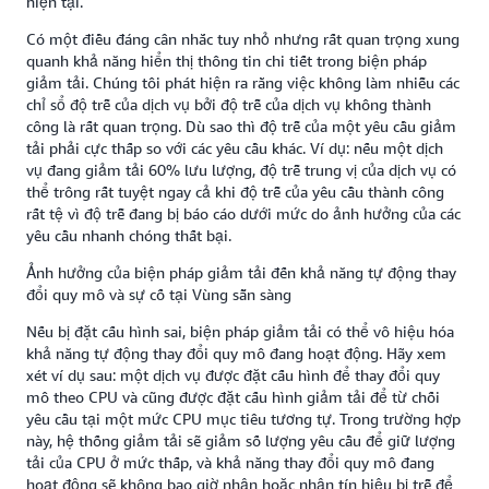
hiện tại.
Có một điều đáng cân nhắc tuy nhỏ nhưng rất quan trọng xung
quanh khả năng hiển thị thông tin chi tiết trong biện pháp
giảm tải. Chúng tôi phát hiện ra rằng việc không làm nhiễu các
chỉ sổ độ trễ của dịch vụ bởi độ trễ của dịch vụ không thành
công là rất quan trọng. Dù sao thì độ trễ của một yêu cầu giảm
tải phải cực thấp so với các yêu cầu khác. Ví dụ: nếu một dịch
vụ đang giảm tải 60% lưu lượng, độ trễ trung vị của dịch vụ có
thể trông rất tuyệt ngay cả khi độ trễ của yêu cầu thành công
rất tệ vì độ trễ đang bị báo cáo dưới mức do ảnh hưởng của các
yêu cầu nhanh chóng thất bại.
Ảnh hưởng của biện pháp giảm tải đến khả năng tự động thay
đổi quy mô và sự cố tại Vùng sẵn sàng
Nếu bị đặt cấu hình sai, biện pháp giảm tải có thể vô hiệu hóa
khả năng tự động thay đổi quy mô đang hoạt động. Hãy xem
xét ví dụ sau: một dịch vụ được đặt cấu hình để thay đổi quy
mô theo CPU và cũng được đặt cấu hình giảm tải để từ chối
yêu cầu tại một mức CPU mục tiêu tương tự. Trong trường hợp
này, hệ thống giảm tải sẽ giảm số lượng yêu cầu để giữ lượng
tải của CPU ở mức thấp, và khả năng thay đổi quy mô đang
hoạt động sẽ không bao giờ nhận hoặc nhận tín hiệu bị trễ để