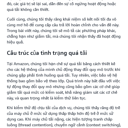
đó, các giá trị sẽ lại sai, dẫn đến sự cố ngừng hoạt động hoặc
quá tải không cần thiết.
Cuối cùng, chúng tôi thấy rằng khái niệm số kết nối tối đa vô
cùng mơ hồ để cung cấp câu trả lời hoàn chỉnh cho vấn đề này.
Trong bài viết này, chúng tôi sẽ mô tả các phương pháp khác,
chẳng hạn như giảm tải, mà chúng tôi nhận thấy đã hoạt động
hiệu quả.
Cấu trúc của tình trạng quá tải
Tại Amazon, chúng tôi hạn chế sự quá tải bằng cách thiết kế
cho các hệ thống của mình chủ động thay đổi quy mô trước khi
chúng gặp phải tình huống quá tải. Tuy nhiên, việc bảo vệ hệ
thống bao gồm bảo vệ theo lớp. Quá trình này bắt đầu với việc
tự động thay đổi quy mô nhưng cũng bảo gồm các cơ chế giúp
giảm tải quá mức có kiểm soát, khả năng giám sát các cơ chế
này, và quan trọng nhất là kiểm thử liên tục.
Khi kiểm thử độ chịu tải của dịch vụ, chúng tôi thấy rằng độ trễ
của máy chủ ở mức sử dụng thấp thấp hơn độ trễ ở mức sử
dụng cao. Khi máy chủ tải nặng, các hiện tượng tranh chấp
luồng (thread contention), chuyển ngữ cảnh (context switching),