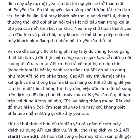
điều này xảy ra, một yêu cầu tốn tài nguyên sẽ trở thành rất
nhiều yêu cầu tốn tài nguyên, làm tăng khối lượng tải trên dịch
vụ lên nhiều lần. Khi máy khách hết thời gian và thử lại, chúng
thường thôi chờ đợi phản hồi trên kết nối đầu tiên trong khi lại
tạo yêu cầu mới trên kết nối khác. Nếu máy chủ hoàn thành yêu
cầu đầu tiên và phản hồi, máy khách có thể không tiếp nhận vì
máy khách hiện đang chờ phản hồi từ yêu cầu thử lại.
Vấn đề của công việc bị lãng phí này là lý do chúng tôi cố gắng
thiết kế dịch vụ để thực hiện
. Ở những nơi
công việc bị giới hạn
chúng tôi đưa ra một API có thể trả về một bộ dữ liệu lớn
(hoặc thực sự là bất kỳ danh sách nào), thì API đó sẽ có dạng
như một API hỗ trợ phân trang. Các API này trả về một phần
kết quả và mã thông báo mà khách hàng có thể sử dụng để yêu
cầu thêm dữ liệu. Chúng tôi thấy rằng việc ước tính tải bổ sung
trên dịch vụ dễ dàng hơn khi máy chủ xử lý yêu cầu có giới hạn
trên với dung lượng bộ nhớ, CPU và băng thông mạng. Rất khó
để thực hiên việc kiểm soát đầu vào khi máy chủ không biết
phải tiếp nhận những gì để xử lý yêu cầu.
Một cơ hội tinh vi hơn để ưu tiên yêu cầu nằm ở cách máy
khách sử dụng API của dịch vụ. Ví dụ: cho rằng dịch vụ có 2 API:
và
. Để hoàn tất công việc, máy khách cần phải gọi
start()
end()