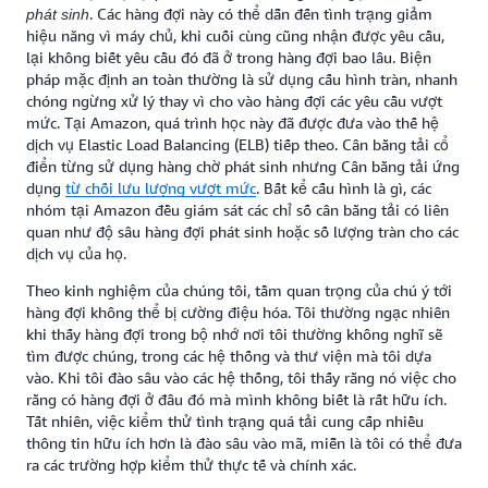
. Các hàng đợi này có thể dẫn đến tình trạng giảm
phát sinh
hiệu năng vì máy chủ, khi cuối cùng cũng nhận được yêu cầu,
lại không biết yêu cầu đó đã ở trong hàng đợi bao lâu. Biện
pháp mặc định an toàn thường là sử dụng cấu hình tràn, nhanh
chóng ngừng xử lý thay vì cho vào hàng đợi các yêu cầu vượt
mức. Tại Amazon, quá trình học này đã được đưa vào thế hệ
dịch vụ Elastic Load Balancing (ELB) tiếp theo. Cân bằng tải cổ
điển từng sử dụng hàng chờ phát sinh nhưng Cân bằng tải ứng
dụng
từ chối lưu lượng vượt mức
. Bất kể cấu hình là gì, các
nhóm tại Amazon đều giám sát các chỉ số cân bằng tải có liên
quan như độ sâu hàng đợi phát sinh hoặc số lượng tràn cho các
dịch vụ của họ.
Theo kinh nghiệm của chúng tôi, tầm quan trọng của chú ý tới
hàng đợi không thể bị cường điệu hóa. Tôi thường ngạc nhiên
khi thấy hàng đợi trong bộ nhớ nơi tôi thường không nghĩ sẽ
tìm được chúng, trong các hệ thống và thư viện mà tôi dựa
vào. Khi tôi đào sâu vào các hệ thống, tôi thấy rằng nó việc cho
rằng có hàng đợi ở đâu đó mà mình không biết là rất hữu ích.
Tất nhiên, việc kiểm thử tình trạng quá tải cung cấp nhiều
thông tin hữu ích hơn là đào sâu vào mã, miễn là tôi có thể đưa
ra các trường hợp kiểm thử thực tế và chính xác.