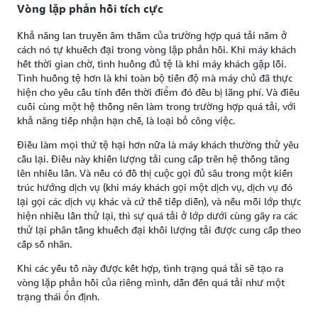
Vòng lặp phản hồi tích cực
Khả năng lan truyền âm thầm của trường hợp quá tải nằm ở
cách nó tự khuếch đại trong vòng lặp phản hồi. Khi máy khách
hết thời gian chờ, tình huống đủ tệ là khi máy khách gặp lỗi.
Tình huống tệ hơn là khi toàn bộ tiến độ mà máy chủ đã thực
hiện cho yêu cầu tính đến thời điểm đó đều bị lãng phí. Và điều
cuối cùng một hệ thống nên làm trong trường hợp quá tải, với
khả năng tiếp nhận hạn chế, là loại bỏ công việc.
Điều làm mọi thứ tệ hại hơn nữa là máy khách thường thử yêu
cầu lại. Điều này khiến lượng tải cung cấp trên hệ thống tăng
lên nhiều lần. Và nếu có đồ thị cuộc gọi đủ sâu trong một kiến
trúc hướng dịch vụ (khi máy khách gọi một dịch vụ, dịch vụ đó
lại gọi các dịch vụ khác và cứ thế tiếp diễn), và nếu mỗi lớp thực
hiện nhiều lần thử lại, thì sự quá tải ở lớp dưới cùng gây ra các
thử lại phân tầng khuếch đại khối lượng tải được cung cấp theo
cấp số nhân.
Khi các yếu tố này được kết hợp, tình trạng quá tải sẽ tạo ra
vòng lặp phản hồi của riêng mình, dẫn đến quá tải như một
trạng thái ổn định.