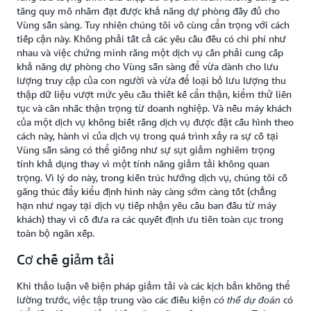
tăng quy mô nhằm đạt được khả năng dự phòng đầy đủ cho
Vùng sẵn sàng. Tuy nhiên chúng tôi vô cùng cẩn trọng với cách
tiếp cận này. Không phải tất cả các yêu cầu đều có chi phí như
nhau và việc chứng minh rằng một dịch vụ cần phải cung cấp
khả năng dự phòng cho Vùng sẵn sàng để vừa dành cho lưu
lượng truy cập của con người và vừa để loại bỏ lưu lượng thu
thập dữ liệu vượt mức yêu cầu thiết kế cẩn thận, kiểm thử liên
tục và cân nhắc thận trọng từ doanh nghiệp. Và nếu máy khách
của một dịch vụ không biết rằng dịch vụ được đặt cấu hình theo
cách này, hành vi của dịch vụ trong quá trình xảy ra sự cố tại
Vùng sẵn sàng có thể giống như sự sụt giảm nghiêm trọng
tính khả dụng thay vì một tính năng giảm tải không quan
trọng. Vì lý do này, trong kiến trúc hướng dịch vụ, chúng tôi cố
gắng thúc đẩy kiểu định hình này càng sớm càng tốt (chẳng
hạn như ngay tại dịch vụ tiếp nhận yêu cầu ban đầu từ máy
khách) thay vì cố đưa ra các quyết định ưu tiên toàn cục trong
toàn bộ ngăn xếp.
Cơ chế giảm tải
Khi thảo luận về biện pháp giảm tải và các kịch bản không thể
lường trước, việc tập trung vào các điều kiện
có
có thể dự đoán