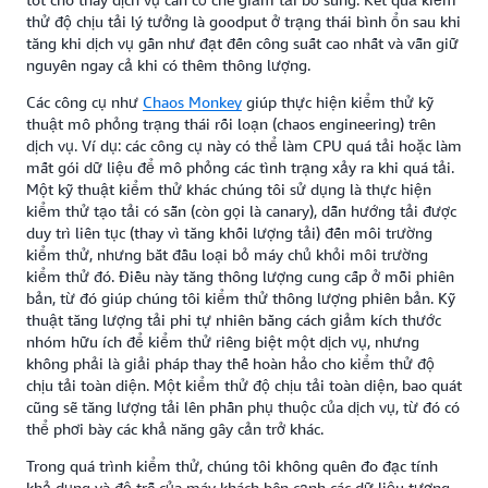
thử độ chịu tải lý tưởng là goodput ở trạng thái bình ổn sau khi
tăng khi dịch vụ gần như đạt đến công suất cao nhất và vẫn giữ
nguyên ngay cả khi có thêm thông lượng.
Các công cụ như
Chaos Monkey
giúp thực hiện kiểm thử kỹ
thuật mô phỏng trạng thái rối loạn (chaos engineering) trên
dịch vụ. Ví dụ: các công cụ này có thể làm CPU quá tải hoặc làm
mất gói dữ liệu để mô phỏng các tình trạng xảy ra khi quá tải.
Một kỹ thuật kiểm thử khác chúng tôi sử dụng là thực hiện
kiểm thử tạo tải có sẵn (còn gọi là canary), dẫn hướng tải được
duy trì liên tục (thay vì tăng khối lượng tải) đến môi trường
kiểm thử, nhưng bắt đầu loại bỏ máy chủ khỏi môi trường
kiểm thử đó. Điều này tăng thông lượng cung cấp ở mỗi phiên
bản, từ đó giúp chúng tôi kiểm thử thông lượng phiên bản. Kỹ
thuật tăng lượng tải phi tự nhiên bằng cách giảm kích thước
nhóm hữu ích để kiểm thử riêng biệt một dịch vụ, nhưng
không phải là giải pháp thay thế hoàn hảo cho kiểm thử độ
chịu tải toàn diện. Một kiểm thử độ chịu tải toàn diện, bao quát
cũng sẽ tăng lượng tải lên phần phụ thuộc của dịch vụ, từ đó có
thể phơi bày các khả năng gây cản trở khác.
Trong quá trình kiểm thử, chúng tôi không quên đo đạc tính
khả dụng và độ trễ của máy khách bên cạnh các dữ liệu tương