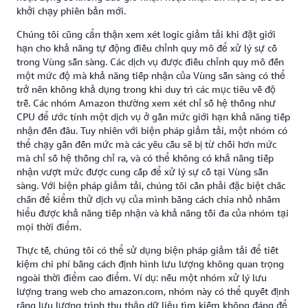
khởi chạy phiên bản mới.
Chúng tôi cũng cẩn thận xem xét logic giảm tải khi đặt giới
hạn cho khả năng tự động điều chỉnh quy mô để xử lý sự cố
trong Vùng sẵn sàng. Các dịch vụ được điều chỉnh quy mô đến
một mức độ mà khả năng tiếp nhận của Vùng sẵn sàng có thể
trở nên không khả dụng trong khi duy trì các mục tiêu về độ
trễ. Các nhóm Amazon thường xem xét chỉ số hệ thống như
CPU để ước tính một dịch vụ ở gần mức giới hạn khả năng tiếp
nhận đến đâu. Tuy nhiên với biện pháp giảm tải, một nhóm có
thể chạy gần đến mức mà các yêu cầu sẽ bị từ chối hơn mức
mà chỉ số hệ thống chỉ ra, và có thể không có khả năng tiếp
nhận vượt mức được cung cấp để xử lý sự cố tại Vùng sẵn
sàng. Với biện pháp giảm tải, chúng tôi cần phải đặc biệt chắc
chắn để kiểm thử dịch vụ của mình bằng cách chia nhỏ nhằm
hiểu được khả năng tiếp nhận và khả năng tối đa của nhóm tại
mọi thời điểm.
Thực tế, chúng tôi có thể sử dụng biện pháp giảm tải để tiết
kiệm chi phí bằng cách định hình lưu lượng không quan trọng
ngoài thời điểm cao điểm. Ví dụ: nếu một nhóm xử lý lưu
lượng trang web cho amazon.com, nhóm này có thể quyết định
rằng lưu lượng trình thu thập dữ liệu tìm kiếm không đáng để