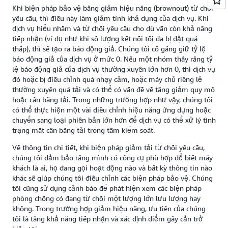
Khi biện pháp bảo vệ bằng giảm hiệu năng (brownout) từ chối
yêu cầu, thì điều này làm giảm tính khả dụng của dịch vụ. Khi
dịch vụ hiểu nhầm và từ chối yêu cầu cho dù vẫn còn khả năng
tiếp nhận (ví dụ như khi số lượng kết nối tối đa bị đặt quá
thấp), thì sẽ tạo ra báo động giả. Chúng tôi cố gắng giữ tỷ lệ
báo động giả của dịch vụ ở mức 0. Nếu một nhóm thấy rằng tỷ
lệ báo động giả của dịch vụ thường xuyên lớn hơn 0, thì dịch vụ
đó hoặc bị điều chỉnh quá nhạy cảm, hoặc máy chủ riêng lẻ
thường xuyên quá tải và có thể có vấn đề về tăng giảm quy mô
hoặc cân bằng tải. Trong những trường hợp như vậy, chúng tôi
có thể thực hiện một vài điều chỉnh hiệu năng ứng dụng hoặc
chuyển sang loại phiên bản lớn hơn để dịch vụ có thể xử lý tình
trạng mất cân bằng tải trong tầm kiểm soát.
Về thông tin chi tiết, khi biện pháp giảm tải từ chối yêu cầu,
chúng tôi đảm bảo rằng mình có công cụ phù hợp để biết máy
khách là ai, họ đang gọi hoạt động nào và bất kỳ thông tin nào
khác sẽ giúp chúng tôi điều chỉnh các biện pháp bảo vệ. Chúng
tôi cũng sử dụng cảnh báo để phát hiện xem các biện pháp
phòng chống có đang từ chối một lượng lớn lưu lượng hay
không. Trong trường hợp giảm hiệu năng, ưu tiên của chúng
tôi là tăng khả năng tiếp nhận và xác định điểm gây cản trở