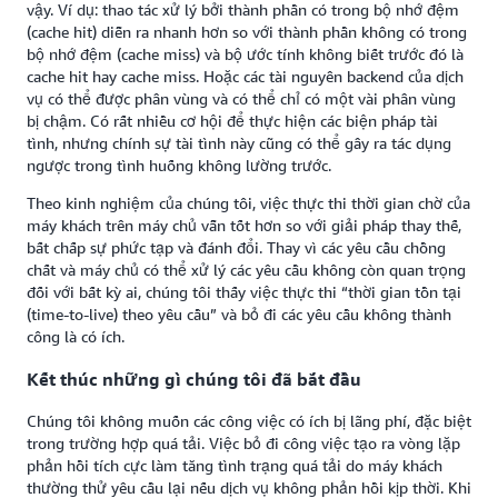
vậy. Ví dụ: thao tác xử lý bởi thành phần có trong bộ nhớ đệm
(cache hit) diễn ra nhanh hơn so với thành phần không có trong
bộ nhớ đệm (cache miss) và bộ ước tính không biết trước đó là
cache hit hay cache miss. Hoặc các tài nguyên backend của dịch
vụ có thể được phân vùng và có thể chỉ có một vài phân vùng
bị chậm. Có rất nhiều cơ hội để thực hiện các biện pháp tài
tình, nhưng chính sự tài tình này cũng có thể gây ra tác dụng
ngược trong tình huống không lường trước.
Theo kinh nghiệm của chúng tôi, việc thực thi thời gian chờ của
máy khách trên máy chủ vẫn tốt hơn so với giải pháp thay thế,
bất chấp sự phức tạp và đánh đổi. Thay vì các yêu cầu chồng
chất và máy chủ có thể xử lý các yêu cầu không còn quan trọng
đối với bất kỳ ai, chúng tôi thấy việc thực thi “thời gian tồn tại
(time-to-live) theo yêu cầu” và bỏ đi các yêu cầu không thành
công là có ích.
Kết thúc những gì chúng tôi đã bắt đầu
Chúng tôi không muốn các công việc có ích bị lãng phí, đặc biệt
trong trường hợp quá tải. Việc bỏ đi công việc tạo ra vòng lặp
phản hồi tích cực làm tăng tình trạng quá tải do máy khách
thường thử yêu cầu lại nếu dịch vụ không phản hồi kịp thời. Khi