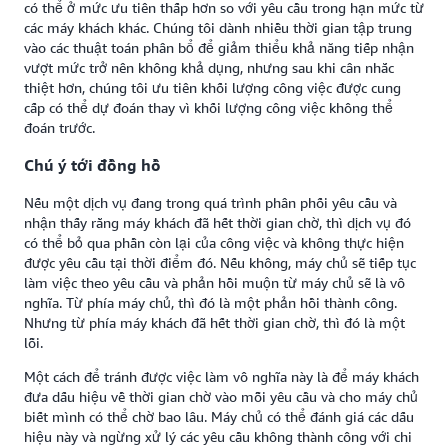
có thể ở mức ưu tiên thấp hơn so với yêu cầu trong hạn mức từ
các máy khách khác. Chúng tôi dành nhiều thời gian tập trung
vào các thuật toán phân bổ để giảm thiểu khả năng tiếp nhận
vượt mức trở nên không khả dụng, nhưng sau khi cân nhắc
thiệt hơn, chúng tôi ưu tiên khối lượng công việc được cung
cấp có thể dự đoán thay vì khối lượng công việc không thể
đoán trước.
Chú ý tới đồng hồ
Nếu một dịch vụ đang trong quá trình phân phối yêu cầu và
nhận thấy rằng máy khách đã hết thời gian chờ, thì dịch vụ đó
có thể bỏ qua phần còn lại của công việc và không thực hiện
được yêu cầu tại thời điểm đó. Nếu không, máy chủ sẽ tiếp tục
làm việc theo yêu cầu và phản hồi muộn từ máy chủ sẽ là vô
nghĩa. Từ phía máy chủ, thì đó là một phản hồi thành công.
Nhưng từ phía máy khách đã hết thời gian chờ, thì đó là một
lỗi.
Một cách để tránh được việc làm vô nghĩa này là để máy khách
đưa dấu hiệu về thời gian chờ vào mỗi yêu cầu và cho máy chủ
biết mình có thể chờ bao lâu. Máy chủ có thể đánh giá các dấu
hiệu này và ngừng xử lý các yêu cầu không thành công với chi