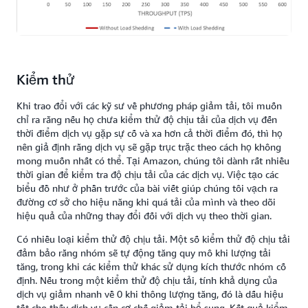
Kiểm thử
Khi trao đổi với các kỹ sư về phương pháp giảm tải, tôi muốn
chỉ ra rằng nếu họ chưa kiểm thử độ chịu tải của dịch vụ đến
thời điểm dịch vụ gặp sự cố và xa hơn cả thời điểm đó, thì họ
nên giả định rằng dịch vụ sẽ gặp trục trặc theo cách họ không
mong muốn nhất có thể. Tại Amazon, chúng tôi dành rất nhiều
thời gian để kiểm tra độ chịu tải của các dịch vụ. Việc tạo các
biểu đồ như ở phần trước của bài viết giúp chúng tôi vạch ra
đường cơ sở cho hiệu năng khi quá tải của mình và theo dõi
hiệu quả của những thay đổi đối với dịch vụ theo thời gian.
Có nhiều loại kiểm thử độ chịu tải. Một số kiểm thử độ chịu tải
đảm bảo rằng nhóm sẽ tự động tăng quy mô khi lượng tải
tăng, trong khi các kiểm thử khác sử dụng kích thước nhóm cố
định. Nếu trong một kiểm thử độ chịu tải, tính khả dụng của
dịch vụ giảm nhanh về 0 khi thông lượng tăng, đó là dấu hiệu
tốt cho thấy dịch vụ cần cơ chế giảm tải bổ sung. Kết quả kiểm