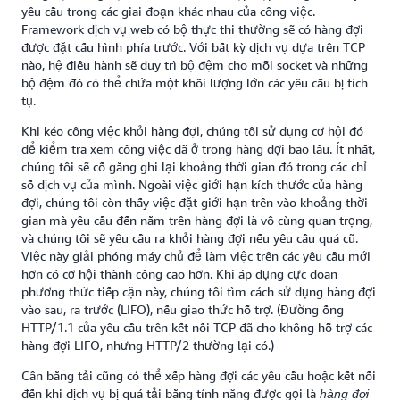
yêu cầu trong các giai đoạn khác nhau của công việc.
Framework dịch vụ web có bộ thực thi thường sẽ có hàng đợi
được đặt cấu hình phía trước. Với bất kỳ dịch vụ dựa trên TCP
nào, hệ điều hành sẽ duy trì bộ đệm cho mỗi socket và những
bộ đệm đó có thể chứa một khối lượng lớn các yêu cầu bị tích
tụ.
Khi kéo công việc khỏi hàng đợi, chúng tôi sử dụng cơ hội đó
để kiểm tra xem công việc đã ở trong hàng đợi bao lâu. Ít nhất,
chúng tôi sẽ cố gắng ghi lại khoảng thời gian đó trong các chỉ
số dịch vụ của mình. Ngoài việc giới hạn kích thước của hàng
đợi, chúng tôi còn thấy việc đặt giới hạn trên vào khoảng thời
gian mà yêu cầu đến nằm trên hàng đợi là vô cùng quan trọng,
và chúng tôi sẽ yêu cầu ra khỏi hàng đợi nếu yêu cầu quá cũ.
Việc này giải phóng máy chủ để làm việc trên các yêu cầu mới
hơn có cơ hội thành công cao hơn. Khi áp dụng cực đoan
phương thức tiếp cận này, chúng tôi tìm cách sử dụng hàng đợi
vào sau, ra trước (LIFO), nếu giao thức hỗ trợ. (Đường ống
HTTP/1.1 của yêu cầu trên kết nối TCP đã cho không hỗ trợ các
hàng đợi LIFO, nhưng HTTP/2 thường lại có.)
Cân bằng tải cũng có thể xếp hàng đợi các yêu cầu hoặc kết nối
đến khi dịch vụ bị quá tải bằng tính năng được gọi là
hàng đợi