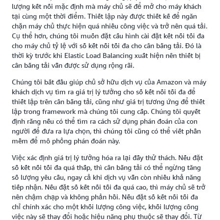
lượng kết nối mặc định mà máy chủ sẽ để mở cho máy khách
tại cùng một thời điểm. Thiết lập này được thiết kế để ngăn
chặn máy chủ thực hiện quá nhiều công việc và trở nên quá tải.
Cụ thể hơn, chúng tôi muốn đặt cấu hình cài đặt kết nối tối đa
cho máy chủ tỷ lệ với số kết nối tối đa cho cân bằng tải. Đó là
thời kỳ trước khi Elastic Load Balancing xuất hiện nên thiết bị
cân bằng tải vẫn được sử dụng rộng rãi.
Chúng tôi bắt đầu giúp chủ sở hữu dịch vụ của Amazon và máy
khách dịch vụ tìm ra giá trị lý tưởng cho số kết nối tối đa để
thiết lập trên cân bằng tải, cũng như giá trị tương ứng để thiết
lập trong framework mà chúng tôi cung cấp. Chúng tôi quyết
định rằng nếu có thể tìm ra cách sử dụng phán đoán của con
người để đưa ra lựa chọn, thì chúng tôi cũng có thể viết phần
mềm để mô phỏng phán đoán này.
Việc xác định giá trị lý tưởng hóa ra lại đầy thử thách. Nếu đặt
số kết nối tối đa quá thấp, thì cân bằng tải có thể ngừng tăng
số lượng yêu cầu, ngay cả khi dịch vụ vẫn còn nhiều khả năng
tiếp nhận. Nếu đặt số kết nối tối đa quá cao, thì máy chủ sẽ trở
nên chậm chạp và không phản hồi. Nếu đặt số kết nối tối đa
chỉ chính xác cho một khối lượng công việc, khối lượng công
việc này sẽ thay đổi hoặc hiệu năng phụ thuộc sẽ thay đổi. Từ