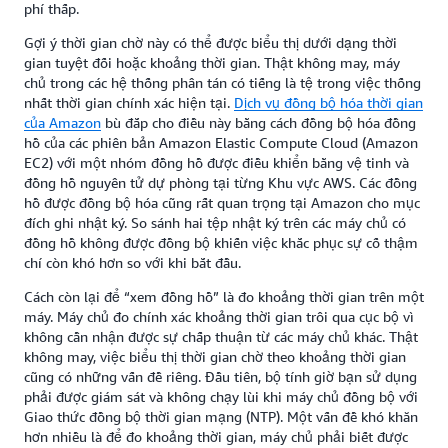
phí thấp.
Gợi ý thời gian chờ này có thể được biểu thị dưới dạng thời
gian tuyệt đối hoặc khoảng thời gian. Thật không may, máy
chủ trong các hệ thống phân tán có tiếng là tệ trong việc thống
nhất thời gian chính xác hiện tại.
Dịch vụ đồng bộ hóa thời gian
của Amazon
bù đắp cho điều này bằng cách đồng bộ hóa đồng
hồ của các phiên bản Amazon Elastic Compute Cloud (Amazon
EC2) với một nhóm đồng hồ được điều khiển bằng vệ tinh và
đồng hồ nguyên tử dự phòng tại từng Khu vực AWS. Các đồng
hồ được đồng bộ hóa cũng rất quan trọng tại Amazon cho mục
đích ghi nhật ký. So sánh hai tệp nhật ký trên các máy chủ có
đồng hồ không được đồng bộ khiến việc khắc phục sự cố thậm
chí còn khó hơn so với khi bắt đầu.
Cách còn lại để “xem đồng hồ” là đo khoảng thời gian trên một
máy. Máy chủ đo chính xác khoảng thời gian trôi qua cục bộ vì
không cần nhận được sự chấp thuận từ các máy chủ khác. Thật
không may, việc biểu thị thời gian chờ theo khoảng thời gian
cũng có những vấn đề riêng. Đầu tiên, bộ tính giờ bạn sử dụng
phải được giám sát và không chạy lùi khi máy chủ đồng bộ với
Giao thức đồng bộ thời gian mạng (NTP). Một vấn đề khó khăn
hơn nhiều là để đo khoảng thời gian, máy chủ phải biết được