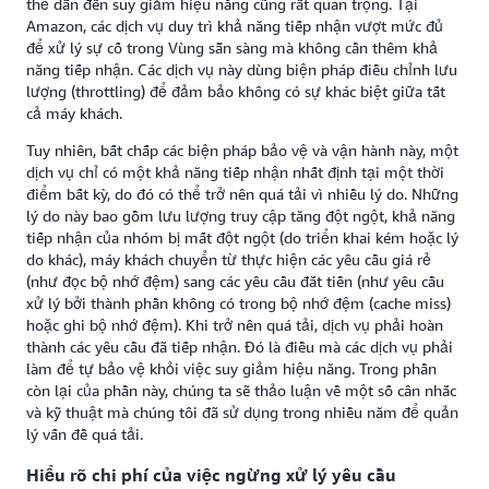
thể dẫn đến suy giảm hiệu năng cũng rất quan trọng. Tại
Amazon, các dịch vụ duy trì khả năng tiếp nhận vượt mức đủ
để xử lý sự cố trong Vùng sẵn sàng mà không cần thêm khả
năng tiếp nhận. Các dịch vụ này dùng biện pháp điều chỉnh lưu
lượng (throttling) để đảm bảo không có sự khác biệt giữa tất
cả máy khách.
Tuy nhiên, bất chấp các biện pháp bảo vệ và vận hành này, một
dịch vụ chỉ có một khả năng tiếp nhận nhất định tại một thời
điểm bất kỳ, do đó có thể trở nên quá tải vì nhiều lý do. Những
lý do này bao gồm lưu lượng truy cập tăng đột ngột, khả năng
tiếp nhận của nhóm bị mất đột ngột (do triển khai kém hoặc lý
do khác), máy khách chuyển từ thực hiện các yêu cầu giá rẻ
(như đọc bộ nhớ đệm) sang các yêu cầu đắt tiền (như yêu cầu
xử lý bởi thành phần không có trong bộ nhớ đệm (cache miss)
hoặc ghi bộ nhớ đệm). Khi trở nên quá tải, dịch vụ phải hoàn
thành các yêu cầu đã tiếp nhận. Đó là điều mà các dịch vụ phải
làm để tự bảo vệ khỏi việc suy giảm hiệu năng. Trong phần
còn lại của phần này, chúng ta sẽ thảo luận về một số cân nhắc
và kỹ thuật mà chúng tôi đã sử dụng trong nhiều năm để quản
lý vấn đề quá tải.
Hiểu rõ chi phí của việc ngừng xử lý yêu cầu