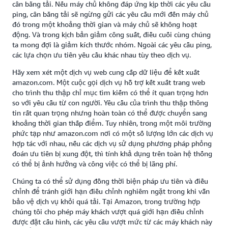
cân bằng tải. Nếu máy chủ không đáp ứng kịp thời các yêu cầu
ping, cân bằng tải sẽ ngừng gửi các yêu cầu mới đến máy chủ
đó trong một khoảng thời gian và máy chủ sẽ không hoạt
động. Và trong kịch bản giảm công suất, điều cuối cùng chúng
ta mong đợi là giảm kích thước nhóm. Ngoài các yêu cầu ping,
các lựa chọn ưu tiên yêu cầu khác nhau tùy theo dịch vụ.
Hãy xem xét một dịch vụ web cung cấp dữ liệu để kết xuất
amazon.com. Một cuộc gọi dịch vụ hỗ trợ kết xuất trang web
cho trình thu thập chỉ mục tìm kiếm có thể ít quan trọng hơn
so với yêu cầu từ con người. Yêu cầu của trình thu thập thông
tin rất quan trọng nhưng hoàn toàn có thể được chuyển sang
khoảng thời gian thấp điểm. Tuy nhiên, trong một môi trường
phức tạp như amazon.com nơi có một số lượng lớn các dịch vụ
hợp tác với nhau, nếu các dịch vụ sử dụng phương pháp phỏng
đoán ưu tiên bị xung đột, thì tính khả dụng trên toàn hệ thống
có thể bị ảnh hưởng và công việc có thể bị lãng phí.
Chúng ta có thể sử dụng đồng thời biện pháp ưu tiên và điều
chỉnh để tránh giới hạn điều chỉnh nghiêm ngặt trong khi vẫn
bảo vệ dịch vụ khỏi quá tải. Tại Amazon, trong trường hợp
chúng tôi cho phép máy khách vượt quá giới hạn điều chỉnh
được đặt cấu hình, các yêu cầu vượt mức từ các máy khách này