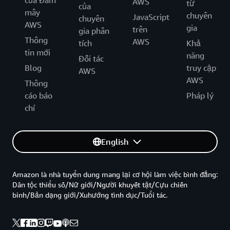
của Đám
AWS
từ
của
mây
chuyên
JavaScript
chuyên
AWS
gia
trên
gia phân
Thông
AWS
tích
Khả
tin mới
năng
Đối tác
Blog
truy cập
AWS
AWS
Thông
cáo báo
Pháp lý
chí
English
Amazon là nhà tuyển dung mang lại cơ hội làm việc bình đẳng:
Dân tộc thiểu số/Nữ giới/Người khuyết tật/Cựu chiến
binh/Bản dạng giới/Xuhướng tình dục/Tuổi tác.