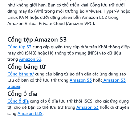
như không giới hạn. Bạn có thể triển khai Cổng lưu trữ dưới
dạng máy ảo (VM) trong môi trường ảo VMware, Hyper-V hoặc
Linux KVM hoặc dưới dạng phiên bản Amazon EC2 trong
Amazon Virtual Private Cloud (Amazon VPC).
Cổng tệp Amazon S3
Cổng tệp S3
cung cấp quyền truy cập dựa trên Khối thông điệp
máy chủ (SMB) hoặc Hệ thống tệp mạng (NFS) vào dữ liệu
trong
Amazon S3
.
Cổng băng từ
Cổng băng từ
cung cấp băng từ ảo dẫn đến các ứng dụng sao
lưu để bạn có thể lưu trữ trong
Amazon S3
hoặc
Amazon S3
Glacier
.
Cổng ổ đĩa
Cổng ổ đĩa
cung cấp ổ đĩa lưu trữ khối iSCSI cho các ứng dụng
tại chỗ để bạn có thể lưu trữ trong
Amazon S3
hoặc di chuyển
sang
Amazon EBS
.