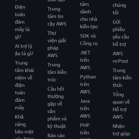
tâm
chúng
Điện
Trung
dành
tôi
toán
tâm tin
cho nhà
đám
Gửi
cậy AWS
kiến tạo
mây là
phiếu
Thư
SDK và
gì?
yêu cầu
viện giải
Công cụ
hỗ trợ
AI trợ lý
pháp
.NET
ảo là gì?
AWS
AWS
trên
re:Post
Trung
Trung
AWS
tâm khái
Trung
tâm kiến
Python
niệm về
tâm kiến
trúc
trên
điện
thức
Câu hỏi
AWS
toán
Tổng
thường
đám
Java
quan về
gặp về
mây
trên
Hỗ trợ
sản
AWS
Khả
AWS
phẩm và
năng
PHP
kỹ thuật
Nhận
bảo mật
trên
trợ giúp
Báo cáo