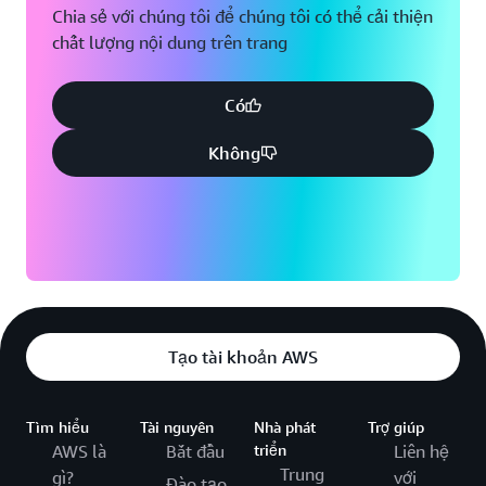
Chia sẻ với chúng tôi để chúng tôi có thể cải thiện
chất lượng nội dung trên trang
Có
Không
Tạo tài khoản AWS
Tìm hiểu
Tài nguyên
Nhà phát
Trợ giúp
AWS là
Bắt đầu
triển
Liên hệ
Trung
gì?
với
Đào tạo