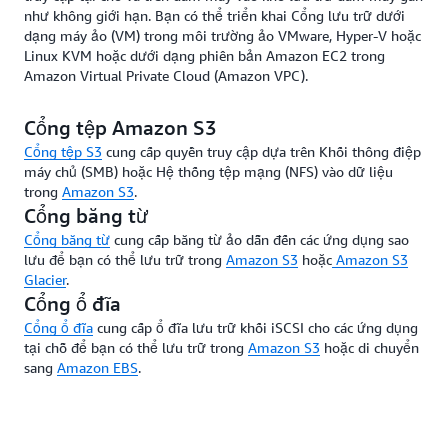
như không giới hạn. Bạn có thể triển khai Cổng lưu trữ dưới
dạng máy ảo (VM) trong môi trường ảo VMware, Hyper-V hoặc
Linux KVM hoặc dưới dạng phiên bản Amazon EC2 trong
Amazon Virtual Private Cloud (Amazon VPC).
Cổng tệp Amazon S3
Cổng tệp S3
cung cấp quyền truy cập dựa trên Khối thông điệp
máy chủ (SMB) hoặc Hệ thống tệp mạng (NFS) vào dữ liệu
trong
Amazon S3
.
Cổng băng từ
Cổng băng từ
cung cấp băng từ ảo dẫn đến các ứng dụng sao
lưu để bạn có thể lưu trữ trong
Amazon S3
hoặc
Amazon S3
Glacier
.
Cổng ổ đĩa
Cổng ổ đĩa
cung cấp ổ đĩa lưu trữ khối iSCSI cho các ứng dụng
tại chỗ để bạn có thể lưu trữ trong
Amazon S3
hoặc di chuyển
sang
Amazon EBS
.