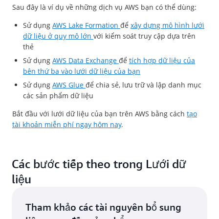
Sau đây là ví dụ về những dịch vụ AWS bạn có thể dùng:
Sử dụng
AWS Lake Formation
để
xây dựng mô hình lưới
dữ liệu ở quy mô lớn
với kiểm soát truy cập dựa trên
thẻ
Sử dụng
AWS Data Exchange
để
tích hợp dữ liệu của
bên thứ ba vào lưới dữ liệu của bạn
Sử dụng
AWS Glue
để chia sẻ, lưu trữ và lập danh mục
các sản phẩm dữ liệu
Bắt đầu với lưới dữ liệu của bạn trên AWS bằng cách
tạo
tài khoản miễn phí ngay hôm nay
.
Các bước tiếp theo trong Lưới dữ
liệu
Tham khảo các tài nguyên bổ sung