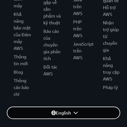
quan về
gặp về
mây
trên
Hỗ trợ
sản
AWS
Khả
AWS
phẩm và
năng
PHP
kỹ thuật
Nhận
bảo mật
trên
trợ giúp
Báo cáo
của Đám
AWS
từ
của
mây
chuyên
JavaScript
chuyên
AWS
gia
trên
gia phân
Thông
AWS
tích
Khả
tin mới
năng
Đối tác
Blog
truy cập
AWS
AWS
Thông
cáo báo
Pháp lý
chí
English