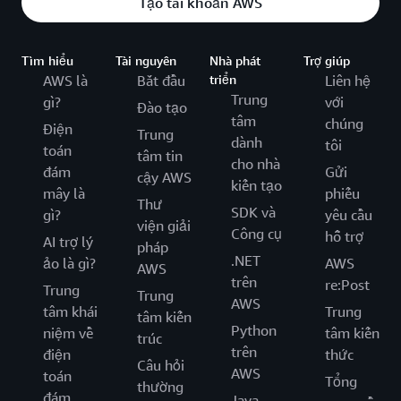
Tạo tài khoản AWS
Tìm hiểu
Tài nguyên
Nhà phát
Trợ giúp
AWS là
Bắt đầu
triển
Liên hệ
Trung
gì?
với
Đào tạo
tâm
chúng
Điện
Trung
dành
tôi
toán
tâm tin
cho nhà
đám
Gửi
cậy AWS
kiến tạo
mây là
phiếu
Thư
SDK và
gì?
yêu cầu
viện giải
Công cụ
hỗ trợ
AI trợ lý
pháp
.NET
ảo là gì?
AWS
AWS
trên
re:Post
Trung
Trung
AWS
tâm khái
Trung
tâm kiến
Python
niệm về
tâm kiến
trúc
trên
điện
thức
Câu hỏi
AWS
toán
Tổng
thường
đám
Java