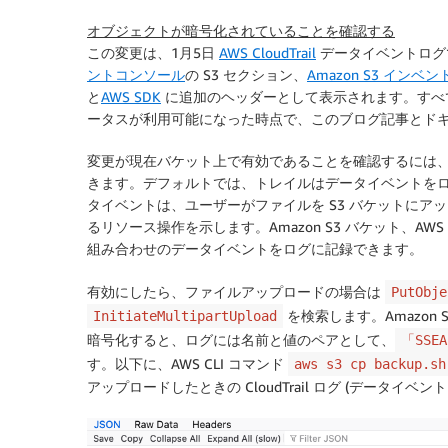
オブジェクトが暗号化されていることを確認する
この変更は、1月5日
AWS CloudTrail
データイベントログ
ントコンソール
の S3 セクション、
Amazon S3 インベン
と
AWS SDK
に追加のヘッダーとして表示されます。すべて
ータスが利用可能になった時点で、このブログ記事とド
変更が現在バケット上で有効であることを確認するには
きます。デフォルトでは、トレイルはデータイベントを
タイベントは、ユーザーがファイルを S3 バケットに
るリソース操作を示します。Amazon S3 バケット、AWS L
組み合わせのデータイベントをログに記録できます。
有効にしたら、ファイルアップロードの場合は
PutObje
を検索します。Amazon
InitiateMultipartUpload
暗号化すると、ログには名前と値のペアとして、
「SSEA
す。以下に、AWS CLI コマンド
aws s3 cp backup.sh
アップロードしたときの CloudTrail ログ (データ