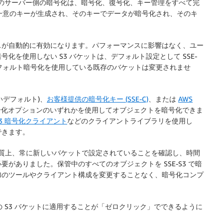
 S3 のサーバー側の暗号化は、暗号化、復号化、キー管理をすべて完
、一意のキーが生成され、そのキーでデータが暗号化され、そのキ
スが自動的に有効になります。パフォーマンスに影響はなく、ユー
を使用しない S3 バケットは、デフォルト設定として SSE-
のデフォルト暗号化を使用している既存のバケットは変更されませ
しいデフォルト)、
お客様提供の暗号化キー (SSE-C)
、または
AWS
暗号化オプションのいずれかを使用してオブジェクトを暗号化できま
 S3 暗号化クライアント
などのクライアントライブラリを使用し
できます。
の性質上、常に新しいバケットで設定されていることを確認し、時間
がありました。保管中のすべてのオブジェクトを SSE-S3 で暗
加のツールやクライアント構成を変更することなく、暗号化コンプ
 S3 バケットに適用することが「ゼロクリック」でできるように