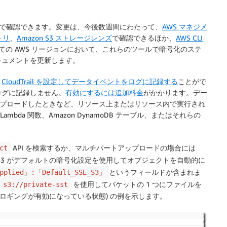
で確認できます。変更は、今後数週間にわたって、
AWS マネジメ
トリ
、
Amazon S3 ストレージレンズ
で確認できるほか、
AWS CLI
の AWS リージョンにおいて、これらのツールで暗号化のステ
キュメントを更新します。
、
CloudTrail を設定してデータイベントをログに記録する
ことがで
ログに記録しません。
有効にするには追加料金
がかかります。デー
アップロードしたときなど、リソース上またはリソース内で実行され
ambda 関数、Amazon DynamoDB テーブル、またはそれらの
API を検索するか、マルチパートアップロードの場合には
ct
 S3 がデフォルトの暗号化設定を使用してオブジェクトを自動的に
というフィールドが含まれま
pplied」:「Default_SSE_S3」
を使用してバケットの 1 つにファイルを
 s3://private-sst
イベントロギングが有効になっている状態) の例を示します。