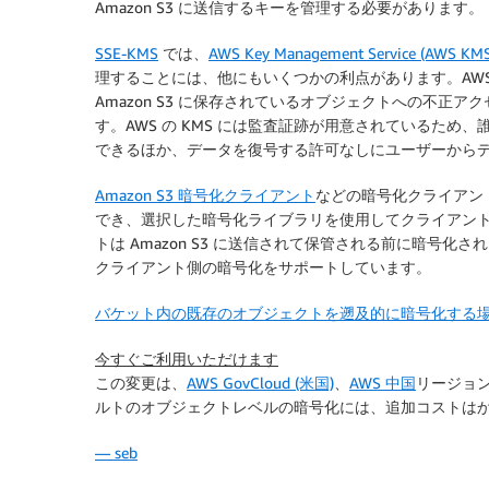
Amazon S3 に送信するキーを管理する必要があります。
SSE-KMS
では、
AWS Key Management Service (AWS KMS
理することには、他にもいくつかの利点があります。AWS
Amazon S3 に保存されているオブジェクトへの不
す。AWS の
KMS
には監査証跡が用意されているため、
できるほか、データを復号する許可なしにユーザーから
Amazon S3 暗号化クライアント
などの暗号化クライアン
でき、選択した暗号化ライブラリを使用してクライアン
トは Amazon S3 に送信されて保管される前に暗号化されます。
クライアント側の暗号化をサポートしています。
バケット内の既存のオブジェクトを遡及的に暗号化する
今すぐご利用いただけます
この変更は、
AWS GovCloud (米国)
、
AWS 中国
リージョ
ルトのオブジェクトレベルの暗号化には、追加コストは
— seb