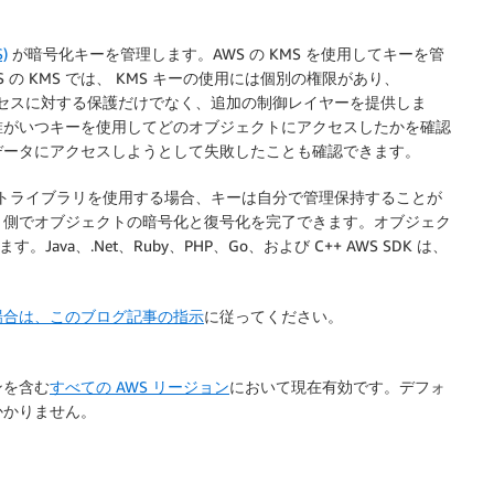
)
が暗号化キーを管理します。AWS の
KMS
を使用してキーを管
 の
KMS
では、
KMS
キーの使用には個別の権限があり、
正アクセスに対する保護だけでなく、追加の制御レイヤーを提供しま
誰がいつキーを使用してどのオブジェクトにアクセスしたかを確認
データにアクセスしようとして失敗したことも確認できます。
トライブラリを使用する場合、キーは自分で管理保持することが
ト側でオブジェクトの暗号化と復号化を完了できます。オブジェク
Java、.Net、Ruby、PHP、Go、および C++ AWS SDK は、
場合は、このブログ記事の指示
に従ってください。
ンを含む
すべての AWS リージョン
において現在有効です。デフォ
かかりません。