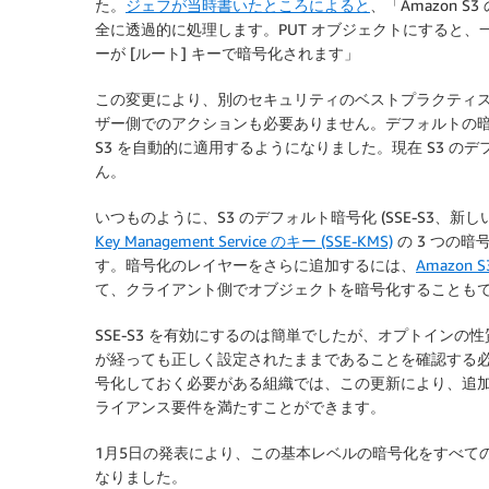
た。
ジェフが当時書いたところによると
、「Amazon
全に透過的に処理します。PUT オブジェクトにすると
ーが [ルート] キーで暗号化されます」
この変更により、別のセキュリティのベストプラクティ
ザー側でのアクションも必要ありません。デフォルトの暗号化
S3 を自動的に適用するようになりました。現在 S3 
ん。
いつものように、S3 のデフォルト暗号化 (SSE-S3、新
Key Management Service のキー (SSE-KMS)
の 3 つの
す。暗号化のレイヤーをさらに追加するには、
Amazon
て、クライアント側でオブジェクトを暗号化することも
SSE-S3 を有効にするのは簡単でしたが、オプトイン
が経っても正しく設定されたままであることを確認する必要
号化しておく必要がある組織では、この更新により、追
ライアンス要件を満たすことができます。
1月5日の発表により、この基本レベルの暗号化をすべての
なりました。