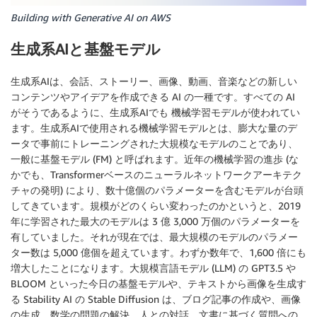
Building with Generative AI on AWS
生成系AIと基盤モデル
生成系AIは、会話、ストーリー、画像、動画、音楽などの新しい
コンテンツやアイデアを作成できる AI の一種です。すべての AI
がそうであるように、生成系AIでも 機械学習モデルが使われてい
ます。生成系AIで使用される機械学習モデルとは、膨大な量のデ
ータで事前にトレーニングされた大規模なモデルのことであり、
一般に基盤モデル (FM) と呼ばれます。近年の機械学習の進歩 (な
かでも、Transformerベースのニューラルネットワークアーキテク
チャの発明) により、数十億個のパラメーターを含むモデルが台頭
してきています。規模がどのくらい変わったのかというと、2019
年に学習された最大のモデルは 3 億 3,000 万個のパラメーターを
有していました。それが現在では、最大規模のモデルのパラメー
ター数は 5,000 億個を超えています。わずか数年で、1,600 倍にも
増大したことになります。大規模言語モデル (LLM) の GPT3.5 や
BLOOM といった今日の基盤モデルや、テキストから画像を生成す
る Stability AI の Stable Diffusion は、ブログ記事の作成や、画像
の生成、数学の問題の解決、人との対話、文書に基づく質問への