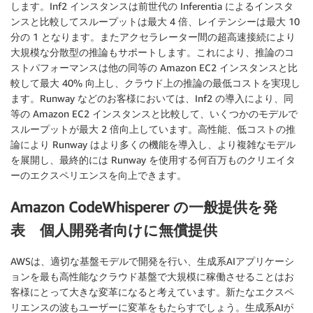
します。Inf2 インスタンスは前世代の Inferentia によるインスタ
ンスと比較してスループットは最大 4 倍、レイテンシーは最大 10
分の 1 となります。またアクセラレーター間の超高速接続により
大規模な分散型の推論もサポートします。これにより、推論のコ
ストパフォーマンスは他の同等の Amazon EC2 インスタンスと比
較して最大 40% 向上し、クラウド上の推論の最低コストを実現し
ます。Runway などのお客様においては、Inf2 の導入により、同
等の Amazon EC2 インスタンスと比較して、いくつかのモデルで
スループットが最大 2 倍向上しています。高性能、低コストの推
論により Runway はより多くの機能を導入し、より複雑なモデル
を展開し、最終的には Runway を使用する何百万ものクリエイタ
ーのエクスペリエンスを向上できます。
Amazon CodeWhisperer の一般提供を発
表 個人開発者向けに無償提供
AWSは、適切な基盤モデルで開発を行い、生成系AIアプリケーシ
ョンを最も高性能なクラウド基盤で大規模に稼働させることはお
客様にとって大きな変革になると考えています。新たなエクスペ
リエンスの波もユーザーに変革をもたらすでしょう。生成系AIが