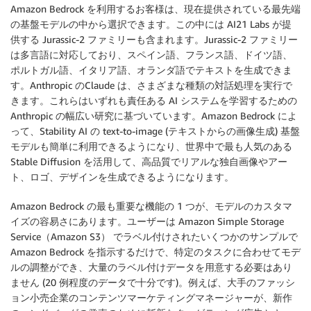
Amazon Bedrock を利用するお客様は、現在提供されている最先端
の基盤モデルの中から選択できます。この中には AI21 Labs が提
供する Jurassic-2 ファミリーも含まれます。Jurassic-2 ファミリー
は多言語に対応しており、スペイン語、フランス語、ドイツ語、
ポルトガル語、イタリア語、オランダ語でテキストを生成できま
す。Anthropic のClaude は、さまざまな種類の対話処理を実行で
きます。これらはいずれも責任ある AI システムを学習するための
Anthropic の幅広い研究に基づいています。Amazon Bedrock によ
って、Stability AI の text-to-image (テキストからの画像生成) 基盤
モデルも簡単に利用できるようになり、世界中で最も人気のある
Stable Diffusion を活用して、高品質でリアルな独自画像やアー
ト、ロゴ、デザインを生成できるようになります。
Amazon Bedrock の最も重要な機能の 1 つが、モデルのカスタマ
イズの容易さにあります。ユーザーは Amazon Simple Storage
Service（Amazon S3） でラベル付けされたいくつかのサンプルで
Amazon Bedrock を指示するだけで、特定のタスクに合わせてモデ
ルの調整ができ、大量のラベル付けデータを用意する必要はあり
ません (20 例程度のデータで十分です)。例えば、大手のファッシ
ョン小売企業のコンテンツマーケティングマネージャーが、新作