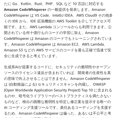
たに Go、Kotlin、Rust、PHP、SQL など 10 言語に対応する
Amazon CodeWhisperer の一般提供
を発表します。Amazon
CodeWhisperer は VS Code、IntelliJ IDEA、AWS Cloud9 その他多
くの IDE から、IDE 拡張機能の AWS Toolkit を介してアクセス可
能です。また、AWS Lambda コンソールからも利用できます。公
開されている何十億行ものコードの学習に加え、Amazon
CodeWhisperer は Amazon のコードでもトレーニングされていま
す。Amazon CodeWhisperer は Amazon EC2、AWS Lambda、
Amazon S3 などの AWS サービスのコードを最も正確で迅速で安
全に生成できると考えています。
生成系AIが提案するコードに、セキュリティの脆弱性やオープン
ソースのライセンス違反が含まれていれば、開発者の生産性を真
の意味で向上させることはできません。Amazon CodeWhisperer
は (自動推論による) セキュリティスキャンを内蔵し、OWASP
(Open Worldwide Application Security Project) Top 10 に含まれる
ものや、暗号化ライブラリーのベストプラクティスを満たさない
ものなど、検出の困難な脆弱性を特定し修正案を提示する唯一の
AI コーディング支援ツールです。責任あるコーディングを支援す
るため、Amazon CodeWhisperer は偏った、あるいは不公平と考