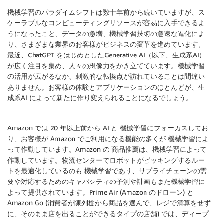
機械学習のパラダイムシフトは数十年前から続いていますが、ス
ケーラブルなコンピューティングリソースが容易に入手できるよ
うになったこと、データの急増、機械学習技術の急速な進化によ
り、さまざまな業界のお客様がビジネスの変革を進めています。
最近、ChatGPT をはじめとしたGenerative AI（以下、生成系AI）
が広く注目を集め、人々の想像力をかき立てています。機械学習
の活用が広がるなか、刺激的な転換点が訪れていることは間違い
ありません。お客様の体験とアプリケーションのほとんどが、生
成系AI によって新たに作り変えられることになるでしょう。
Amazon では 20 年以上前から AI と 機械学習にフォーカスしてお
り、お客様が Amazon でご利用になる機能の多くが 機械学習によ
って作動しています。Amazon の 商品推薦は、機械学習によって
作動しています。物流センターでロボットがピッキングするルー
トを最適化しているのも 機械学習であり、サプライチェーンの需
要や対応するためのキャパシティの予測や計画もまた機械学習に
よって提供されています。Prime Air (Amazon のドローン) と
Amazon Go (消費者が陳列棚から商品を選んで、レジで清算をせず
に、そのまま店を出ることができるタイプの店舗) では、ディープ