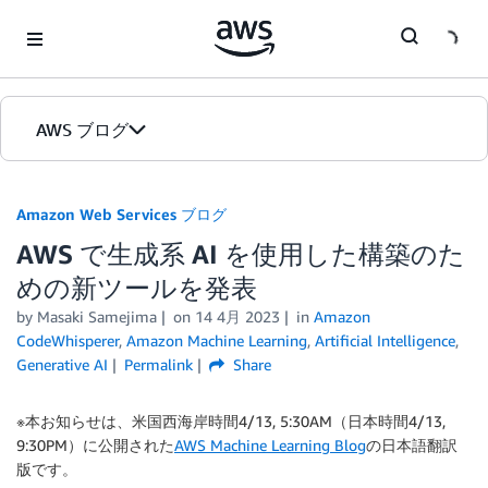
Skip to Main Content
AWS ブログ
ホーム
Amazon Web Services ブログ
AWS で生成系 AI を使用した構築のた
カテゴリ
めの新ツールを発表
エディション
by
Masaki Samejima
on
14 4月 2023
in
Amazon
CodeWhisperer
,
Amazon Machine Learning
,
Artificial Intelligence
,
Generative AI
Permalink
Share
※本お知らせは、米国西海岸時間4/13, 5:30AM（日本時間4/13,
9:30PM）に公開された
AWS Machine Learning Blog
の日本語翻訳
版です。