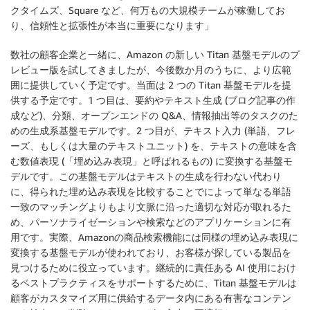
クタイムズ、Square など、何万もの大規模チームが稼働してお
り、信頼性と拡張性が本当に重要になります」
数社の顧客企業と一緒に、Amazon の新しい Titan 基盤モデルのプ
レビュー版を試してきましたが、今後数か月のうちに、より広範
囲に提供していく予定です。当面は 2 つの Titan 基盤モデルを提
供する予定です。1 つ目は、要約やテキスト生成 (ブログ記事の作
成など)、分類、オープンエンドの Q&A、情報抽出等のタスクのた
めの生成系基盤モデルです。2 つ目が、テキスト入力 (単語、フレ
ーズ、もしくは大量のテキストユニット) を、テキストの意味を含
む数値表現 (「埋め込み表現」と呼ばれるもの) に変換する基盤モ
デルです。この基盤モデルはテキストの生成を行わない代わり
に、得られた埋め込み表現を比較することでによって単なる単語
一致のマッチングよりもより文脈に沿った適切な対応が取れるた
め、パーソナライゼーションや検索などのアプリケーションに有
用です。実際、Amazonの商品検索機能には同様の埋め込み表現に
変換する基盤モデルが使われており、お客様が探している製品を
見つけるために役立っています。継続的に責任ある AI 使用におけ
るベストプラクティスをサポートするために、Titan 基盤モデルは
顧客がカスタマイズ用に供給するデータ内にある有害なコンテン