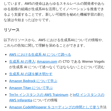
しています。AWSの使命はあらゆるスキルレベルの開発者やあら
ゆる規模の組織が生成系AIを活用してイノベーションを推進でき
るよう支援することです。新しい可能性を秘めた機械学習の新た
な波は今始まったばかりです。
リソース
以下のリソースから、AWS における生成系AIについての情報や、
これらの告知に関して理解を深めることができます。
AWS における生成系 AI について調べる
生成系 AI の導入
:
Amazon.com
の CTO である Werner Vogels
が生成系 AI について述べなくてはならないことについて読む
生成系 AI の謎を解き明かす
Amazon Bedrock について学ぶ
Amazon Titan について学ぶ
Trn1n インスタンスの AWS Traininum
と
Inf2 インスタンスの
AWS Inferentia
についての情報
Amazon CodeWhisperer をコーディングの仲間として使う
方法