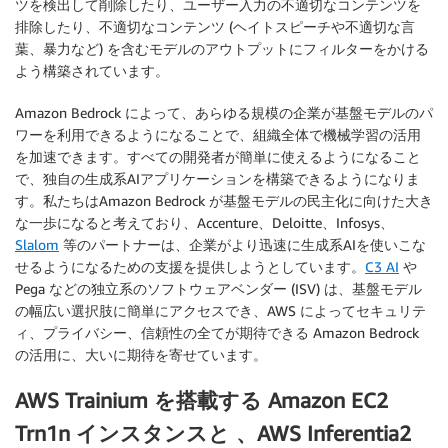
ツを検出して削除したり、ユーザー入力の不適切なコンテンツを
排除したり、不適切なコンテンツ (ヘイトスピーチや不適切な言
葉、暴力など) を含むモデルのアウトプットにフィルターをかける
よう構築されています。
Amazon Bedrock によって、あらゆる規模の企業が基盤モデルのパ
ワーを利用できるようになることで、組織全体で機械学習の活用
を加速できます。すべての開発者が簡単に使えるようになること
で、独自の生成系AIアプリケーションを構築できるようになりま
す。私たちはAmazon Bedrock が基盤モデルの民主化に向けた大き
な一歩になると考えており、Accenture、Deloitte、Infosys、
Slalom
等のパートナーは、企業がより迅速に生成系AIを使いこな
せるようになるための支援を提供しようとしています。
C3 AI
や
Pega などの独立系のソフトウェアベンダー (ISV) は、基盤モデル
の幅広い選択肢に簡単にアクセスでき、AWS によってセキュリテ
ィ、プライバシー、信頼性の全てが期待できる Amazon Bedrock
の活用に、大いに期待を寄せています。
AWS Trainium を搭載する Amazon EC2
Trn1n インスタンスと 、AWS Inferentia2