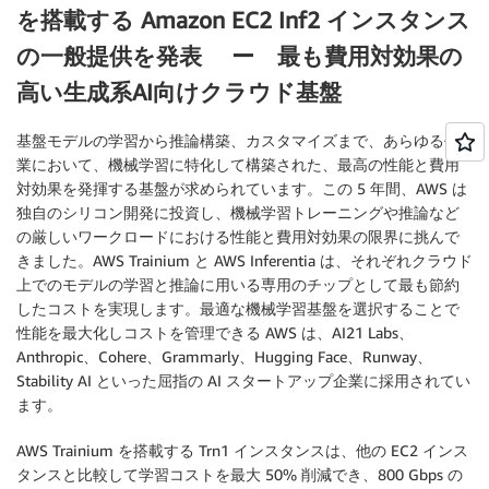
を搭載する Amazon EC2 Inf2 インスタンス
の一般提供を発表 ー 最も費用対効果の
高い生成系AI向けクラウド基盤
基盤モデルの学習から推論構築、カスタマイズまで、あらゆる作
業において、機械学習に特化して構築された、最高の性能と費用
対効果を発揮する基盤が求められています。この 5 年間、AWS は
独自のシリコン開発に投資し、機械学習トレーニングや推論など
の厳しいワークロードにおける性能と費用対効果の限界に挑んで
きました。AWS Trainium と AWS Inferentia は、それぞれクラウド
上でのモデルの学習と推論に用いる専用のチップとして最も節約
したコストを実現します。最適な機械学習基盤を選択することで
性能を最大化しコストを管理できる AWS は、AI21 Labs、
Anthropic、Cohere、Grammarly、Hugging Face、Runway、
Stability AI といった屈指の AI スタートアップ企業に採用されてい
ます。
AWS Trainium を搭載する Trn1 インスタンスは、他の EC2 インス
タンスと比較して学習コストを最大 50% 削減でき、800 Gbps の