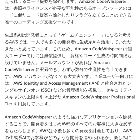
えられうるコード提案を除外します。Amazon CodeWhisperer
は、参照やライセンスが必要な可能性のあるオープンソースのコ
ードに似たコード提案を除外したりフラグを立てることのできる
唯一のコーディング支援ツールです。
生成系AIは開発者にとって「ゲームチェンジャー」になると考え
るAWSでは、一人でも多くの開発者に生成系AIを活用していただ
きたいと思っています。このため、Amazon CodeWhisperer は個
人ユーザー向けには無償提供し、資格やコード生成の時間制限も
設けていません。メールアカウントがあれば Amazon
CodeWhisperer に登録でき、わずか数分で生産性を向上できま
す。AWS アカウントがなくても大丈夫です。企業ユーザー向けに
は、AWS Identity and Access Management (IAM) と統合されたシ
ングルサインオン (SSO) などの管理機能を搭載し、セキュリティ
スキャンの上限を引き上げた Amazon CodeWhisperer Professional
Tier を用意しています。
Amazon CodeWhisperer のような強力なアプリケーションを開発
することで、開発者をはじめAWSのすべてのお客様に大きな変革
をもたらします。AWSは今後も多くの発表を計画しており、AWS
の生成系AIでお客様がどのような開発を進められるか、楽しみに