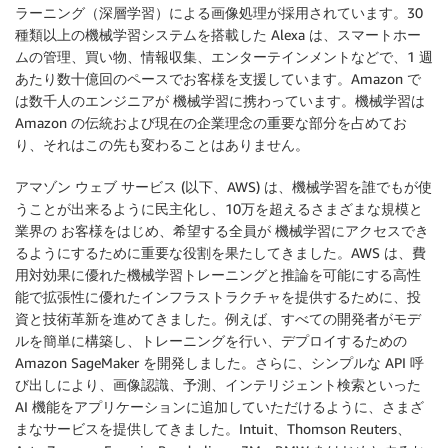
ラーニング（深層学習）による画像処理が採用されています。30
種類以上の機械学習システムを搭載した Alexa は、スマートホー
ムの管理、買い物、情報収集、エンターテインメントなどで、1 週
あたり数十億回のペースでお客様を支援しています。Amazon で
は数千人のエンジニアが 機械学習に携わっています。機械学習は
Amazon の伝統および現在の企業理念の重要な部分を占めてお
り、それはこの先も変わることはありません。
アマゾン ウェブ サービス (以下、AWS) は、機械学習を誰でもが使
うことが出来るように民主化し、10万を超えるさまざまな規模と
業界の お客様をはじめ、希望する全員が 機械学習にアクセスでき
るようにするために重要な役割を果たしてきました。AWS は、費
用対効果に優れた機械学習トレーニングと推論を可能にする高性
能で拡張性に優れたインフラストラクチャを提供するために、投
資と技術革新を進めてきました。例えば、すべての開発者がモデ
ルを簡単に構築し、トレーニングを行い、デプロイするための
Amazon SageMaker を開発しました。さらに、シンプルな API 呼
び出しにより、画像認識、予測、インテリジェント検索といった
AI 機能をアプリケーションに追加していただけるように、さまざ
まなサービスを提供してきました。Intuit、Thomson Reuters、