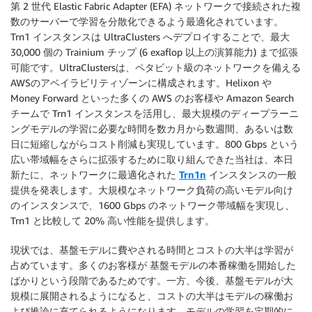
第 2 世代 Elastic Fabric Adapter (EFA) ネットワークで接続された複
数のサーバーで学習を分散化できるよう最適化されています。
Trn1 インスタンスは UltraClusters へデプロイすることで、最大
30,000 個の Trainium チップ (6 exaflop 以上の演算能力) まで拡張
可能です。UltraClustersは、ペタビット級のネットワークを備える
AWSのアベイラビリティゾーンに構成されます。Helixon や
Money Forward といった多くの AWS のお客様や Amazon Search
チームで Trn1 インスタンスを活用し、最大規模のディープラーニ
ングモデルの学習に必要な時間を数カ月から数週間、あるいは数
日に短縮しながらコスト削減も実現しています。800 Gbps という
広い帯域幅をさらに拡張するために取り組んできた当社は、
本日
新たに、ネットワークに最適化された
Trn1n
インスタンスの一般
提供
を発表します。大規模なネットワーク負荷の高いモデル向け
のインスタンスで、1600 Gbps のネットワーク帯域幅を実現し、
Trn1 と比較して 20% 高い性能を提供します。
現状では、基盤モデルに費やされる時間とコストの大半は学習が
占めています。多くのお客様が 基盤モデルの本番稼働を開始した
ばかりという段階であるためです。一方、今後、基盤モデルが大
規模に展開されるようになると、コストの大半はモデルの稼働お
よび推論に充てられるようになります。モデルの学習を定期的に