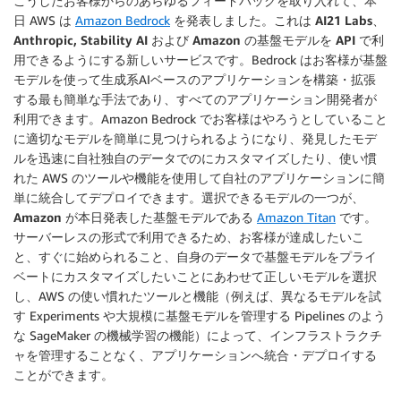
こうしたお客様からのあらゆるフィードバックを取り入れて、本
日 AWS は
Amazon Bedrock
を発表しました。これは
AI21 Labs、
Anthropic, Stability AI および Amazon の基盤モデルを API で利
用できるようにする新しいサービス
です。Bedrock はお客様が基盤
モデルを使って生成系AIベースのアプリケーションを構築・拡張
する最も簡単な手法であり、すべてのアプリケーション開発者が
利用できます。Amazon Bedrock でお客様はやろうとしていること
に適切なモデルを簡単に見つけられるようになり、発見したモデ
ルを迅速に自社独自のデータでのにカスタマイズしたり、使い慣
れた AWS のツールや機能を使用して自社のアプリケーションに簡
単に統合してデプロイできます。選択できるモデルの一つが、
Amazon が本日発表した基盤モデルである
Amazon Titan
です。
サーバーレスの形式で利用できるため、お客様が達成したいこ
と、すぐに始められること、自身のデータで基盤モデルをプライ
ベートにカスタマイズしたいことにあわせて正しいモデルを選択
し、AWS の使い慣れたツールと機能（例えば、異なるモデルを試
す Experiments や大規模に基盤モデルを管理する Pipelines のよう
な SageMaker の機械学習の機能）によって、インフラストラクチ
ャを管理することなく、アプリケーションへ統合・デプロイする
ことができます。