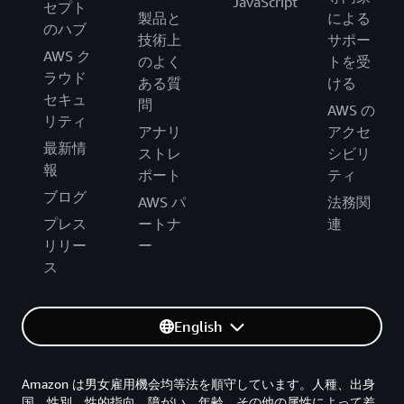
JavaScript
セプト
製品と
による
のハブ
技術上
サポー
AWS ク
のよく
トを受
ラウド
ある質
ける
セキュ
問
AWS の
リティ
アナリ
アクセ
最新情
ストレ
シビリ
報
ポート
ティ
ブログ
AWS パ
法務関
プレス
ートナ
連
リリー
ー
ス
English
Amazon は男女雇用機会均等法を順守しています。人種、出身
国、性別、性的指向、障がい、年齢、その他の属性によって差