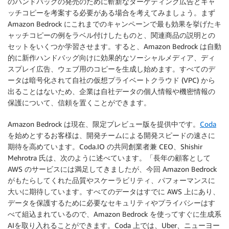
のハンドバッグの発売のために斬新なターゲティング広告とキャ
ッチコピーを考案する必要がある場合を考えてみましょう。まず
Amazon Bedrock にこれまでのキャンペーンで最も効果を挙げたキ
ャッチコピーの例をラベル付けしたものと、関連商品の説明との
セットをいくつか学習させます。すると、Amazon Bedrock は自動
的に新作ハンドバッグ向けに効果的なソーシャルメディア、ディ
スプレイ広告、ウェブ用のコピーを生成し始めます。すべてのデ
ータは暗号化されて自社の仮想プライベートクラウド (VPC) から
出ることはないため、企業は自社データの個人情報や機密情報の
保護について、信頼を置くことができます。
Amazon Bedrock は現在、限定プレビュー版を提供中です。
Coda
を始めとするお客様は、開発チームによる開発スピードの速さに
期待を高めています。Coda.IO の共同創業者兼 CEO、Shishir
Mehrotra 氏は、次のように述べています。「長年の顧客として
AWS のサービスには満足してきましたが、今回 Amazon Bedrock
がもたらしてくれた品質やスケーラビリティ、パフォーマンスに
大いに期待しています。すべてのデータはすでに AWS 上にあり、
データを保護するために必要なセキュリティやプライバシーはす
べて組込まれているので、Amazon Bedrock を使ってすぐに生成系
AIを取り入れることができます。Coda 上では、Uber、ニューヨー