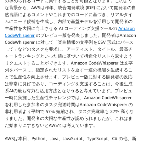
の求められるコードに集中することが可能となります。このよう
な背景から、AWSは昨年、統合開発環境 (IDE) において開発者の自
然言語によるコメントやこれまでのコードに基づき、リアルタイ
ムにコード候補を生成し、内部で基盤モデルを活用して開発者の
生産性を大幅に向上させる AI コーディング支援ツールの
Amazon
CodeWhisperer
のプレビュー版を発表しました。開発者はAmazon
CodeWhisperer に対して「楽曲情報の文字列をCSV 形式にパース
して」などのタスクを要求し、アーティスト、タイトル、最高チ
ャートランキングといった値に基づいて構造化リストを返すよう
リクエストすることができます。Amazon CodeWhisperer は文字
列をパースし、指定されたリストを返す一連の機能を生成するこ
とで生産性を向上させます。プレビュー版に対する開発者の反応
は非常に良好であり、コーディングを支援することは、今後生成
系AIの最も有力な活用方法となりうると考えています。プレビュ
ー時に実施した生産性チャレンジでは、Amazon CodeWhisperer
を利用した参加者のタスク完遂時間はAmazon CodeWhisperer の
非利用者より平均で 57% 短縮され、タスク完遂率も 27% 高くな
りました。開発者の大幅な生産性が認められましたが、これはま
だ始まりにすぎないとAWSでは考えています。
AWSは本日、Python、Java、JavaScript、TypeScript、C# の他、新