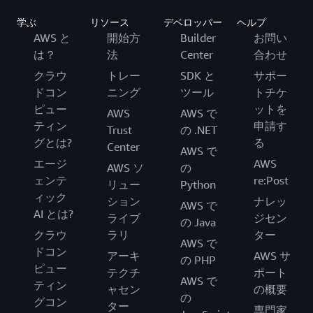
学ぶ
リソース
デベロッパー
ヘルプ
AWS と
開始方
Builder
お問い
は？
法
Center
合わせ
クラウ
トレー
SDK と
サポー
ドコン
ニング
ツール
トチケ
ピュー
ットを
AWS
AWS で
ティン
申請す
Trust
の .NET
グとは?
る
Center
AWS で
エージ
AWS
AWS ソ
の
ェンテ
re:Post
リュー
Python
ィック
ション
ナレッ
AWS で
AI とは?
ライブ
ジセン
の Java
クラウ
ラリ
ター
AWS で
ドコン
アーキ
AWS サ
の PHP
ピュー
テクチ
ポート
AWS で
ティン
ャセン
の概要
の
グコン
ター
専門家