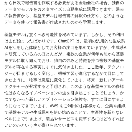
から日次で報告書を作成する必要がある金融会社の場合、独自の
データでモデルをカスタマイズし自動生成に活用できます。過去
の報告書から、基盤モデルは報告書の解釈の仕方や、どのような
データを使って報告書が作成されたのかを学習します。
基盤モデルは驚くべき可能性を秘めています。しかし、その利用
はまだ始まったばかりです。ChatGPT は、最初の汎用的な生成系
AIを活用した体験としてお客様の注目を集めていますが、生成系AI
を研究している方のほとんどが、複数の企業が何年も前から基盤
モデルに取り組んでおり、独自の強みと特徴を持つ複数の基盤モ
デルが存在する事実にすぐに気付きました。ここ数年、テクノロ
ジーが目まぐるしく変化し、機械学習が進化するなかで目にして
きたように、物事は急速に変化しています。将来、新しいアーキ
テクチャーが登場すると予想され、このような基盤モデルの多様
性はさらなるイノベーションの波を引き起こすことでしょう。か
つてなかった新しいアプリケーション体験を、すでに目にするよ
うになってきています。AWS をご利用のお客様から、企業や組織
で基盤モデルや生成系AIを使い始めることで、生産性を新たなレ
ベルにまで引き上げ、製品やサービスを変革するにはどうすれば
いいのかという声が寄せられています。