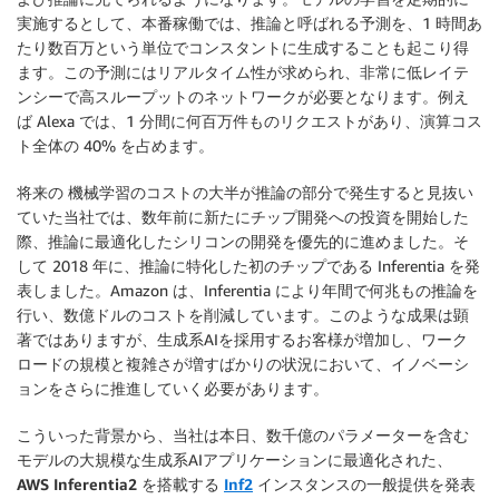
実施するとして、本番稼働では、推論と呼ばれる予測を、1 時間あ
たり数百万という単位でコンスタントに生成することも起こり得
ます。この予測にはリアルタイム性が求められ、非常に低レイテ
ンシーで高スループットのネットワークが必要となります。例え
ば Alexa では、1 分間に何百万件ものリクエストがあり、演算コス
ト全体の 40% を占めます。
将来の 機械学習のコストの大半が推論の部分で発生すると見抜い
ていた当社では、数年前に新たにチップ開発への投資を開始した
際、推論に最適化したシリコンの開発を優先的に進めました。そ
して 2018 年に、推論に特化した初のチップである Inferentia を発
表しました。Amazon は、Inferentia により年間で何兆もの推論を
行い、数億ドルのコストを削減しています。このような成果は顕
著ではありますが、生成系AIを採用するお客様が増加し、ワーク
ロードの規模と複雑さが増すばかりの状況において、イノベーシ
ョンをさらに推進していく必要があります。
こういった背景から、当社は本日、数千億のパラメーターを含む
モデルの大規模な生成系AIアプリケーションに最適化された、
AWS Inferentia2 を搭載する
Inf2
インスタンスの一般提供
を発表