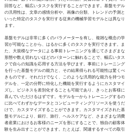
回答など、幅広いタスクを実行することができます。基盤モデル
の汎用性は、文章の感情分析や、画像の分類、トレンドの予測と
いった特定のタスクを実行する従来の機械学習モデルとは異なり
ます。
基盤モデルは非常に多くのパラメーターを有し、複雑な概念の学
習が可能なことから、はるかに多くのタスクを実行できます。ま
た、大規模なデータによる事前トレーニングを通じてさまざまな
形態や数え切れないほどのパターンに触れることで、幅広いタス
クで自らの知識を応用する方法を学びます。事前にトレーニング
を行った基盤モデルの能力と、その結果得られる可能性は驚くべ
きものです。それだけでなく、このような汎用的な能力を持つモ
デルを、一定の分野に特化した機能を実行するようにカスタマイ
ズし、ビジネスを差別化することも可能であり、きっとお客様に
喜んでいただけるはずです。モデルを一からトレーニングするの
に比べてわずかなデータとコンピューティングリソースを使うだ
けで、カスタマイズすることができます。カスタマイズされた基
盤モデルにより、銀行、旅行、ヘルスケアなど、さまざまな消費
者産業におけるお客様のニーズを形にすることで、独自の顧客体
験を生み出すことができます。たとえば、関連するすべての取引