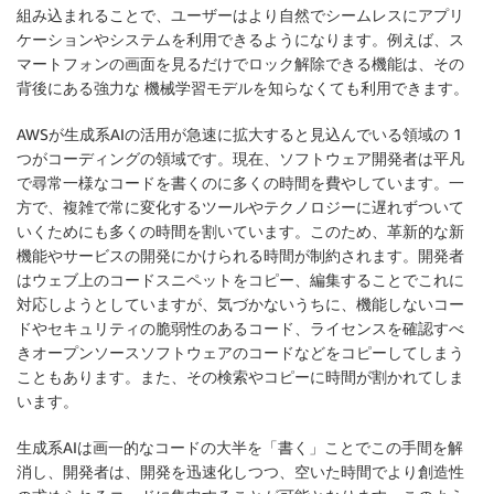
組み込まれることで、ユーザーはより自然でシームレスにアプリ
ケーションやシステムを利用できるようになります。例えば、ス
マートフォンの画面を見るだけでロック解除できる機能は、その
背後にある強力な 機械学習モデルを知らなくても利用できます。
AWSが生成系AIの活用が急速に拡大すると見込んでいる領域の 1
つがコーディングの領域です。現在、ソフトウェア開発者は平凡
で尋常一様なコードを書くのに多くの時間を費やしています。一
方で、複雑で常に変化するツールやテクノロジーに遅れずついて
いくためにも多くの時間を割いています。このため、革新的な新
機能やサービスの開発にかけられる時間が制約されます。開発者
はウェブ上のコードスニペットをコピー、編集することでこれに
対応しようとしていますが、気づかないうちに、機能しないコー
ドやセキュリティの脆弱性のあるコード、ライセンスを確認すべ
きオープンソースソフトウェアのコードなどをコピーしてしまう
こともあります。また、その検索やコピーに時間が割かれてしま
います。
生成系AIは画一的なコードの大半を「書く」ことでこの手間を解
消し、開発者は、開発を迅速化しつつ、空いた時間でより創造性