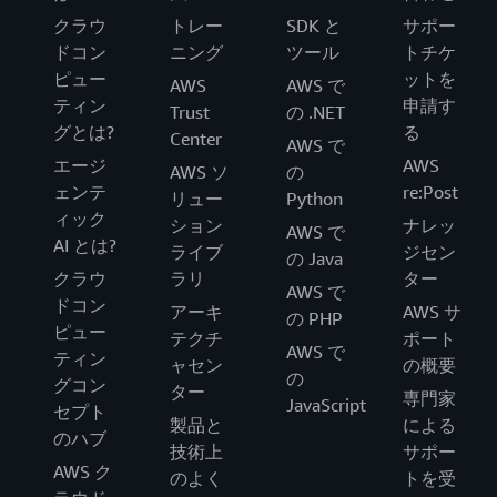
クラウ
トレー
SDK と
サポー
ドコン
ニング
ツール
トチケ
ピュー
ットを
AWS
AWS で
ティン
申請す
Trust
の .NET
グとは?
る
Center
AWS で
エージ
AWS
AWS ソ
の
ェンテ
re:Post
リュー
Python
ィック
ション
ナレッ
AWS で
AI とは?
ライブ
ジセン
の Java
クラウ
ラリ
ター
AWS で
ドコン
アーキ
AWS サ
の PHP
ピュー
テクチ
ポート
AWS で
ティン
ャセン
の概要
の
グコン
ター
専門家
JavaScript
セプト
製品と
による
のハブ
技術上
サポー
AWS ク
のよく
トを受