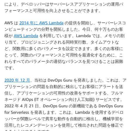
により、デベロッパーはサーバーレスアプリケーションの運用パ
フォーマンスと可用性を向上させることができます。
AWS は
2014 年に AWS Lambda
の提供を開始し、サーバーレスコ
ンピューティングの分野を開拓しました。今日、何十万ものお客
様が
AWS Lambda
を利用しています。Lambda では、メモリの割
り当て、プロビジョニングされる同時実行数、タイムアウトな
ど、関数用に多くのパラメータを設定できます。多くのお客様に
とって、関数のパフォーマンスと可用性を最適化するために、こ
れらすべてのパラメータの適切なバランスを見つけることは困難
です。
2020 年 12 月
、当社は DevOps Guru を発表しました。これは、ア
プリケーションの問題を自動的に検出してお客様にアラートを送
信し、アプリケーションの可用性の改善をサポートする、フルマ
ネージド AIOps (IT オペレーション向け人工知能) サービスです。
2022 年 4 月 21 日、DevOps Guru の新機能である DevOps Guru
for Serverless を発表します。これは、Lambda を使用するデベロ
ッパーが関数レベルで異常な動作を自動的に検出し、機械学習を
活用したレコメンデーションを使用して検出された問題を修正で