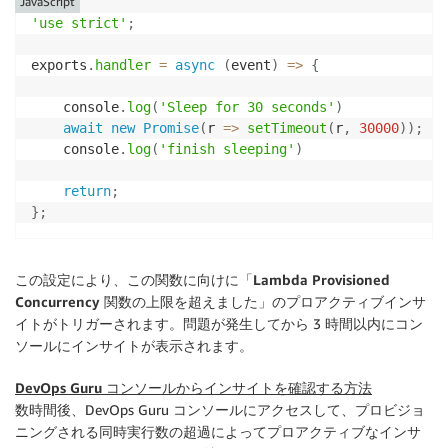
JavaScript
'use strict'
;
exports
.
handler
=
async
(
event
)
=>
{
    console
.
log
(
'Sleep for 30 seconds'
)
await
new
Promise
(
r
=>
setTimeout
(
r
,
30000
)
)
;
    console
.
log
(
'finish sleeping'
)
return
;
}
;
この設定により、この関数に向けに「
Lambda Provisioned
Concurrency 関数の上限を超えました
」のプロアクティブインサ
イトがトリガーされます。問題が発生してから 3 時間以内にコン
ソールにインサイトが表示されます。
DevOps Guru コンソールからインサイトを確認する方法
数時間後、DevOps Guru コンソールにアクセスして、プロビジョ
ニングされる同時実行数の超過によってプロアクティブなインサ