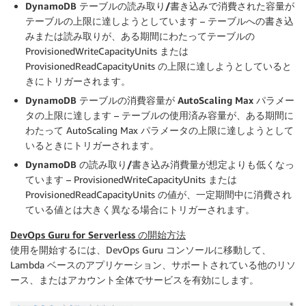
DynamoDB テーブルの読み取り/書き込みで消費された容量が
テーブルの上限に達しようとしています
– テーブルへの書き込
みまたは読み取りが、ある期間にわたってテーブルの
ProvisionedWriteCapacityUnits または
ProvisionedReadCapacityUnits の上限に達しようとしていると
きにトリガーされます。
DynamoDB テーブルの消費容量が AutoScaling Max パラメー
タの上限に達します
– テーブルの使用済み容量が、ある期間に
わたって AutoScaling Max パラメータの上限に達しようとして
いるときにトリガーされます。
DynamoDB の読み取り/書き込み消費量が想定よりも低くなっ
ています
– ProvisionedWriteCapacityUnits または
ProvisionedReadCapacityUnits の値が、一定期間中に消費され
ている値とは大きく異なる場合にトリガーされます。
DevOps Guru for Serverless の開始方法
使用を開始するには、DevOps Guru コンソールに移動して、
Lambda ベースのアプリケーション、サポートされている他のリソ
ース、またはアカウント全体でサービスを有効にします。