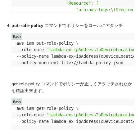
                    "Resource": [

                        "arn:aws:logs:\($region):\
                        "arn:aws:iot:\($region):\
                    ]

put-role-policy
コマンドでポリシーをロールにアタッチ
                },

                {

Bash
                    "Effect": "Allow",

aws iam put-role-policy 
\
                    "Action": [

--role-name 
"lambda-ex-ipAddressToDeviceLocationS
                        "logs:CreateLogStream",

--policy-name lambda-ex-ipAddressToDeviceLocation
                        "logs:PutLogEvents"

                    ],

                    "Resource": "arn:aws:logs:\($
                }

get-role-policy コマンドでポリシーが正しくアタッチされたか
            ]

を確認出来ます。
        }'
)
>
Bash
aws iam get-role-policy 
\
--role-name 
"lambda-ex-ipAddressToDeviceLocationS
--policy-name lambda-ex-ipAddressToDeviceLocation