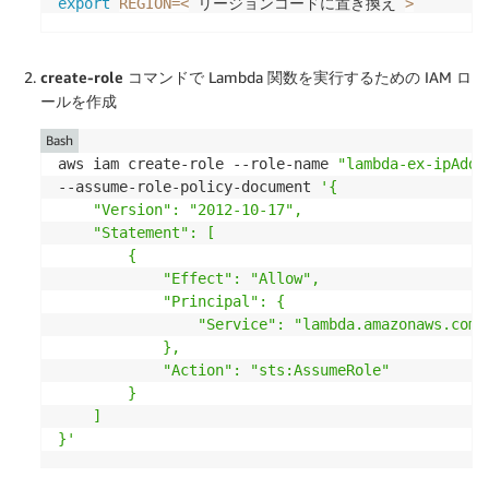
リージョンコードに置き換え
export
REGION
=
<
>
create-role
コマンドで Lambda 関数を実行するための IAM ロ
ールを作成
Bash
aws iam create-role --role-name 
"lambda-ex-ipAddr
--assume-role-policy-document 
'{

    "Version": "2012-10-17",

    "Statement": [

        {

            "Effect": "Allow",

            "Principal": {

                "Service": "lambda.amazonaws.com"

            },

            "Action": "sts:AssumeRole"

        }

    ]

}'