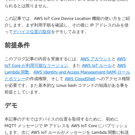
られるとは限りません。
この記事では、AWS IoT Core Device Location 機能の使い方をご紹
介します。まず利用手順を確認し、その後に IP アドレスのみを使
って
デバイス位置の取得
をデモしてみます。
前提条件
このブログ記事の内容を実施するには、
AWS アカウント
と
AWS
IoT Core が利用可能なリージョン
、また
AWS IoT ルール
と
AWS
Lambda 関数
、
AWS Identity and Access Management (IAM) ロール
とポリシー
の作成権限、そして
AWS CloudShell
へのアクセス権限
が必要です。また基本的な Linux bash コマンドの知識がある事を
前提としています。
デモ
本記事のデモではデバイスの位置を取得するために、初めに
MQTT メッセージで IP アドレスを AWS IoT Core にパブリッシュ
します。次に AWS IoT ルールがメッセージを Lambda 関数に転送