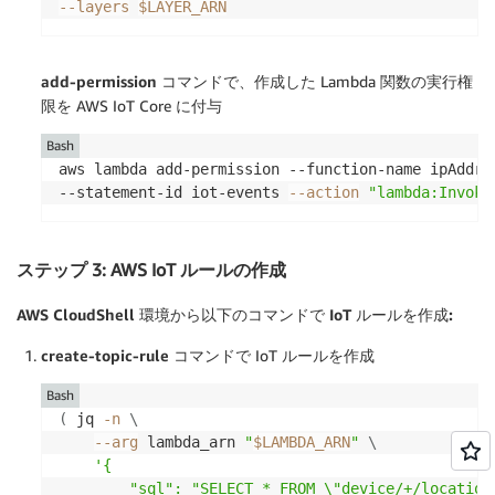
--layers
$LAYER_ARN
add-permission
コマンドで、作成した Lambda 関数の実行権
限を AWS IoT Core に付与
Bash
aws lambda add-permission --function-name ipAddre
--statement-id iot-events 
--action
"lambda:Invoke
ステップ 3: AWS IoT ルールの作成
AWS CloudShell 環境から以下のコマンドで IoT ルールを作成:
create-topic-rule
コマンドで IoT ルールを作成
Bash
(
 jq 
-n
\
--arg
 lambda_arn 
"
$LAMBDA_ARN
"
\
'{

        "sql": "SELECT * FROM \"device/+/location/