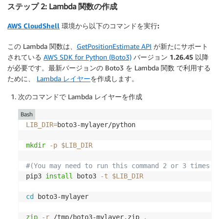
ステップ 2: Lambda 関数の作成
AWS CloudShell
環境から以下のコマンドを実行:
この Lambda 関数は、
GetPositionEstimate API
が新たにサポート
されている
AWS SDK for Python (Boto3)
バージョン
1.26.45 以降
が必要です。最新バージョンの Boto3 を Lambda 関数 で利用する
ために、
Lambda レイヤー
を作成します。
次のコマンドで Lambda レイヤーを作成
Bash
LIB_DIR
=
boto3-mylayer/python

mkdir
-p
$LIB_DIR
#(You may need to run this command 2 or 3 times s
pip3 
install
 boto3 
-t
$LIB_DIR
cd
 boto3-mylayer 

zip
-r
 /tmp/boto3-mylayer.zip 
.