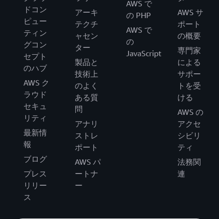
AWS で
ドコン
アーキ
AWS サ
の PHP
ピュー
テクチ
ポート
AWS で
ティン
ャセン
の概要
の
グコン
ター
専門家
JavaScript
セプト
製品と
による
のハブ
技術上
サポー
AWS ク
のよく
トを受
ラウド
ある質
ける
セキュ
問
AWS の
リティ
アナリ
アクセ
最新情
ストレ
シビリ
報
ポート
ティ
ブログ
AWS パ
法務関
プレス
ートナ
連
リリー
ー
ス