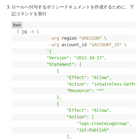
ロールへ付与するポリシードキュメントを作成するために、下
記コマンドを実行
Bash
(
 jq 
-n
\
--arg
 region 
"
$REGION
"
\
--arg
 account_id 
"
$ACCOUNT_ID
"
\
'{

            "Version": "2012-10-17",

            "Statement": [

                {

                    "Effect": "Allow",

                    "Action": "iotwireless:GetPosi
                    "Resource": "*"

                },

                {

                    "Effect": "Allow",

                    "Action": [

                        "logs:CreateLogGroup",

                        "iot:Publish"

                    ],
