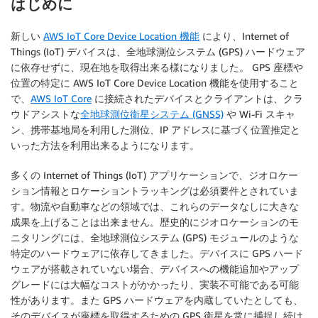
はじめに
新しい
AWS IoT Core Device Location 機能
により、Internet of
Things (IoT) デバイスは、全地球測位システム (GPS) ハードウェア
に依存せずに、現在地を取得出来る様になりました。 GPS 座標や
位置の特定に AWS IoT Core Device Location 機能を使用すること
で、
AWS IoT Core
に接続されたデバイスとクライアントは、クラ
ウドアシストな
全地球測位衛星システム (GNSS)
や Wi-Fi スキャ
ン、携帯基地局を利用した測位、IP アドレスに基づく位置推定と
いった方法を利用出来るようになります。
多くの Internet of Things (IoT) アプリケーションで、ジオロケー
ション情報とロケーショントラッキングは必須要件とされていま
す。物流や自動車などの領域では、これらのデータなしに大きな
成果を上げることは出来ません。歴史的にジオロケーションのモ
ニタリングには、全地球測位システム (GPS) モジュールのような
特定のハードウェアに依存してきました。デバイスに GPS ハード
ウェアが搭載されていない場合、デバイスへの機能追加やアップ
グレードには大幅なコストがかかったり、実装不可能である可能
性があります。また GPS ハードウェアを内蔵していたとしても、
そのデバイスが座標を取得するための GPS 衛星を常に捕捉し続け