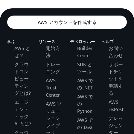
AWS アカウントを作成する
学ぶ
リソース
デベロッパー
ヘルプ
AWS と
開始方
Builder
お問い
は？
法
Center
合わせ
クラウ
トレー
SDK と
サポー
ドコン
ニング
ツール
トチケ
ピュー
ットを
AWS
AWS で
ティン
申請す
Trust
の .NET
グとは?
る
Center
AWS で
エージ
AWS
AWS ソ
の
ェンテ
re:Post
リュー
Python
ィック
ション
ナレッ
AWS で
AI とは?
ライブ
ジセン
の Java
クラウ
ラリ
ター