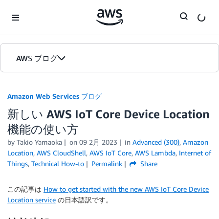
Skip to Main Content
AWS ブログ
ホーム
Amazon Web Services ブログ
新しい AWS IoT Core Device Location
カテゴリ
機能の使い方
エディション
by
Takio Yamaoka
on
09 2月 2023
in
Advanced (300)
,
Amazon
Location
,
AWS CloudShell
,
AWS IoT Core
,
AWS Lambda
,
Internet of
Things
,
Technical How-to
Permalink
Share
この記事は
How to get started with the new AWS IoT Core Device
Location service
の日本語訳です。