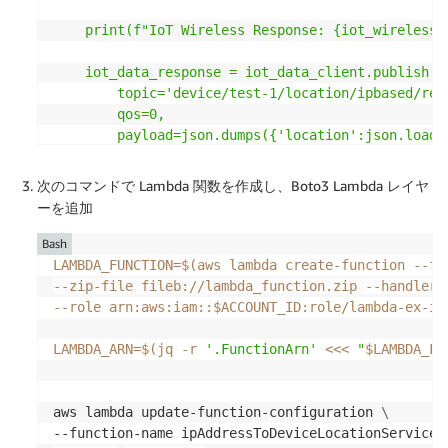
    print(f"IoT Wireless Response: {iot_wireless_r
    iot_data_response = iot_data_client.publish(

        topic='device/test-1/location/ipbased/resp
        qos=0,

        payload=json.dumps({'location':json.loads
        )

次のコマンドで Lambda 関数を作成し、Boto3 Lambda レイヤ
    print(f"IoT Data Response: {iot_data_response}
ーを追加
EOF
Bash
zip
-r
LAMBDA_FUNCTION
=
$(
aws lambda create-function --fu
--zip-file fileb://lambda_function.zip 
--handler
 
--role
 arn:aws:iam::$ACCOUNT_ID:role/lambda-ex-ip
LAMBDA_ARN
=
$(
jq 
-r
'.FunctionArn'
<<<
"
$LAMBDA_FU
aws lambda update-function-configuration 
\
--function-name ipAddressToDeviceLocationServiceF