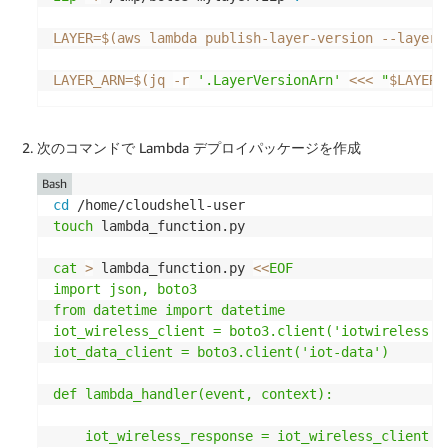
LAYER
=
$(
aws lambda publish-layer-version --layer-
LAYER_ARN
=
$(
jq 
-r
'.LayerVersionArn'
<<<
"
$LAYER
"
次のコマンドで Lambda デプロイパッケージを作成
Bash
cd
touch
 lambda_function.py

cat
>
 lambda_function.py 
<<
EOF

import json, boto3

from datetime import datetime

iot_wireless_client = boto3.client('iotwireless')

iot_data_client = boto3.client('iot-data')

def lambda_handler(event, context):

    iot_wireless_response = iot_wireless_client.g