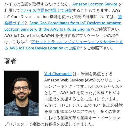
バイスの位置を取得するだけでなく、
Amazon Location Service
を
利用して
デバイス位置を地図上で追跡
することもできます。AWS
IoT Core Device Location 機能を使った開発の詳細については、
開
発者ガイド
と
Send Geo Coordinates from IoT Devices to Amazon
Location Service with the AWS IoT Rules Engine
をご確認下さい。
AWS IoT Core for LoRaWAN を使用するアプリケーションの場合
は、こちらの “
アセットトラッキングソリューションをサポートす
る AWS IoT Core Device Location のご紹介
” をご参照下さい。
著者
Yuri Chamarelli
は、米国を拠点とする
Amazon Web Services (AWS) のソリューシ
ョンアーキテクトです。IoT スペシャリスト
として、AWS IoT を使ったお客様のビジネ
ス達成を支援することに注力しています。
Yuri は、IT/OT システムで 10 年以上の経験
を持つ制御エンジニアであり、多くの業界
における産業変革や産業オートメーション
プロジェクトで複数のお客様を支援してきました。