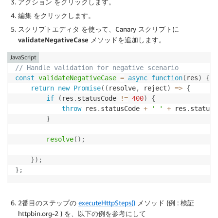
アクション
をクリックします。
編集
をクリックします。
スクリプトエディタ
を使って、Canary スクリプトに
validateNegativeCase
メソッドを追加します。
JavaScript
// Handle validation for negative scenario
const
validateNegativeCase
=
async
function
(
res
)
{
return
new
Promise
(
(
resolve
,
 reject
)
=>
{
if
(
res
.
statusCode 
!=
400
)
{
throw
 res
.
statusCode 
+
' '
+
 res
.
statusM
}
resolve
(
)
;
}
)
;
}
;
2番目のステップの
executeHttpSteps()
メソッド (例 : 検証
httpbin.org-2 ) を、以下の例を参考にして