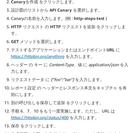
Canaryを作成
をクリックします。
設計図のリストから
API Canary
を選択します。
Canaryの名前を入力します。(例 :
http-steps-test
)
HTTP リクエスト
の
HTTP リクエストを追加
をクリックしま
す。
GET
メソッドを選択します。
テストするアプリケーションまたはエンドポイントURL
に
https://httpbin.org/anything
を入力します。
ヘッダー
の
キー
に
Content-Type
、
値
に
application/json
を入
力します。
リクエストデータ
に
{“foo”:”bar”}
を入力します。
レポート設定
の
ヘッダーとレスポンス本文をキャプチャ
を有
効にします。
別の呼び出しを保存して追加
をクリックします。
手順 6、7、10 をもう一度実施します。ただし、URL は
https://httpbin.org/status/400
を入力します。
保存
をクリックします。