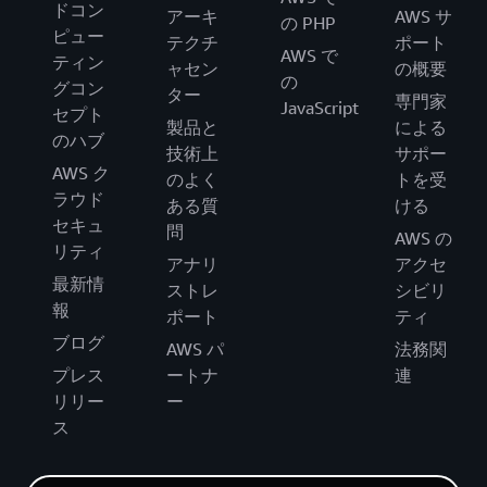
ドコン
アーキ
AWS サ
の PHP
ピュー
テクチ
ポート
AWS で
ティン
ャセン
の概要
の
グコン
ター
専門家
JavaScript
セプト
製品と
による
のハブ
技術上
サポー
AWS ク
のよく
トを受
ラウド
ある質
ける
セキュ
問
AWS の
リティ
アナリ
アクセ
最新情
ストレ
シビリ
報
ポート
ティ
ブログ
AWS パ
法務関
プレス
ートナ
連
リリー
ー
ス