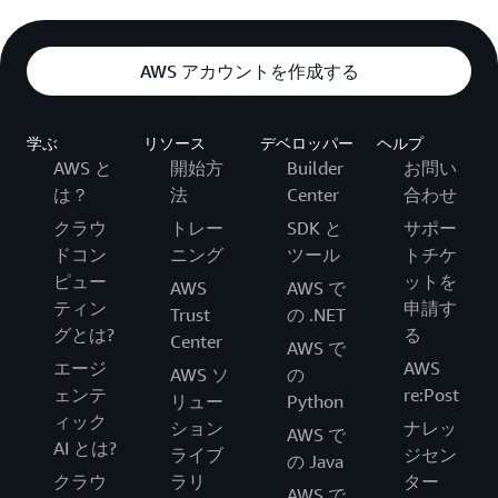
AWS アカウントを作成する
学ぶ
リソース
デベロッパー
ヘルプ
AWS と
開始方
Builder
お問い
は？
法
Center
合わせ
クラウ
トレー
SDK と
サポー
ドコン
ニング
ツール
トチケ
ピュー
ットを
AWS
AWS で
ティン
申請す
Trust
の .NET
グとは?
る
Center
AWS で
エージ
AWS
AWS ソ
の
ェンテ
re:Post
リュー
Python
ィック
ション
ナレッ
AWS で
AI とは?
ライブ
ジセン
の Java
クラウ
ラリ
ター
AWS で