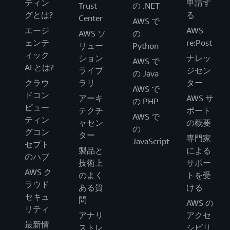
ティン
申請す
Trust
の .NET
グとは?
る
Center
AWS で
エージ
AWS
AWS ソ
の
ェンテ
re:Post
リュー
Python
ィック
ション
ナレッ
AWS で
AI とは?
ライブ
ジセン
の Java
クラウ
ラリ
ター
AWS で
ドコン
アーキ
AWS サ
の PHP
ピュー
テクチ
ポート
AWS で
ティン
ャセン
の概要
の
グコン
ター
専門家
JavaScript
セプト
製品と
による
のハブ
技術上
サポー
AWS ク
のよく
トを受
ラウド
ある質
ける
セキュ
問
AWS の
リティ
アナリ
アクセ
最新情
ストレ
シビリ