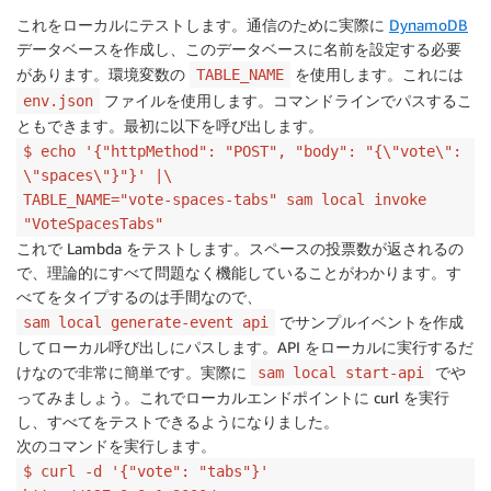
これをローカルにテストします。通信のために実際に
DynamoDB
        resp 
=
 votes_table
.
update_item
(
データベースを作成し、このデータベースに名前を設定する必要
            Key
=
{
'id'
:
 body
[
'vote'
]
}
,
があります。環境変数の
を使用します。これには
TABLE_NAME
            UpdateExpression
=
'ADD votes :incr'
,
ファイルを使用します。コマンドラインでパスするこ
env.json
            ExpressionAttributeValues
=
{
':incr'
:
1
}
,
ともできます。最初に以下を呼び出します。
            ReturnValues
=
'ALL_NEW'
$ echo '{"httpMethod": "POST", "body": "{\"vote\":
)
\"spaces\"}"}' |\
return
{
'body'
:
"{} now has {} votes"
.
format
TABLE_NAME="vote-spaces-tabs" sam local invoke
"VoteSpacesTabs"
これで
Lambda
をテストします。スペースの投票数が返されるの
で、理論的にすべて問題なく機能していることがわかります。す
べてをタイプするのは手間なので、
でサンプルイベントを作成
sam local generate-event api
してローカル呼び出しにパスします。API をローカルに実行するだ
けなので非常に簡単です。実際に
でや
sam local start-api
ってみましょう。これでローカルエンドポイントに curl を実行
し、すべてをテストできるようになりました。
次のコマンドを実行します。
$ curl -d '{"vote": "tabs"}'