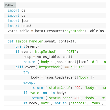
Python
import
import
import
import
 boto3

votes_table 
=
 boto3
.
resource
(
'dynamodb'
)
.
Table
(
os
.
ge
def
lambda_handler
(
event
,
 context
)
:
print
(
event
)
if
 event
[
'httpMethod'
]
==
'GET'
:
        resp 
=
 votes_table
.
scan
(
)
return
{
'body'
:
 json
.
dumps
(
{
item
[
'id'
]
:
int
(
elif
 event
[
'httpMethod'
]
==
'POST'
:
try
:
            body 
=
 json
.
loads
(
event
[
'body'
]
)
except
:
return
{
'statusCode'
:
400
,
'body'
:
'malf
if
'vote'
not
in
 body
:
return
{
'statusCode'
:
400
,
'body'
:
'miss
if
 body
[
'vote'
]
not
in
[
'spaces'
,
'tabs'
]
:
return
{
'statusCode'
:
400
,
'body'
:
'vote