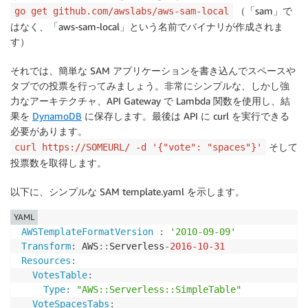
（「sam」で
go get github.com/awslabs/aws-sam-local
はなく、「aws-sam-local」という名前でバイナリが作成されま
す）
それでは、簡単な SAM アプリケーションを書き込んでスペースや
タブでの投票を行ってみましょう。非常にシンプルな、しかし強
力なアーキテクチャ、
API Gateway
で
Lambda
関数を使用し、結
果を
DynamoDB
に保存します。最後は API に curl を実行できる
必要があります。
そして
curl https://SOMEURL/ -d '{"vote": "spaces"}'
投票数を取得します。
以下に、シンプルな SAM template.yaml を示します。
YAML
AWSTemplateFormatVersion
:
'2010-09-09'
Transform
:
 AWS
:
:
Serverless
-
2016-10-31
Resources
:
VotesTable
:
Type
:
"AWS::Serverless::SimpleTable"
VoteSpacesTabs
: