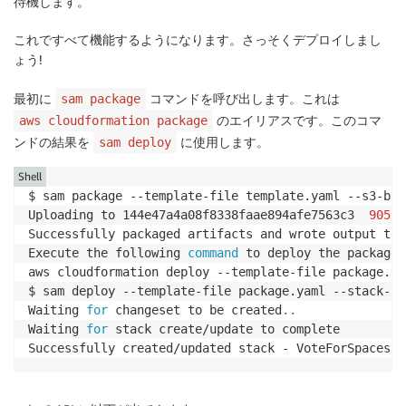
待機します。
これですべて機能するようになります。さっそくデプロイしまし
ょう!
最初に
コマンドを呼び出します。これは
sam package
のエイリアスです。このコマ
aws cloudformation package
ンドの結果を
に使用します。
sam deploy
Shell
$ sam package --template-file template.yaml --s3-buc
Uploading to 144e47a4a08f8338faae894afe7563c3  
90570
Successfully packaged artifacts and wrote output tem
Execute the following 
command
 to deploy the packaged
aws cloudformation deploy --template-file package.ya
$ sam deploy --template-file package.yaml --stack-na
Waiting 
for
 changeset to be created
..
Waiting 
for
 stack create/update to complete
