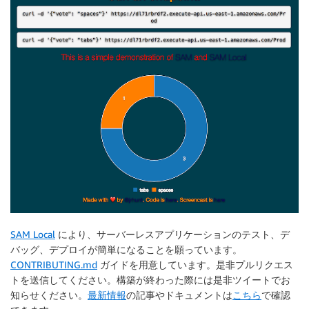
SAM Local
により、サーバーレスアプリケーションのテスト、デ
バッグ、デプロイが簡単になることを願っています。
CONTRIBUTING.md
ガイドを用意しています。是非プルリクエス
トを送信してください。構築が終わった際には是非ツイートでお
知らせください。
最新情報
の記事やドキュメントは
こちら
で確認