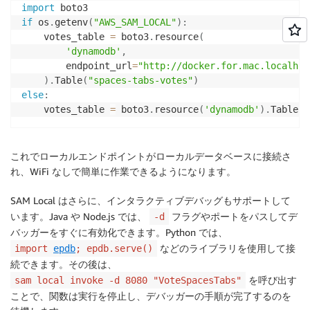
import
if
 os
.
getenv
(
"AWS_SAM_LOCAL"
)
:
    votes_table 
=
 boto3
.
resource
(
'dynamodb'
,
        endpoint_url
=
"http://docker.for.mac.localhos
)
.
Table
(
"spaces-tabs-votes"
)
else
:
    votes_table 
=
 boto3
.
resource
(
'dynamodb'
)
.
Table
(
o
これでローカルエンドポイントがローカルデータベースに接続さ
れ、WiFi なしで簡単に作業できるようになります。
SAM Local はさらに、インタラクティブデバッグもサポートして
います。Java や Node.js では、
フラグやポートをパスしてデ
-d
バッガーをすぐに有効化できます。Python では、
などのライブラリを使用して接
import
epdb
; epdb.serve()
続できます。その後は、
を呼び出す
sam local invoke -d 8080 "VoteSpacesTabs"
ことで、関数は実行を停止し、デバッガーの手順が完了するのを