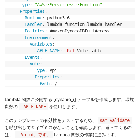
Type
:
"AWS::Serverless::Function"
Properties
:
Runtime
:
 python3.6

Handler
:
 lambda_function.lambda_handler

Policies
:
 AmazonDynamoDBFullAccess

Environment
:
Variables
:
TABLE_NAME
:
!Ref
 VotesTable

Events
:
Vote
:
Type
:
 Api

Properties
:
Path
:
 /

Method
:
 post
Lambda
関数に公開する [dynamo_i] テーブルを作成します。環境
変数の
を使用します。
TABLE_NAME
このテンプレートの有効性をテストするため、
sam validate
を呼び出してタイプミスがないことを確認します。返ってくるの
は、
Lambda
関数の作業に進みます。
「Valid」です。