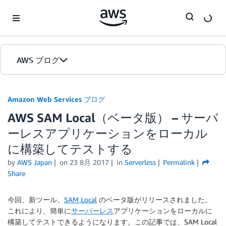
Skip to Main Content
AWS ブログ
ホーム
Amazon Web Services ブログ
AWS SAM Local（ベータ版） – サーバ
カテゴリ
ーレスアプリケーションをローカル
エディション
に構築してテストする
by
AWS Japan
on
23 8月 2017
in
Serverless
Permalink
Share
今回、新ツール、
SAM Local
のベータ版がリリースされました。
これにより、簡単に
サーバーレス
アプリケーションをローカルに
構築してテストできるようになります。この記事では、SAM Local