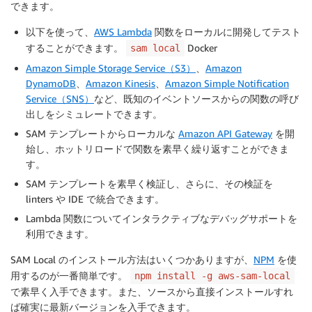
できます。
以下を使って、
AWS Lambda
関数をローカルに開発してテスト
することができます。
Docker
sam local
Amazon Simple Storage Service（S3）
、
Amazon
DynamoDB
、
Amazon Kinesis
、
Amazon Simple Notification
Service（SNS）
など、既知のイベントソースからの関数の呼び
出しをシミュレートできます。
SAM テンプレートからローカルな
Amazon API Gateway
を開
始し、ホットリロードで関数を素早く繰り返すことができま
す。
SAM テンプレートを素早く検証し、さらに、その検証を
linters や IDE で統合できます。
Lambda 関数についてインタラクティブなデバッグサポートを
利用できます。
SAM Local のインストール方法はいくつかありますが、
NPM
を使
用するのが一番簡単です。
npm install -g aws-sam-local
で素早く入手できます。また、ソースから直接インストールすれ
ば確実に最新バージョンを入手できます。