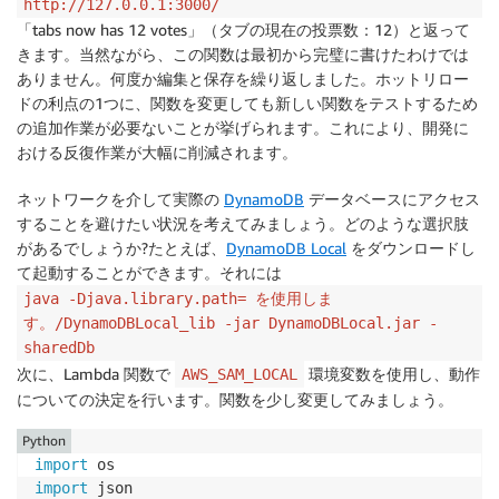
http://127.0.0.1:3000/
「tabs now has 12 votes」（タブの現在の投票数：12）と返って
きます。当然ながら、この関数は最初から完璧に書けたわけでは
ありません。何度か編集と保存を繰り返しました。ホットリロー
ドの利点の1つに、関数を変更しても新しい関数をテストするため
の追加作業が必要ないことが挙げられます。これにより、開発に
おける反復作業が大幅に削減されます。
ネットワークを介して実際の
DynamoDB
データベースにアクセス
することを避けたい状況を考えてみましょう。どのような選択肢
があるでしょうか?たとえば、
DynamoDB Local
をダウンロードし
て起動することができます。それには
java -Djava.library.path= を使用しま
す。/DynamoDBLocal_lib -jar DynamoDBLocal.jar -
sharedDb
次に、
Lambda
関数で
環境変数を使用し、動作
AWS_SAM_LOCAL
についての決定を行います。関数を少し変更してみましょう。
Python
import
import