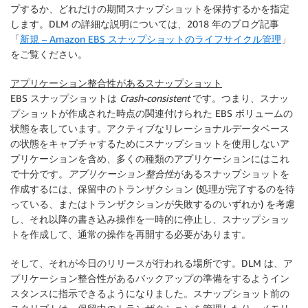
プするか、どれだけの期間スナップショットを保持するかを指定
します。DLM の詳細な説明については、2018 年のブログ記事
「
新規 – Amazon EBS スナップショットのライフサイクル管理
」
をご覧ください。
アプリケーション整合性があるスナップショット
EBS スナップショットは
Crash-consistent
です。つまり、スナッ
プショットが作成された時点の関連付けられた EBS ボリュームの
状態を表しています。アクティブなリレーショナルデータベース
の状態をキャプチャするためにスナップショットを使用しないア
プリケーションを含め、多くの種類のアプリケーションにはこれ
で十分です。
アプリケーション整合性
があるスナップショットを
作成するには、保留中のトランザクション (処理が完了するのを待
っている、またはトランザクションが失敗するのいずれか) を考慮
し、それ以降の書き込み操作を一時的に停止し、スナップショッ
トを作成して、通常の操作を再開する必要があります。
そして、それが今日のリリースが行われる場所です。DLM は、ア
プリケーション整合性があるバックアップの準備をするようイン
スタンスに指示できるようになりました。スナップショット前の