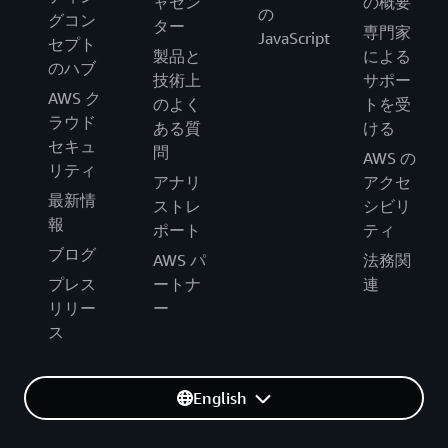
ャセン
の概要
の
グコン
ター
専門家
JavaScript
セプト
製品と
による
のハブ
技術上
サポー
AWS ク
のよく
トを受
ラウド
ある質
ける
セキュ
問
AWS の
リティ
アナリ
アクセ
最新情
ストレ
シビリ
報
ポート
ティ
ブログ
AWS パ
法務関
プレス
ートナ
連
リリー
ー
ス
English