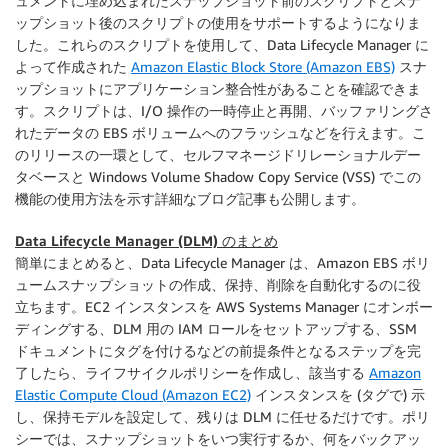
ュメントに埋め込まれたスナップショット前のスクリプトとスナ
ップショット後のスクリプトの使用をサポートするようになりま
した。これらのスクリプトを使用して、
Data Lifecycle Manager
に
よって作成された
Amazon Elastic Block Store (Amazon EBS)
スナ
ップショットにアプリケーション整合性があることを確認できま
す。スクリプトは、I/O 操作の一時停止と再開、バッファリングさ
れたデータの EBS ボリュームへのフラッシュなどを行えます。こ
のリリースの一環として、セルフマネージドリレーショナルデー
タベースと Windows Volume Shadow Copy Service (VSS) でこの
機能の使用方法を示す詳細なブログ記事も公開します。
Data Lifecycle Manager (DLM) のまとめ
簡単にまとめると、
Data Lifecycle Manager
は、Amazon EBS ボリ
ュームスナップショットの作成、保持、削除を自動化するのに役
立ちます。EC2 インスタンスを AWS Systems Manager にオンボー
ディングする、DLM 用の IAM ロールをセットアップする、SSM
ドキュメントにタグを付けるなどの前提条件となるステップを完
了したら、ライフサイクルポリシーを作成し、該当する
Amazon
Elastic Compute Cloud (Amazon EC2)
インスタンスを (タグで) 示
し、保持モデルを設定して、残りは DLM に任せるだけです。ポリ
シーでは、スナップショットをいつ実行するか、何をバックアッ