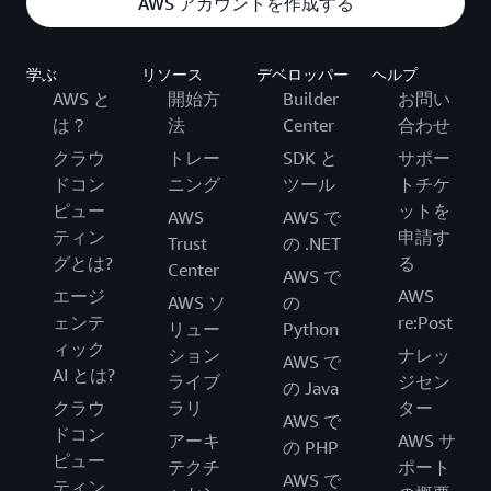
AWS アカウントを作成する
学ぶ
リソース
デベロッパー
ヘルプ
AWS と
開始方
Builder
お問い
は？
法
Center
合わせ
クラウ
トレー
SDK と
サポー
ドコン
ニング
ツール
トチケ
ピュー
ットを
AWS
AWS で
ティン
申請す
Trust
の .NET
グとは?
る
Center
AWS で
エージ
AWS
AWS ソ
の
ェンテ
re:Post
リュー
Python
ィック
ション
ナレッ
AWS で
AI とは?
ライブ
ジセン
の Java
クラウ
ラリ
ター
AWS で
ドコン
アーキ
AWS サ
の PHP
ピュー
テクチ
ポート
AWS で
ティン