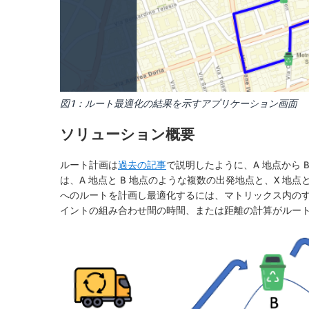
図1：ルート最適化の結果を示すアプリケーション画面
ソリューション概要
ルート計画は
過去の記事
で説明したように、A 地点から
は、A 地点と B 地点のような複数の出発地点と、X 地点と
へのルートを計画し最適化するには、マトリックス内の
イントの組み合わせ間の時間、または距離の計算が
ルー