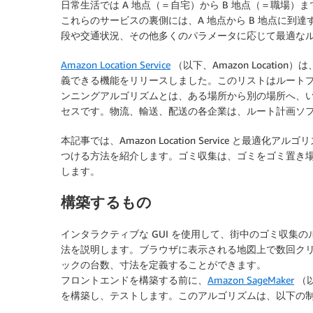
日常生活では A 地点（＝自宅）から B 地点（＝職場
これらのサービスの裏側には、A 地点から B 地点に到
段や交通状況、その他多くのパラメータに応じて最適な
Amazon Location Service
（以下、Amazon Locat
義できる機能をリリースしました。このリストはルート
ンニングアルゴリズムとは、ある場所から別の場所へ、
セスです。物流、輸送、配送の各企業は、ルート計画ソ
本記事では、Amazon Location Service と
つける方法を紹介します。ゴミ収集は、ゴミをゴミ置き
します。
構築するもの
インタラクティブな GUI を使用して、街中のゴミ収集の
法を説明します。ブラウザに表示される地図上で数回ク
ックの台数、寸法を定義することができます。
フロントエンドを構築する前に、
Amazon SageMaker
（以
を構築し、テストします。このアルゴリズムは、以下の