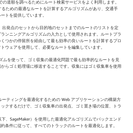
）までの道順を調べるためにルート検索サービスをよく利用します。
達するための最適なルートを計算するアルゴリズムがあり、交通手
ルートを提供しています。
ion）は、出発点のセットから目的地のセットまでのルートのリストを定
プランニングアルゴリズムの入力として使用されます。ルートプラ
いくつかの停留所を経由して最も効率の良いルートを計算するプロ
フトウェアを使用して、必要なルートを編集しています。
最適化アルゴリズムを使って、ゴミ収集の最適化問題で最も効率的なルートを見
場からゴミ処理場に移送することです。収集にはゴミ収集車を使用
ルーティングを最適化するための Web アプリケーションの構築方
リックするだけで、ゴミ収集車の出発点、ゴミ置き場の位置、トラ
下、SageMaker）を使用した最適化アルゴリズムでバックエンド
制約条件に従って、すべてのトラックのルートを最適化します。