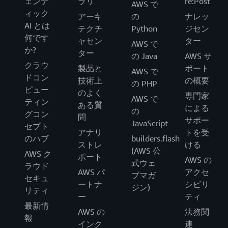
ェンテ
ラリ
re:Post
AWS で
ィック
アーキ
の
ナレッ
AI とは
テクチ
Python
ジセン
何です
ャセン
ター
AWS で
か?
ター
の Java
AWS サ
クラウ
製品と
ポート
AWS で
ドコン
技術上
の概要
の PHP
ピュー
のよく
専門家
AWS で
ティン
ある質
による
の
グコン
問
サポー
JavaScript
セプト
アナリ
トを受
のハブ
builders.flash
ストレ
ける
(AWS 公
AWS ク
ポート
AWS の
式ウェ
ラウド
AWS パ
アクセ
ブマガ
セキュ
ートナ
シビリ
ジン)
リティ
ー
ティ
最新情
AWS の
法務関
報
インク
連