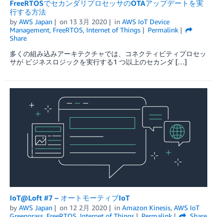
FreeRTOSでセカンダリプロセッサのOTAアップデートを実
行する方法
by
AWS Japan
on
13 3月 2020
in
AWS IoT Device
Management
,
FreeRTOS
,
Internet of Things
Permalink
Share
多くの組み込みアーキテクチャでは、コネクティビティプロセッ
サが ビジネスロジックを実行する1 つ以上のセカンダ […]
IoT@Loft #7 – オートモーティブIoT
by
AWS Japan
on
12 2月 2020
in
Amazon Kinesis
,
AWS IoT
Greengrass
,
FreeRTOS
,
Internet of Things
Permalink
Share