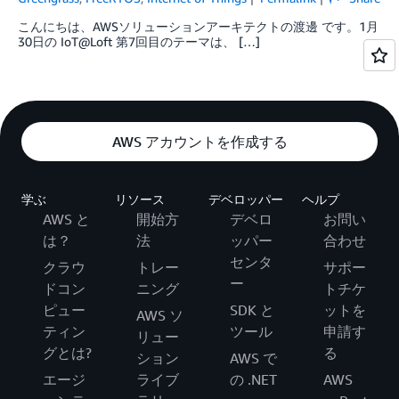
こんにちは、AWSソリューションアーキテクトの渡邊 です。1月
30日の IoT@Loft 第7回目のテーマは、 […]
AWS アカウントを作成する
学ぶ
リソース
デベロッパー
ヘルプ
AWS と
開始方
デベロ
お問い
は？
法
ッパー
合わせ
センタ
クラウ
トレー
サポー
ー
ドコン
ニング
トチケ
ピュー
SDK と
ットを
AWS ソ
ティン
ツール
申請す
リュー
グとは?
る
ション
AWS で
エージ
ライブ
の .NET
AWS