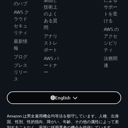
製品と
による
のハブ
技術上
サポー
AWS ク
のよく
トを受
ラウド
ある質
ける
セキュ
問
AWS の
リティ
アナリ
アクセ
最新情
ストレ
シビリ
報
ポート
ティ
ブログ
AWS パ
法務関
プレス
ートナ
連
リリー
ー
ス
English
Amazon は男女雇用機会均等法を順守しています。人種、出身
国、性別、性的指向、障がい、年齢、その他の属性によって差
別することなく、平等に採用選考の機会を提供しています。