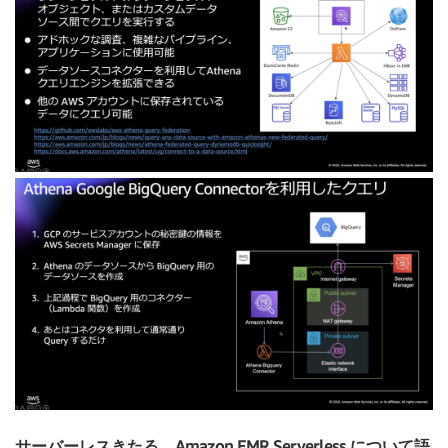
サーバーレスきたる。Amazon EMR Serverless について語