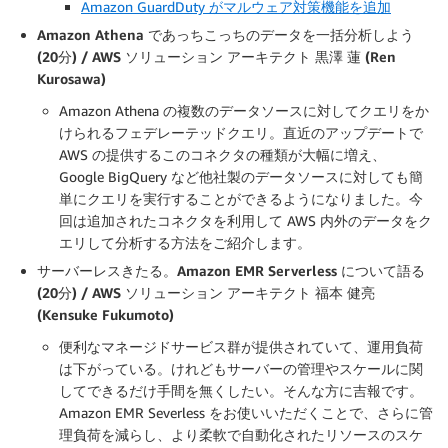
Amazon GuardDuty がマルウェア対策機能を追加
Amazon Athena であっちこっちのデータを一括分析しよう
(20分) / AWS ソリューション アーキテクト 黒澤 蓮 (Ren
Kurosawa)
Amazon Athena の複数のデータソースに対してクエリをか
けられるフェデレーテッドクエリ。直近のアップデートで
AWS の提供するこのコネクタの種類が大幅に増え、
Google BigQuery など他社製のデータソースに対しても簡
単にクエリを実行することができるようになりました。今
回は追加されたコネクタを利用して AWS 内外のデータをク
エリして分析する方法をご紹介します。
サーバーレスきたる。Amazon EMR Serverless について語る
(20分) / AWS ソリューション アーキテクト 福本 健亮
(Kensuke Fukumoto)
便利なマネージドサービス群が提供されていて、運用負荷
は下がっている。けれどもサーバーの管理やスケールに関
してできるだけ手間を無くしたい。そんな方に吉報です。
Amazon EMR Severless をお使いいただくことで、さらに管
理負荷を減らし、より柔軟で自動化されたリソースのスケ