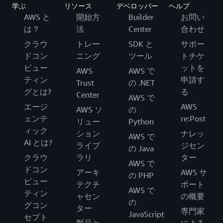
学ぶ
リソース
デベロッパー
ヘルプ
AWS と
開始方
Builder
お問い
は？
法
Center
合わせ
クラウ
トレー
SDK と
サポー
ドコン
ニング
ツール
トチケ
ピュー
ットを
AWS
AWS で
ティン
申請す
Trust
の .NET
グとは?
る
Center
AWS で
エージ
AWS
AWS ソ
の
ェンテ
re:Post
リュー
Python
ィック
ション
ナレッ
AWS で
AI とは?
ライブ
ジセン
の Java
クラウ
ラリ
ター
AWS で
ドコン
アーキ
AWS サ
の PHP
ピュー
テクチ
ポート
AWS で
ティン
ャセン
の概要
の
グコン
ター
専門家
JavaScript
セプト