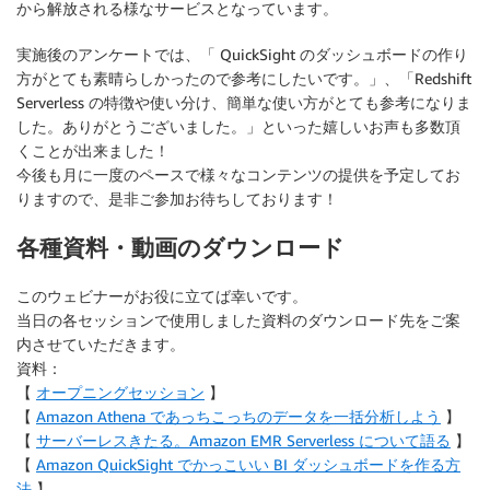
から解放される様なサービスとなっています。
実施後のアンケートでは、「 QuickSight のダッシュボードの作り
方がとても素晴らしかったので参考にしたいです。」、「Redshift
Serverless の特徴や使い分け、簡単な使い方がとても参考になりま
した。ありがとうございました。」といった嬉しいお声も多数頂
くことが出来ました！
今後も月に一度のペースで様々なコンテンツの提供を予定してお
りますので、是非ご参加お待ちしております！
各種資料・動画のダウンロード
このウェビナーがお役に立てば幸いです。
当日の各セッションで使用しました資料のダウンロード先をご案
内させていただきます。
資料：
【
オープニングセッション
】
【
Amazon Athena であっちこっちのデータを一括分析しよう
】
【
サーバーレスきたる。Amazon EMR Serverless について語る
】
【
Amazon QuickSight でかっこいい BI ダッシュボードを作る方
法
】