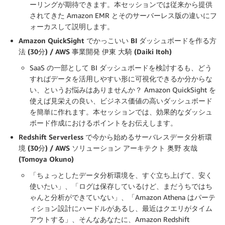
ーリングが期待できます。本セッションでは従来から提供
されてきた Amazon EMR とそのサーバーレス版の違いにフ
ォーカスして説明します。
Amazon QuickSight でかっこいい BI ダッシュボードを作る方
法 (30分) / AWS 事業開発 伊東 大騎 (Daiki Itoh)
SaaS の一部として BI ダッシュボードを検討するも、どう
すればデータを活用しやすい形に可視化できるか分からな
い、というお悩みはありませんか？ Amazon QuickSight を
使えば見栄えの良い、ビジネス価値の高いダッシュボード
を簡単に作れます。本セッションでは、効果的なダッシュ
ボード作成におけるポイントをお伝えします。
Redshift Serverless で今から始めるサーバレスデータ分析環
境 (30分) / AWS ソリューション アーキテクト 奥野 友哉
(Tomoya Okuno)
「ちょっとしたデータ分析環境を、すぐ立ち上げて、安く
使いたい」、「ログは保存しているけど、まだうちではち
ゃんと分析ができていない」、「Amazon Athena はパーテ
ィション設計にハードルがあるし、最近はクエリがタイム
アウトする」、そんなあなたに、Amazon Redshift