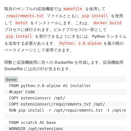
既存のサンプルの拡張機能では
を使用して
makefile
ファイルとともに
を使用
requirements.txt
pip install
して
をインストールします。これは、
boto3
docker build
プロセスに移行されます。ビルドプロセスの一部として
を実行できるようにするには、Python ランタイム
pip install
を追加する必要があります。
を最小限の
Python: 3.8-alpine
ベースイメージとして使用できます。
関数と拡張機能用に別々の Dockerfile を作成します。拡張機能用
Dockerfile には次の行が含まれます。
Docker
FROM python:3.8-alpine AS installer 

#Layer Code 

COPY extensionssrc /opt/ 

COPY extensionssrc/requirements.txt /opt/ 

RUN pip install -r /opt/requirements.txt -t /opt/ext
FROM scratch AS base 

WORKDIR /opt/extensions 
