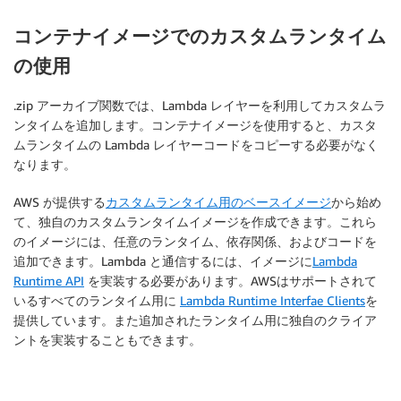
コンテナイメージでのカスタムランタイム
の使用
.zip アーカイブ関数では、Lambda レイヤーを利用してカスタムラ
ンタイムを追加します。コンテナイメージを使用すると、カスタ
ムランタイムの Lambda レイヤーコードをコピーする必要がなく
なります。
AWS が提供する
カスタムランタイム用のベースイメージ
から始め
て、独自のカスタムランタイムイメージを作成できます。これら
のイメージには、任意のランタイム、依存関係、およびコードを
追加できます。Lambda と通信するには、イメージに
Lambda
Runtime API
を実装する必要があります。AWSはサポートされて
いるすべてのランタイム用に
Lambda Runtime Interfae Clients
を
提供しています。また追加されたランタイム用に独自のクライア
ントを実装することもできます。