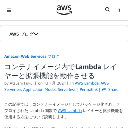
Skip to Main Content
AWS ブログ
ホーム
Amazon Web Services ブログ
コンテナイメージ内でLambda レイ
カテゴリ
ヤーと拡張機能を動作させる
エディション
by
Atsushi Fukui
on
13 1月 2021
in
AWS Lambda
,
AWS
Serverless Application Model
,
Serverless
Permalink
Share
この記事では、コンテナーイメージとしてパッケージ化され、デ
プロイされた Lambda 関数で
AWS Lambda
レイヤーと拡張機能を
使用する方法について説明します。