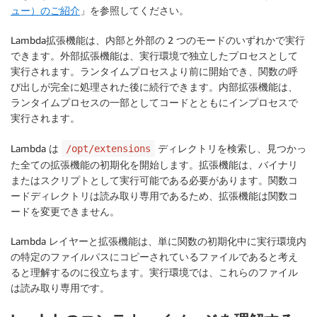
ュー）のご紹介
」を参照してください。
Lambda拡張機能は、内部と外部の 2 つのモードのいずれかで実行
できます。外部拡張機能は、実行環境で独立したプロセスとして
実行されます。ランタイムプロセスより前に開始でき、関数の呼
び出しが完全に処理された後に続行できます。内部拡張機能は、
ランタイムプロセスの一部としてコードとともにインプロセスで
実行されます。
Lambda は
ディレクトリを検索し、見つかっ
/opt/extensions
た全ての拡張機能の初期化を開始します。拡張機能は、バイナリ
またはスクリプトとして実行可能である必要があります。関数コ
ードディレクトリは読み取り専用であるため、拡張機能は関数コ
ードを変更できません。
Lambda レイヤーと拡張機能は、単に関数の初期化中に実行環境内
の特定のファイルパスにコピーされているファイルであると考え
ると理解するのに役立ちます。実行環境では、これらのファイル
は読み取り専用です。