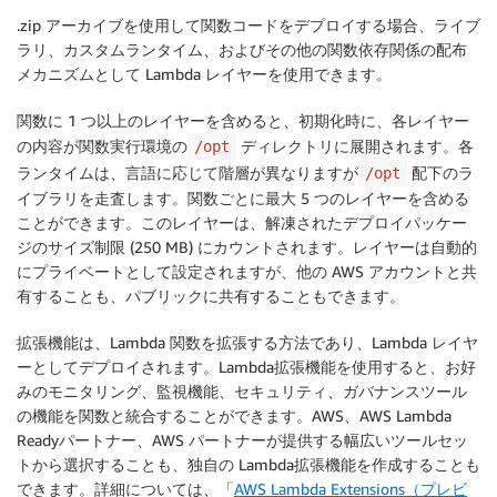
.zip アーカイブを使用して関数コードをデプロイする場合、ライブ
ラリ、カスタムランタイム、およびその他の関数依存関係の配布
メカニズムとして Lambda レイヤーを使用できます。
関数に 1 つ以上のレイヤーを含めると、初期化時に、各レイヤー
の内容が関数実行環境の
ディレクトリに展開されます。各
/opt
ランタイムは、言語に応じて階層が異なりますが
配下のラ
/opt
イブラリを走査します。関数ごとに最大 5 つのレイヤーを含める
ことができます。このレイヤーは、解凍されたデプロイパッケー
ジのサイズ制限 (250 MB) にカウントされます。レイヤーは自動的
にプライベートとして設定されますが、他の AWS アカウントと共
有することも、パブリックに共有することもできます。
拡張機能は、Lambda 関数を拡張する方法であり、Lambda レイヤ
ーとしてデプロイされます。Lambda拡張機能を使用すると、お好
みのモニタリング、監視機能、セキュリティ、ガバナンスツール
の機能を関数と統合することができます。AWS、AWS Lambda
Readyパートナー、AWS パートナーが提供する幅広いツールセッ
トから選択することも、独自の Lambda拡張機能を作成することも
できます。詳細については、「
AWS Lambda Extensions（プレビ