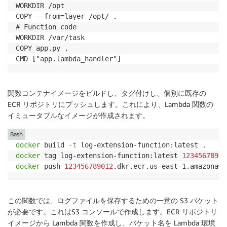
WORKDIR /opt 

COPY --from=layer /opt/ . 

# Function code 

WORKDIR /var/task 

COPY app.py . 

関数コンテナイメージをビルドし、タグ付けし、個別に既存の
ECR リポジトリにプッシュします。これにより、Lambda 関数の
イミュータブルなイメージが作成されます。
Bash
docker
 build 
-t
 log-extension-function:latest 
.
docker
 tag log-extension-function:latest 
12345678901
docker
 push 
123456789012
この関数では、ログファイルを保存するための一意の S3 バケット
が必要です。これはS3 コンソールで作成します。ECR リポジトリ
イメージから Lambda 関数を作成し、バケット名を Lambda 環境