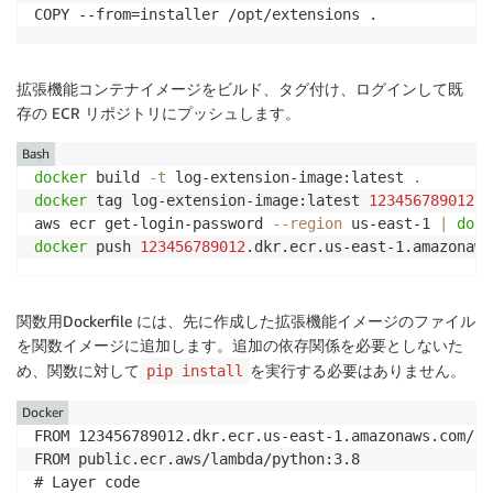
拡張機能コンテナイメージをビルド、タグ付け、ログインして既
存の ECR リポジトリにプッシュします。
Bash
docker
 build 
-t
 log-extension-image:latest 
.
docker
 tag log-extension-image:latest 
123456789012
.d
aws ecr get-login-password 
--region
 us-east-1 
|
dock
docker
 push 
123456789012
関数用Dockerfile には、先に作成した拡張機能イメージのファイル
を関数イメージに追加します。追加の依存関係を必要としないた
め、関数に対して
を実行する必要はありません。
pip install
Docker
FROM 123456789012.dkr.ecr.us-east-1.amazonaws.com/lo
FROM public.ecr.aws/lambda/python:3.8 

# Layer code 
