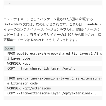
コンテナイメージとしてパッケージ化された関数の対応する
Dockerfile 構文には、次の行が含まれます。これらは、Lambda レ
イヤーのコンテナイメージバージョンをプルし、関数イメージに
コピーします。共有ライブラリイメージは ECR から取得され、拡
張機能イメージは Docker Hub からプルされます。
Docker
FROM public.ecr.aws/myrepo/shared-lib-layer:1 AS sha
# Layer code 

WORKDIR /opt 

COPY --from=shared-lib-layer /opt/ . 

FROM aws-partner/extensions-layer:1 as extensions-lay
# Extension code 

WORKDIR /opt/extensions 
