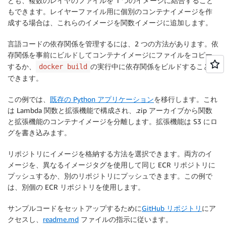
とも、複数のレイヤのファイルを 1 つのイメージに結合すること
もできます。レイヤーファイル用に個別のコンテナイメージを作
成する場合は、これらのイメージを関数イメージに追加します。
言語コードの依存関係を管理するには、2 つの方法があります。依
存関係を事前にビルドしてコンテナイメージにファイルをコピー
するか、
の実行中に依存関係をビルドすることが
docker build
できます。
この例では、
既存の Python アプリケーション
を移行します。これ
は Lambda 関数と拡張機能で構成され、.zip アーカイブから関数
と拡張機能のコンテナイメージを分離します。拡張機能は S3 にロ
グを書き込みます。
リポジトリにイメージを格納する方法を選択できます。両方のイ
メージを、異なるイメージタグを使用して同じ ECR リポジトリに
プッシュするか、別のリポジトリにプッシュできます。この例で
は、別個の ECR リポジトリを使用します。
サンプルコードをセットアップするために
GitHub リポジトリ
にア
クセスし、
readme.md
ファイルの指示に従います。