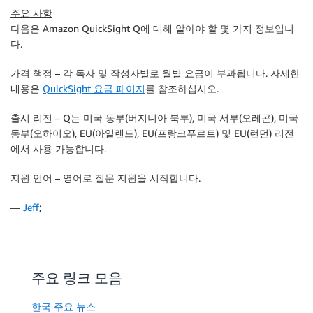
주요 사항
다음은 Amazon QuickSight Q에 대해 알아야 할 몇 가지 정보입니
다.
가격 책정
– 각 독자 및 작성자별로 월별 요금이 부과됩니다. 자세한
내용은
QuickSight 요금 페이지
를 참조하십시오.
출시 리전
– Q는
미국 동부(버지니아 북부)
,
미국 서부(오레곤)
,
미국
동부(오하이오)
,
EU(아일랜드)
,
EU(프랑크푸르트)
및
EU(런던)
리전
에서 사용 가능합니다.
지원 언어
– 영어로 질문 지원을 시작합니다.
—
Jeff
;
주요 링크 모음
한국 주요 뉴스