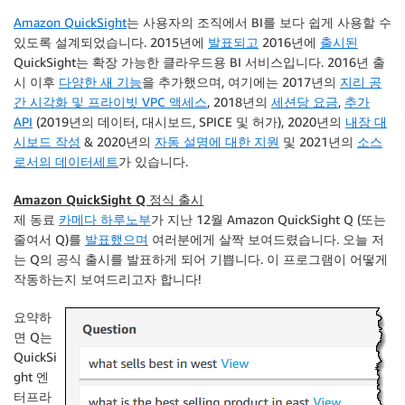
Amazon QuickSight
는 사용자의 조직에서 BI를 보다 쉽게 사용할 수
있도록 설계되었습니다. 2015년에
발표되고
2016년에
출시된
QuickSight
는 확장 가능한 클라우드용 BI 서비스입니다. 2016년 출
시 이후
다양한 새 기능
을 추가했으며, 여기에는 2017년의
지리 공
간 시각화 및 프라이빗 VPC 액세스
, 2018년의
세션당 요금
,
추가
API
(2019년의 데이터, 대시보드, SPICE 및 허가), 2020년의
내장 대
시보드 작성
& 2020년의
자동 설명에 대한 지원
및 2021년의
소스
로서의 데이터세트
가 있습니다.
Amazon QuickSight Q 정식 출시
제 동료
카메다 하루노부
가 지난 12월 Amazon QuickSight Q (또는
줄여서 Q)를
발표했으며
여러분에게 살짝 보여드렸습니다. 오늘 저
는 Q의 공식 출시를 발표하게 되어 기쁩니다. 이 프로그램이 어떻게
작동하는지 보여드리고자 합니다!
요약하
면 Q는
QuickSi
ght
엔
터프라