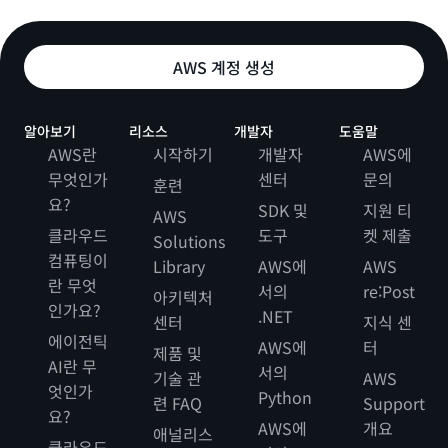
AWS 계정 생성
알아보기
리소스
개발자
도움말
AWS란
시작하기
개발자
AWS에
무엇인가
센터
문의
훈련
요?
SDK 및
지원 티
AWS
클라우드
도구
켓 제출
Solutions
컴퓨팅이
Library
AWS에
AWS
란 무엇
서의
re:Post
아키텍처
인가요?
.NET
센터
지식 센
에이전틱
AWS에
터
제품 및
AI란 무
서의
기술 관
AWS
엇인가
Python
련 FAQ
Support
요?
AWS에
개요
애널리스
클라우드