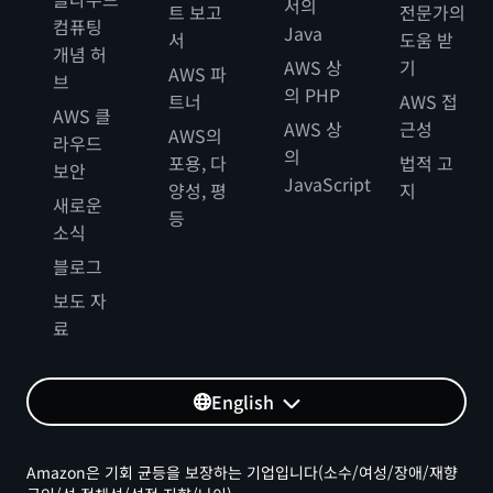
서의
트 보고
전문가의
컴퓨팅
Java
서
도움 받
개념 허
AWS 상
기
AWS 파
브
의 PHP
트너
AWS 접
AWS 클
AWS 상
근성
AWS의
라우드
의
포용, 다
법적 고
보안
JavaScript
양성, 평
지
새로운
등
소식
블로그
보도 자
료
English
Amazon은 기회 균등을 보장하는 기업입니다(소수/여성/장애/재향