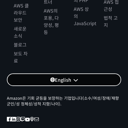
트너
AWS 접
AWS 클
AWS 상
근성
AWS의
라우드
의
포용, 다
법적 고
보안
JavaScript
양성, 평
지
새로운
등
소식
블로그
보도 자
료
English
Amazon은 기회 균등을 보장하는 기업입니다(소수/여성/장애/재향
군인/성 정체성/성적 지향/나이).