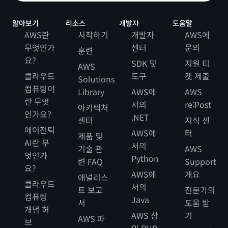
알아보기
리소스
개발자
도움말
AWS란
시작하기
개발자
AWS에
무엇인가
센터
문의
훈련
요?
SDK 및
지원 티
AWS
클라우드
도구
켓 제출
Solutions
컴퓨팅이
Library
AWS에
AWS
란 무엇
서의
re:Post
아키텍처
인가요?
.NET
센터
지식 센
에이전틱
AWS에
터
제품 및
AI란 무
서의
기술 관
AWS
엇인가
Python
련 FAQ
Support
요?
AWS에
개요
애널리스
클라우드
서의
트 보고
전문가의
컴퓨팅
Java
서
도움 받
개념 허
AWS 상
기
AWS 파
브
의 PHP