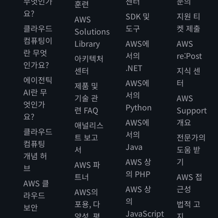
무엇인가
센터
문의
훈련
요?
SDK 및
지원 티
AWS
클라우드
도구
켓 제출
Solutions
컴퓨팅이
Library
AWS에
AWS
란 무엇
서의
re:Post
아키텍처
인가요?
.NET
센터
지식 센
에이전틱
AWS에
터
제품 및
AI란 무
서의
기술 관
AWS
엇인가
Python
련 FAQ
Support
요?
AWS에
개요
애널리스
클라우드
서의
트 보고
전문가의
컴퓨팅
Java
서
도움 받
개념 허
AWS 상
기
AWS 파
브
의 PHP
트너
AWS 접
AWS 클
AWS 상
근성
AWS의
라우드
의
포용, 다
법적 고
보안
JavaScript
양성, 평
지