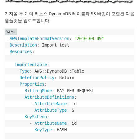
가져올 두 개의 리소스
DynamoDB
테이블과
S3
버킷이 포함된 다음
템플릿을 업로드합니다.
YAML
AWSTemplateFormatVersion
:
"2010-09-09"
Description
:
Resources
:
ImportedTable
:
Type
:
 AWS
:
:
DynamoDB
:
:
Table

DeletionPolicy
:
 Retain

Properties
:
BillingMode
:
 PAY_PER_REQUEST

AttributeDefinitions
:
-
AttributeName
:
 id

AttributeType
:
 S

KeySchema
:
-
AttributeName
:
 id

KeyType
:
 HASH
