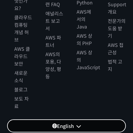
엇인가
Python
련 FAQ
Support
요?
AWS에
개요
애널리스
클라우드
서의
트 보고
전문가의
컴퓨팅
Java
서
도움 받
개념 허
AWS 상
기
AWS 파
브
의 PHP
트너
AWS 접
AWS 클
AWS 상
근성
AWS의
라우드
의
포용, 다
법적 고
보안
JavaScript
양성, 평
지
새로운
등
소식
블로그
보도 자
료
English