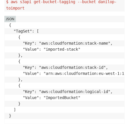
$ aws s3api get-bucket-tagging --bucket danilop-
toimport
JSON
{

  "TagSet": [

    {

      "Key": "aws:cloudformation:stack-name",

      "Value": "imported-stack"

    },

    {

      "Key": "aws:cloudformation:stack-id",

      "Value": "arn:aws:cloudformation:eu-west-1:123
    },

    {

      "Key": "aws:cloudformation:logical-id",

      "Value": "ImportedBucket"

    }

  ]

}