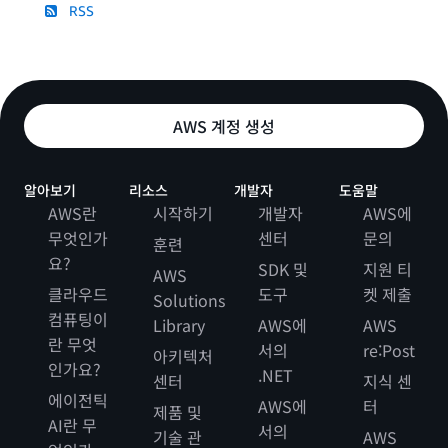
RSS
AWS 계정 생성
알아보기
리소스
개발자
도움말
AWS란
시작하기
개발자
AWS에
무엇인가
센터
문의
훈련
요?
SDK 및
지원 티
AWS
클라우드
도구
켓 제출
Solutions
컴퓨팅이
Library
AWS에
AWS
란 무엇
서의
re:Post
아키텍처
인가요?
.NET
센터
지식 센
에이전틱
AWS에
터
제품 및
AI란 무
서의
기술 관
AWS