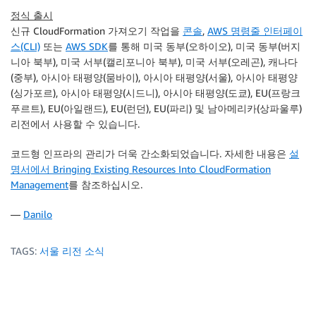
정식 출시
신규 CloudFormation 가져오기 작업을
콘솔
,
AWS 명령줄 인터페이
스(CLI)
또는
AWS SDK
를 통해 미국 동부(오하이오), 미국 동부(버지
니아 북부), 미국 서부(캘리포니아 북부), 미국 서부(오레곤), 캐나다
(중부), 아시아 태평양(뭄바이), 아시아 태평양(서울), 아시아 태평양
(싱가포르), 아시아 태평양(시드니), 아시아 태평양(도쿄), EU(프랑크
푸르트), EU(아일랜드), EU(런던), EU(파리) 및 남아메리카(상파울루)
리전에서 사용할 수 있습니다.
코드형 인프라의 관리가 더욱 간소화되었습니다. 자세한 내용은
설
명서에서 Bringing Existing Resources Into CloudFormation
Management
를 참조하십시오.
—
Danilo
TAGS:
서울 리전 소식