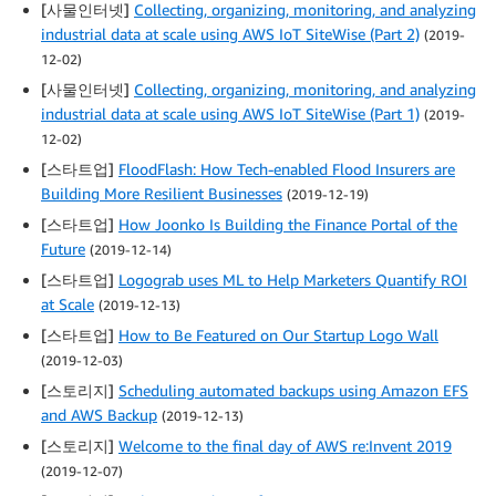
[사물인터넷]
Collecting, organizing, monitoring, and analyzing
industrial data at scale using AWS IoT SiteWise (Part 2)
(2019-
12-02)
[사물인터넷]
Collecting, organizing, monitoring, and analyzing
industrial data at scale using AWS IoT SiteWise (Part 1)
(2019-
12-02)
[스타트업]
FloodFlash: How Tech-enabled Flood Insurers are
Building More Resilient Businesses
(2019-12-19)
[스타트업]
How Joonko Is Building the Finance Portal of the
Future
(2019-12-14)
[스타트업]
Logograb uses ML to Help Marketers Quantify ROI
at Scale
(2019-12-13)
[스타트업]
How to Be Featured on Our Startup Logo Wall
(2019-12-03)
[스토리지]
Scheduling automated backups using Amazon EFS
and AWS Backup
(2019-12-13)
[스토리지]
Welcome to the final day of AWS re:Invent 2019
(2019-12-07)