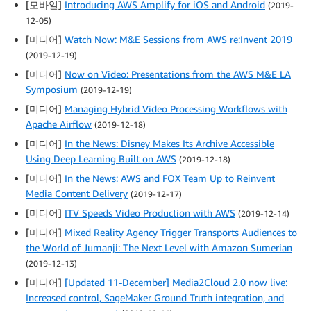
[모바일]
Introducing AWS Amplify for iOS and Android
(2019-
12-05)
[미디어]
Watch Now: M&E Sessions from AWS re:Invent 2019
(2019-12-19)
[미디어]
Now on Video: Presentations from the AWS M&E LA
Symposium
(2019-12-19)
[미디어]
Managing Hybrid Video Processing Workflows with
Apache Airflow
(2019-12-18)
[미디어]
In the News: Disney Makes Its Archive Accessible
Using Deep Learning Built on AWS
(2019-12-18)
[미디어]
In the News: AWS and FOX Team Up to Reinvent
Media Content Delivery
(2019-12-17)
[미디어]
ITV Speeds Video Production with AWS
(2019-12-14)
[미디어]
Mixed Reality Agency Trigger Transports Audiences to
the World of Jumanji: The Next Level with Amazon Sumerian
(2019-12-13)
[미디어]
[Updated 11-December] Media2Cloud 2.0 now live:
Increased control, SageMaker Ground Truth integration, and