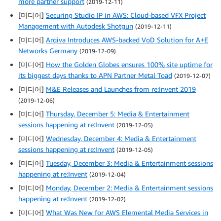
more partner support
(2019-12-11)
[미디어]
Securing Studio IP in AWS: Cloud-based VFX Project
Management with Autodesk Shotgun
(2019-12-11)
[미디어]
Arqiva Introduces AWS-backed VoD Solution for A+E
Networks Germany
(2019-12-09)
[미디어]
How the Golden Globes ensures 100% site uptime for
its biggest days thanks to APN Partner Metal Toad
(2019-12-07)
[미디어]
M&E Releases and Launches from re:Invent 2019
(2019-12-06)
[미디어]
Thursday, December 5: Media & Entertainment
sessions happening at re:Invent
(2019-12-05)
[미디어]
Wednesday, December 4: Media & Entertainment
sessions happening at re:Invent
(2019-12-05)
[미디어]
Tuesday, December 3: Media & Entertainment sessions
happening at re:Invent
(2019-12-04)
[미디어]
Monday, December 2: Media & Entertainment sessions
happening at re:Invent
(2019-12-02)
[미디어]
What Was New for AWS Elemental Media Services in