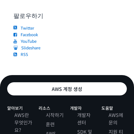
팔로우하기
Twitter
Facebook
YouTube
Slideshare
RSS
AWS 계정 생성
알아보기
리소스
개발자
도움말
AWS란
시작하기
개발자
AWS에
무엇인가
센터
문의
훈련
요?
SDK 및
지원 티
AWS