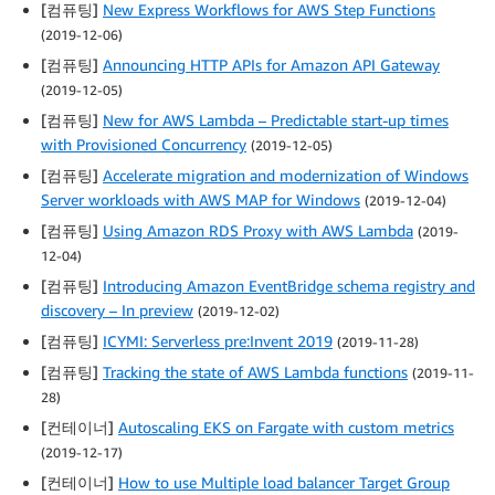
[컴퓨팅]
New Express Workflows for AWS Step Functions
(2019-12-06)
[컴퓨팅]
Announcing HTTP APIs for Amazon API Gateway
(2019-12-05)
[컴퓨팅]
New for AWS Lambda – Predictable start-up times
with Provisioned Concurrency
(2019-12-05)
[컴퓨팅]
Accelerate migration and modernization of Windows
Server workloads with AWS MAP for Windows
(2019-12-04)
[컴퓨팅]
Using Amazon RDS Proxy with AWS Lambda
(2019-
12-04)
[컴퓨팅]
Introducing Amazon EventBridge schema registry and
discovery – In preview
(2019-12-02)
[컴퓨팅]
ICYMI: Serverless pre:Invent 2019
(2019-11-28)
[컴퓨팅]
Tracking the state of AWS Lambda functions
(2019-11-
28)
[컨테이너]
Autoscaling EKS on Fargate with custom metrics
(2019-12-17)
[컨테이너]
How to use Multiple load balancer Target Group