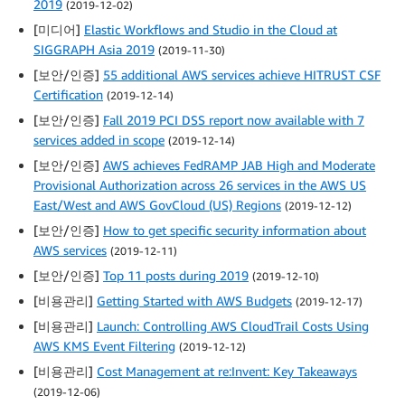
2019
(2019-12-02)
[미디어]
Elastic Workflows and Studio in the Cloud at
SIGGRAPH Asia 2019
(2019-11-30)
[보안/인증]
55 additional AWS services achieve HITRUST CSF
Certification
(2019-12-14)
[보안/인증]
Fall 2019 PCI DSS report now available with 7
services added in scope
(2019-12-14)
[보안/인증]
AWS achieves FedRAMP JAB High and Moderate
Provisional Authorization across 26 services in the AWS US
East/West and AWS GovCloud (US) Regions
(2019-12-12)
[보안/인증]
How to get specific security information about
AWS services
(2019-12-11)
[보안/인증]
Top 11 posts during 2019
(2019-12-10)
[비용관리]
Getting Started with AWS Budgets
(2019-12-17)
[비용관리]
Launch: Controlling AWS CloudTrail Costs Using
AWS KMS Event Filtering
(2019-12-12)
[비용관리]
Cost Management at re:Invent: Key Takeaways
(2019-12-06)