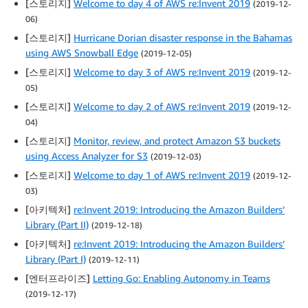
[스토리지]
Welcome to day 4 of AWS re:Invent 2019
(2019-12-
06)
[스토리지]
Hurricane Dorian disaster response in the Bahamas
using AWS Snowball Edge
(2019-12-05)
[스토리지]
Welcome to day 3 of AWS re:Invent 2019
(2019-12-
05)
[스토리지]
Welcome to day 2 of AWS re:Invent 2019
(2019-12-
04)
[스토리지]
Monitor, review, and protect Amazon S3 buckets
using Access Analyzer for S3
(2019-12-03)
[스토리지]
Welcome to day 1 of AWS re:Invent 2019
(2019-12-
03)
[아키텍처]
re:Invent 2019: Introducing the Amazon Builders’
Library (Part II)
(2019-12-18)
[아키텍처]
re:Invent 2019: Introducing the Amazon Builders’
Library (Part I)
(2019-12-11)
[엔터프라이즈]
Letting Go: Enabling Autonomy in Teams
(2019-12-17)