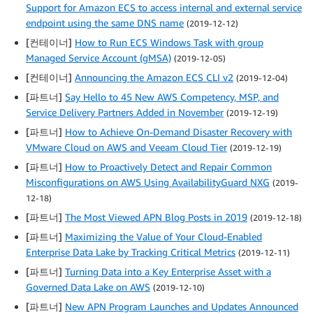
Support for Amazon ECS to access internal and external service
endpoint using the same DNS name
(2019-12-12)
[컨테이너]
How to Run ECS Windows Task with group
Managed Service Account (gMSA)
(2019-12-05)
[컨테이너]
Announcing the Amazon ECS CLI v2
(2019-12-04)
[파트너]
Say Hello to 45 New AWS Competency, MSP, and
Service Delivery Partners Added in November
(2019-12-19)
[파트너]
How to Achieve On-Demand Disaster Recovery with
VMware Cloud on AWS and Veeam Cloud Tier
(2019-12-19)
[파트너]
How to Proactively Detect and Repair Common
Misconfigurations on AWS Using AvailabilityGuard NXG
(2019-
12-18)
[파트너]
The Most Viewed APN Blog Posts in 2019
(2019-12-18)
[파트너]
Maximizing the Value of Your Cloud-Enabled
Enterprise Data Lake by Tracking Critical Metrics
(2019-12-11)
[파트너]
Turning Data into a Key Enterprise Asset with a
Governed Data Lake on AWS
(2019-12-10)
[파트너]
New APN Program Launches and Updates Announced