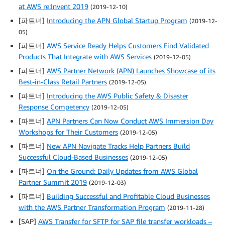
at AWS re:Invent 2019
(2019-12-10)
[파트너]
Introducing the APN Global Startup Program
(2019-12-
05)
[파트너]
AWS Service Ready Helps Customers Find Validated
Products That Integrate with AWS Services
(2019-12-05)
[파트너]
AWS Partner Network (APN) Launches Showcase of its
Best-in-Class Retail Partners
(2019-12-05)
[파트너]
Introducing the AWS Public Safety & Disaster
Response Competency
(2019-12-05)
[파트너]
APN Partners Can Now Conduct AWS Immersion Day
Workshops for Their Customers
(2019-12-05)
[파트너]
New APN Navigate Tracks Help Partners Build
Successful Cloud-Based Businesses
(2019-12-05)
[파트너]
On the Ground: Daily Updates from AWS Global
Partner Summit 2019
(2019-12-03)
[파트너]
Building Successful and Profitable Cloud Businesses
with the AWS Partner Transformation Program
(2019-11-28)
[SAP]
AWS Transfer for SFTP for SAP file transfer workloads –