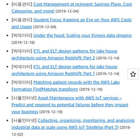
[비용관리]
Cost Management at re:Invent: Savings Plans, Cost
Categories, and more!
(2019-12-04)
[비용관리]
Student Focus: Keeping an Eye on Your AWS Costs
and Usage
(2019-12-04)
[빅데이터]
Under the hood: Scaling your Kinesis data streams
(2019-12-18)
[빅데이터]
ETL and ELT design patterns for lake house
architecture using Amazon Redshift: Part 2
(2019-12-14)
[빅데이터]
ETL and ELT design patterns for lake house
architecture using Amazon Redshift: Part 1
(2019-12-14)
[빅데이터]
Matching patient records with the AWS Lake
Formation FindMatches transform
(2019-12-10)
[사물인터넷]
Asset Maintenance with AWS IoT services –
Predict and respond to potential failures before they impact
your business
(2019-12-19)
[사물인터넷]
Collecting, organizing, monitoring, and analyzing
industrial data at scale using AWS IoT SiteWise (Part 3)
(2019-
12-02)