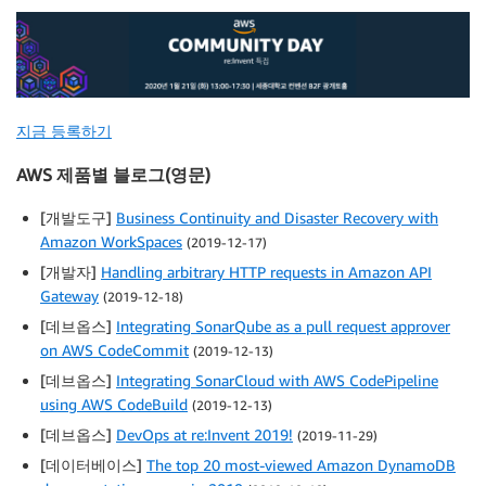
지금 등록하기
AWS 제품별 블로그(영문)
[개발도구]
Business Continuity and Disaster Recovery with
Amazon WorkSpaces
(2019-12-17)
[개발자]
Handling arbitrary HTTP requests in Amazon API
Gateway
(2019-12-18)
[데브옵스]
Integrating SonarQube as a pull request approver
on AWS CodeCommit
(2019-12-13)
[데브옵스]
Integrating SonarCloud with AWS CodePipeline
using AWS CodeBuild
(2019-12-13)
[데브옵스]
DevOps at re:Invent 2019!
(2019-11-29)
[데이터베이스]
The top 20 most-viewed Amazon DynamoDB