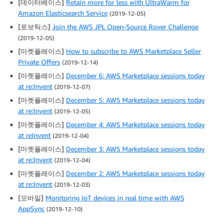
[데이터베이스]
Retain more for less with UltraWarm for
Amazon Elasticsearch Service
(2019-12-05)
[로보틱스]
Join the AWS JPL Open-Source Rover Challenge
(2019-12-05)
[마켓플레이스]
How to subscribe to AWS Marketplace Seller
Private Offers
(2019-12-14)
[마켓플레이스]
December 6: AWS Marketplace sessions today
at re:Invent
(2019-12-07)
[마켓플레이스]
December 5: AWS Marketplace sessions today
at re:Invent
(2019-12-05)
[마켓플레이스]
December 4: AWS Marketplace sessions today
at reInvent
(2019-12-04)
[마켓플레이스]
December 3: AWS Marketplace sessions today
at re:Invent
(2019-12-04)
[마켓플레이스]
December 2: AWS Marketplace sessions today
at re:Invent
(2019-12-03)
[모바일]
Monitoring IoT devices in real time with AWS
AppSync
(2019-12-10)