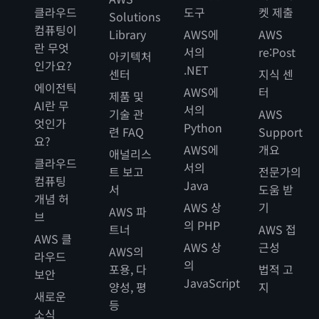
클라우드
도구
켓 제출
Solutions
컴퓨팅이
Library
AWS에
AWS
란 무엇
서의
re:Post
아키텍처
인가요?
.NET
센터
지식 센
에이전틱
AWS에
터
제품 및
AI란 무
서의
기술 관
AWS
엇인가
Python
련 FAQ
Support
요?
AWS에
개요
애널리스
클라우드
서의
트 보고
전문가의
컴퓨팅
Java
서
도움 받
개념 허
AWS 상
기
AWS 파
브
의 PHP
트너
AWS 접
AWS 클
AWS 상
근성
AWS의
라우드
의
포용, 다
법적 고
보안
JavaScript
양성, 평
지
새로운
등
소식