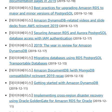
documentation pages in 2019
(2019-12-19)
[데이터베이스]
Best practices for upgrading Amazon RDS to
major and minor versions of PostgreSQL
(2019-12-18)
[데이터베이스]
Amazon DynamoDB–related videos and slide
decks from AWS re:Invent 2019
(2019-12-17)
[데이터베이스]
Securing Amazon RDS and Aurora PostgreSQL
database access with IAM authentication
(2019-12-17)
[데이터베이스]
2019: The year in review for Amazon
DynamoDB
(2019-12-17)
[데이터베이스]
Migrating databases using RDS PostgreSQL
Transportable Databases
(2019-12-13)
[데이터베이스]
Amazon DocumentDB (with MongoDB
compatibility) re:Invent 2019 recap
(2019-12-13)
[데이터베이스]
Getting started with Amazon DynamoDB
(2019-12-11)
[데이터베이스]
Implementing cross-region disaster recovery
using Oracle GoldenGate for Amazon RDS for Oracle
(2019-12-
11)