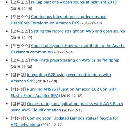
[오픈소스]
re:Cap part one – open source at re:Invent 2019
(2019-12-19)
[오픈소스]
Continuous Integration using Jenkins and
HashiCorp Terraform on Amazon EKS
(2019-12-18)
[오픈소스]
Setting the record straight on AWS and open source
(2019-12-17)
[오픈소스]
Code and beyond: How we contribute to the Apache
Cassandra community
(2019-12-04)
[오픈소스]
fMRI data preprocessing on AWS using fMRIprep
(2019-11-30)
[컴퓨팅]
Integrating B2B using event notifications with
Amazon SNS
(2019-12-19)
[컴퓨팅]
Running ANSYS Fluent on Amazon EC2 C5n with
Elastic Fabric Adapter (EFA)
(2019-12-18)
[컴퓨팅]
Orchestrating an application process with AWS Batch
using AWS CloudFormation
(2019-12-18)
[컴퓨팅]
Coming soon: Updated Lambda states lifecycle for
VPC networking
(2019-12-17)