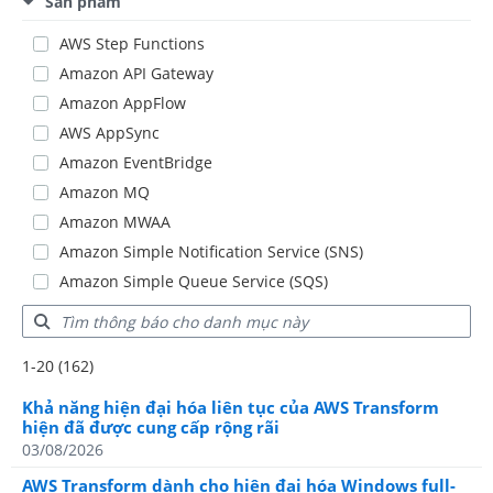
Sản phẩm
AWS Step Functions
Amazon API Gateway
Amazon AppFlow
AWS AppSync
Amazon EventBridge
Amazon MQ
Amazon MWAA
Amazon Simple Notification Service (SNS)
Amazon Simple Queue Service (SQS)
Showing results: 1-20
1-20 (162)
Total results: 162
Khả năng hiện đại hóa liên tục của AWS Transform
hiện đã được cung cấp rộng rãi
03/08/2026
AWS Transform dành cho hiện đại hóa Windows full-