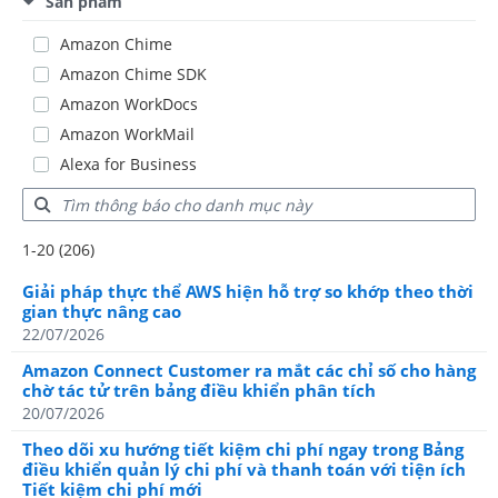
Sản phẩm
Amazon Chime
Amazon Chime SDK
Amazon WorkDocs
Amazon WorkMail
Alexa for Business
Showing results: 1-20
1-20 (206)
Total results: 206
Giải pháp thực thể AWS hiện hỗ trợ so khớp theo thời
gian thực nâng cao
22/07/2026
Amazon Connect Customer ra mắt các chỉ số cho hàng
chờ tác tử trên bảng điều khiển phân tích
20/07/2026
Theo dõi xu hướng tiết kiệm chi phí ngay trong Bảng
điều khiển quản lý chi phí và thanh toán với tiện ích
Tiết kiệm chi phí mới