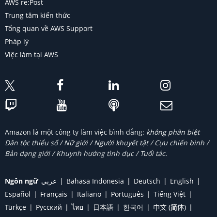
AWS re:Post
Trung tâm kiến thức
Tổng quan về AWS Support
Pháp lý
Việc làm tại AWS
Amazon là một công ty làm việc bình đẳng:
không phân biệt
Dân tộc thiểu số / Nữ giới / Người khuyết tật / Cựu chiến binh /
Bản dạng giới / Khuynh hướng tình dục / Tuổi tác.
Ngôn ngữ
عربي
Bahasa Indonesia
Deutsch
English
Español
Français
Italiano
Português
Tiếng Việt
Türkçe
Ρусский
ไทย
日本語
한국어
中文 (简体)