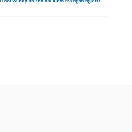
u hỏi và đáp án cho bài kiểm tra ngôn ngữ tự