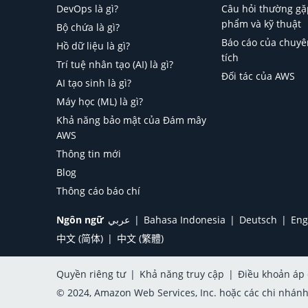
DevOps là gì?
Câu hỏi thường gặ
phẩm và kỹ thuật
Bộ chứa là gì?
Báo cáo của chuyê
Hồ dữ liệu là gì?
tích
Trí tuệ nhân tạo (AI) là gì?
Đối tác của AWS
AI tạo sinh là gì?
Máy học (ML) là gì?
Khả năng bảo mật của Đám mây
AWS
Thông tin mới
Blog
Thông cáo báo chí
Ngôn ngữ
عربي
Bahasa Indonesia
Deutsch
Eng
中文 (简体)
中文 (繁體)
Quyền riêng tư
|
Khả năng truy cập
|
Điều khoản áp
© 2024, Amazon Web Services, Inc. hoặc các chi nhán