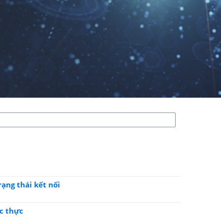
ạng thái kết nối
ác thực