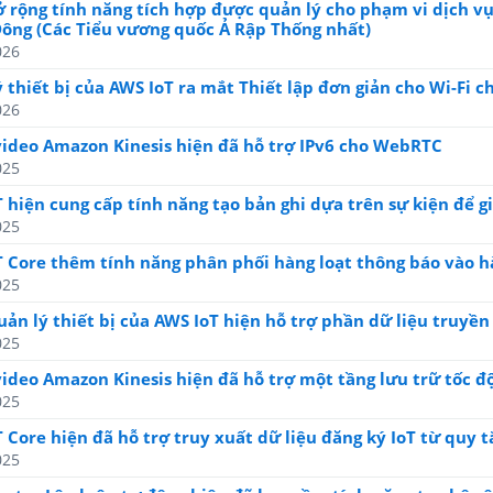
rộng tính năng tích hợp được quản lý cho phạm vi dịch vụ 
Đông (Các Tiểu vương quốc Ả Rập Thống nhất)
026
 thiết bị của AWS IoT ra mắt Thiết lập đơn giản cho Wi-Fi c
026
video Amazon Kinesis hiện đã hỗ trợ IPv6 cho WebRTC
025
 hiện cung cấp tính năng tạo bản ghi dựa trên sự kiện để g
025
T Core thêm tính năng phân phối hàng loạt thông báo vào 
025
ản lý thiết bị của AWS IoT hiện hỗ trợ phần dữ liệu truyền 
025
ideo Amazon Kinesis hiện đã hỗ trợ một tầng lưu trữ tốc độ
025
 Core hiện đã hỗ trợ truy xuất dữ liệu đăng ký IoT từ quy t
025