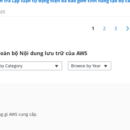
m tra Lập luận tự động hiện đã bao gồm tính năng tạo bộ câ
025
1
2
3
toàn bộ Nội dung lưu trữ của AWS
by Category
Browse by Year
ng gì AWS cung cấp.