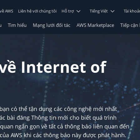
 về AWS
Liên hệ với chúng tôi
Hỗ trợ
Tiếng Việt
Tài khoả
u
Tìm hiểu
Mạng lưới đối tác
AWS Marketplace
Tiếp cận
về Internet of
 bạn có thể tận dụng các công nghệ mới nhất
 bài đăng Thông tin mới cho biết quá trình
 quan ngắn gọn về tất cả thông báo liên quan đến
c của AWS khi các thông báo này được phát hành.