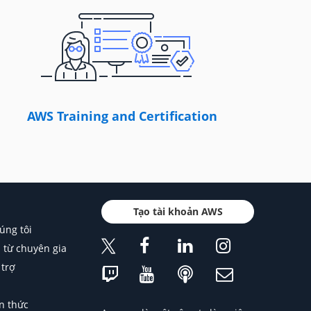
AWS Training and Certification
Tạo tài khoản AWS
úng tôi
 từ chuyên gia
 trợ
n thức