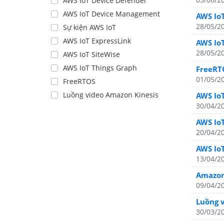
AWS IoT Device Defender
AWS IoT Device Management
AWS IoT
28/05/2
Sự kiện AWS IoT
AWS IoT ExpressLink
AWS IoT
28/05/2
AWS IoT SiteWise
AWS IoT Things Graph
FreeRT
01/05/2
FreeRTOS
Luồng video Amazon Kinesis
AWS IoT
30/04/2
AWS IoT
20/04/2
AWS IoT
13/04/2
Amazon 
09/04/2
Luồng 
30/03/2