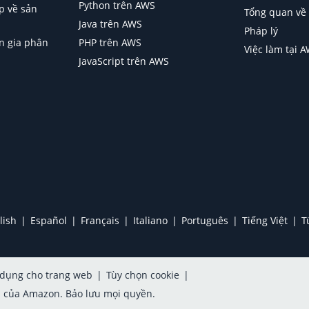
Python trên AWS
p về sản
Tổng quan về
Java trên AWS
Pháp lý
n gia phân
PHP trên AWS
Việc làm tại 
JavaScript trên AWS
lish
Español
Français
Italiano
Português
Tiếng Việt
T
 dụng cho trang web
|
Tùy chọn cookie
|
h của Amazon. Bảo lưu mọi quyền.