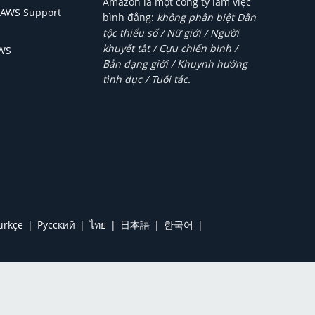
Amazon là một công ty làm việc
 AWS Support
bình đẳng:
không phân biệt Dân
tộc thiểu số / Nữ giới / Người
khuyết tật / Cựu chiến binh /
AWS
Bản dạng giới / Khuynh hướng
tình dục / Tuổi tác.
ürkçe
Ρусский
ไทย
日本語
한국어