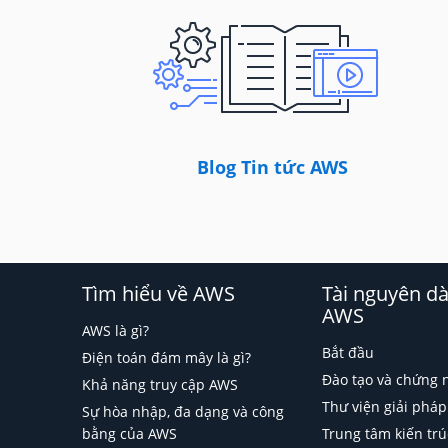
Blog Tin tức AWS
Tìm hiểu về AWS
Tài nguyên d
AWS
AWS là gì?
Bắt đầu
Điện toán đám mây là gì?
Đào tạo và chứng 
Khả năng truy cập AWS
Thư viện giải phá
Sự hòa nhập, đa dạng và công
bằng của AWS
Trung tâm kiến trú