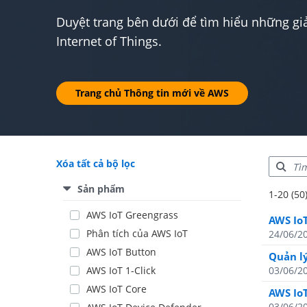
Duyệt trang bên dưới để tìm hiểu những gi
Internet of Things.
Trang chủ Thông tin mới về AWS
Xóa tất cả bộ lọc
Sản phẩm
Showing r
1-20 (50
Total resu
AWS IoT Greengrass
AWS IoT
Phân tích của AWS IoT
24/06/2
AWS IoT Button
Quản lý
AWS IoT 1-Click
03/06/2
AWS IoT Core
AWS IoT
03/06/2