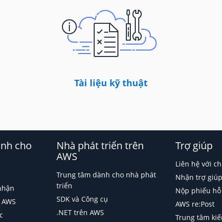
Tài liệu kỹ thuật
ành cho
Nhà phát triển trên
Trợ giúp
AWS
Liên hệ với ch
Trung tâm dành cho nhà phát
Nhận trợ giúp
triển
nhận
Nộp phiếu hỗ
SDK và Công cụ
p AWS
AWS re:Post
.NET trên AWS
c
Trung tâm kiế