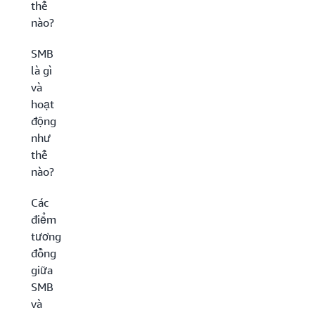
thế
nào?
SMB
là gì
và
hoạt
động
như
thế
nào?
Các
điểm
tương
đồng
giữa
SMB
và