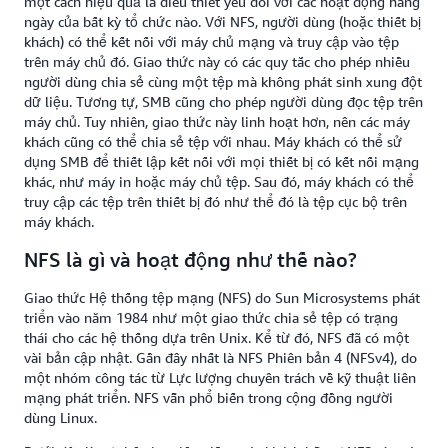
một cách hiệu quả là điều thiết yếu đối với các hoạt động hàng
ngày của bất kỳ tổ chức nào. Với NFS, người dùng (hoặc thiết bị
khách) có thể kết nối với máy chủ mạng và truy cập vào tệp
trên máy chủ đó. Giao thức này có các quy tắc cho phép nhiều
người dùng chia sẻ cùng một tệp mà không phát sinh xung đột
dữ liệu. Tương tự, SMB cũng cho phép người dùng đọc tệp trên
máy chủ. Tuy nhiên, giao thức này linh hoạt hơn, nên các máy
khách cũng có thể chia sẻ tệp với nhau. Máy khách có thể sử
dụng SMB để thiết lập kết nối với mọi thiết bị có kết nối mạng
khác, như máy in hoặc máy chủ tệp. Sau đó, máy khách có thể
truy cập các tệp trên thiết bị đó như thể đó là tệp cục bộ trên
máy khách.
NFS là gì và hoạt động như thế nào?
Giao thức Hệ thống tệp mạng (NFS) do Sun Microsystems phát
triển vào năm 1984 như một giao thức chia sẻ tệp có trạng
thái cho các hệ thống dựa trên Unix. Kể từ đó, NFS đã có một
vài bản cập nhật. Gần đây nhất là NFS Phiên bản 4 (NFSv4), do
một nhóm công tác từ Lực lượng chuyên trách về kỹ thuật liên
mạng phát triển. NFS vẫn phổ biến trong cộng đồng người
dùng Linux.