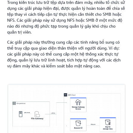
Trong kiến trúc lưu trữ tệp dựa trên đám mây, nhiều tổ chức sử
dụng các giải pháp hiện đại, được quản lý hoàn toàn để chia sẻ
tệp thay vì cách tiếp cận tự thực hiện cần thiết cho SMB hoặc
NFS. Các giải pháp này sử dụng NFS hoặc SMB ở một mức độ
nào đó nhưng độ phức tạp trong quản lý gây khó chịu cho
quản trị viên.
Các giải pháp này thường cung cấp các tính năng bổ sung có
thể truy cập qua giao diện thân thiện với người dùng. Ví dụ:
các giải pháp này có thể cung cấp một hệ thống xác thực tự
động, quản lý lưu trữ linh hoạt, tích hợp tự động với các dịch
vụ đám mây khác và kiểm soát bảo mật nâng cao.