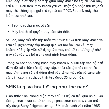
Dưới đây là cơ chế giao tiếp giữa máy khách hỗ trợ NFS và máy
chủ NFS. Đầu tiên, máy khách yêu cầu một tệp hoặc thư mục từ
máy chủ thông qua gọi thủ tục từ xa (RPC). Sau đó, máy chủ
kiểm tra như sau:
Tệp hoặc thư mục có sẵn
Máy khách có quyền truy cập cần thiết
Sau đó, máy chủ đặt tệp hoặc thư mục từ xa trên máy khách và
chia sẻ quyền truy cập thông qua kết nối ảo. Đối với máy
khách, NFS giúp việc sử dụng tệp máy chủ từ xa tương tự như
truy cập tệp cục bộ trong quá trình hoạt động.
Trong số các tính năng khác, máy khách NFS lưu tệp vào bộ nhớ
đệm để cải thiện tốc độ truy cập, khóa các tệp nếu có nhiều
máy tính đang cố ghi đồng thời vào cùng một tệp và cung cấp
các bản cập nhật thuộc tính tệp được đồng bộ hóa.
SMB là gì và hoạt động như thế nào?
Giao thức Khối thông điệp máy chủ (SMB) đã trải qua nhiều lần
lặp lại khác nhau kể từ khi được phát triển lần đầu. Giao thức
này được Barry Feigenbaum tại IBM phát hành vào năm 1983