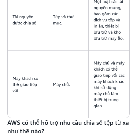
Một loạt các tài
nguyên mạng,
bao gồm các
Tài nguyên
Tệp và thư
dịch vụ tệp và
được chia sẻ
mục.
in ấn, thiết bị
lưu trữ và kho
lưu trữ máy ảo.
Máy chủ và máy
khách có thể
giao tiếp với các
Máy khách có
máy khách khác
thể giao tiếp
Máy chủ.
khi sử dụng
với
máy chủ làm
thiết bị trung
gian.
AWS có thể hỗ trợ nhu cầu chia sẻ tệp từ xa
như thế nào?