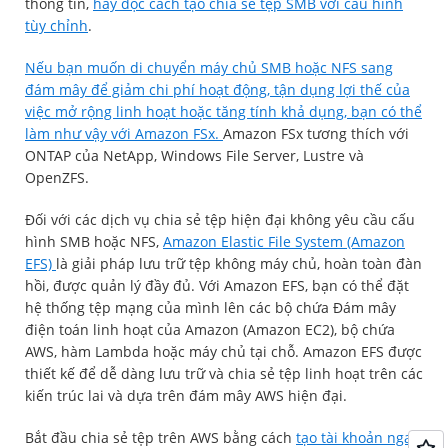
thông tin,
hãy đọc cách tạo chia sẻ tệp SMB với cấu hình
tùy chỉnh
.
Nếu bạn muốn di chuyển máy chủ SMB hoặc NFS sang
đám mây để giảm chi phí hoạt động, tận dụng lợi thế của
việc mở rộng linh hoạt hoặc tăng tính khả dụng, bạn có thể
làm như vậy với Amazon FSx.
Amazon FSx tương thích với
ONTAP của NetApp, Windows File Server, Lustre và
OpenZFS.
Đối với các dịch vụ chia sẻ tệp hiện đại không yêu cầu cấu
hình SMB hoặc NFS,
Amazon Elastic File System (Amazon
EFS)
là giải pháp lưu trữ tệp không máy chủ, hoàn toàn đàn
hồi, được quản lý đầy đủ. Với Amazon EFS, bạn có thể đặt
hệ thống tệp mạng của mình lên các bộ chứa Đám mây
điện toán linh hoạt của Amazon (Amazon EC2), bộ chứa
AWS, hàm Lambda hoặc máy chủ tại chỗ. Amazon EFS được
thiết kế để dễ dàng lưu trữ và chia sẻ tệp linh hoạt trên các
kiến trúc lai và dựa trên đám mây AWS hiện đại.
Bắt đầu chia sẻ tệp trên AWS bằng cách
tạo tài khoản ngay