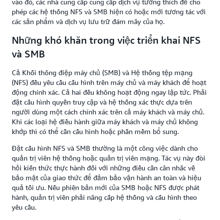
vào đó, các nhà cung cấp cung cấp dịch vụ tương thích để cho
phép các hệ thống NFS và SMB hiện có hoặc mới tương tác với
các sản phẩm và dịch vụ lưu trữ đám mây của họ.
Những khó khăn trong việc triển khai NFS
và SMB
Cả Khối thông điệp máy chủ (SMB) và Hệ thống tệp mạng
(NFS) đều yêu cầu cấu hình trên máy chủ và máy khách để hoạt
động chính xác. Cả hai đều không hoạt động ngay lập tức. Phải
đặt cấu hình quyền truy cập và hệ thống xác thực dựa trên
người dùng một cách chính xác trên cả máy khách và máy chủ.
Khi các loại hệ điều hành giữa máy khách và máy chủ không
khớp thì có thể cần cấu hình hoặc phần mềm bổ sung.
Đặt cấu hình NFS và SMB thường là một công việc dành cho
quản trị viên hệ thống hoặc quản trị viên mạng. Tác vụ này đòi
hỏi kiến thức thực hành đối với những điều cần cân nhắc về
bảo mật của giao thức để đảm bảo vận hành an toàn và hiệu
quả tối ưu. Nếu phiên bản mới của SMB hoặc NFS được phát
hành, quản trị viên phải nâng cấp hệ thống và cấu hình theo
yêu cầu.