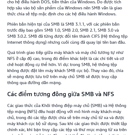
cho hệ điều hành DOS, tiền thân của Windows. Do được tích
hợp sâu vào bộ sản phẩm của Windows nên SMB vẫn là giao
thức chia sẻ tệp mặc định cho các hệ điều hành Windows.
Phiên bản hiện tại của SMB là SMB 3.1.1, với các phiên bản
trước đây bao gồm SMB 1.0, SMB 2.0, SMB 2.1, SMB 3.0 và
SMB 3.0.2. SMB đã từng được đổi tên thành CIFS (Hệ thống tệp
Internet thông dụng) nhưng cuối cùng đã quay lại tên ban đầu.
Quá trình giao tiếp giữa máy khách và máy chủ tương tự như
NFS ở cấp độ cao, trong đó điểm khác biệt là các chi tiết và cơ
chế hoạt động cụ thể hơn. Ví dụ: trong SMB, hệ thống tệp
không được đặt lên máy khách SMB cục bộ. Thay vào đó, chia
sẻ mạng được lưu trữ trên máy chủ SMB sẽ được truy cập
thông qua đường dẫn mạng.
Các điểm tương đồng giữa SMB và NFS
Các giao thức của Khối thông điệp máy chủ (SMB) và Hệ thống
tệp mạng (NFS) đều hoạt động với mô hình máy khách-máy
chủ, trong đó các tệp được chia sẻ trên máy chủ từ xa và được
máy khách cục bộ sử dụng. Sau khi các giao thức được thiết lập
chính xác, khi bạn truy cập các tệp và thư mục mạng từ xa trên