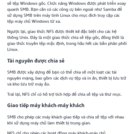
sẻ tệp Windows gốc. Chức năng Windows được phát triển xoay
quanh SMB. Bạn cần có các công cụ bên ngoài như Samba để
sử dụng SMB trên máy tính Linux cho mục đích truy cập các
tệp máy chủ Windows từ xa.
Ngược lại, giao thức NFS được thiết kế đặc biệt cho các hệ
thống Unix. Đây là một giao thức chia sẻ tệp gốc, đồng thời là
giao thức truyền tệp mặc định, trong hầu hết các bản phân phối
Linux.
Tài nguyên được chia sẻ
SMB được xây dựng để bạn có thể chia sẻ một loạt các tài
nguyên mạng, bao gồm các dịch vụ tệp và in ấn, thiết bị lưu trữ
và kho lưu trữ máy ảo.
Trái lại, NFS chỉ có hỗ trợ tích hợp để chia sẻ tệp và thư mục.
Giao tiếp máy khách-máy khách
SMB cho phép các máy khách giao tiếp và chia sẻ tệp với nhau
khi sử dụng máy chủ làm thiết bị trung gian.
NFS chỉ cho phép các hoạt động máy khách-máy chủ.