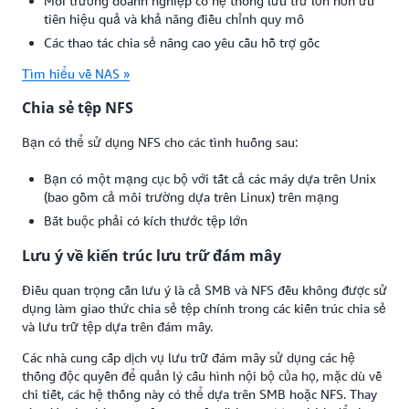
Môi trường doanh nghiệp có hệ thống lưu trữ lớn hơn ưu
tiên hiệu quả và khả năng điều chỉnh quy mô
Các thao tác chia sẻ nâng cao yêu cầu hỗ trợ gốc
Tìm hiểu về NAS »
Chia sẻ tệp NFS
Bạn có thể sử dụng NFS cho các tình huống sau:
Bạn có một mạng cục bộ với tất cả các máy dựa trên Unix
(bao gồm cả môi trường dựa trên Linux) trên mạng
Bắt buộc phải có kích thước tệp lớn
Lưu ý về kiến trúc lưu trữ đám mây
Điều quan trọng cần lưu ý là cả SMB và NFS đều không được sử
dụng làm giao thức chia sẻ tệp chính trong các kiến trúc chia sẻ
và lưu trữ tệp dựa trên đám mây.
Các nhà cung cấp dịch vụ lưu trữ đám mây sử dụng các hệ
thống độc quyền để quản lý cấu hình nội bộ của họ, mặc dù về
chi tiết, các hệ thống này có thể dựa trên SMB hoặc NFS. Thay