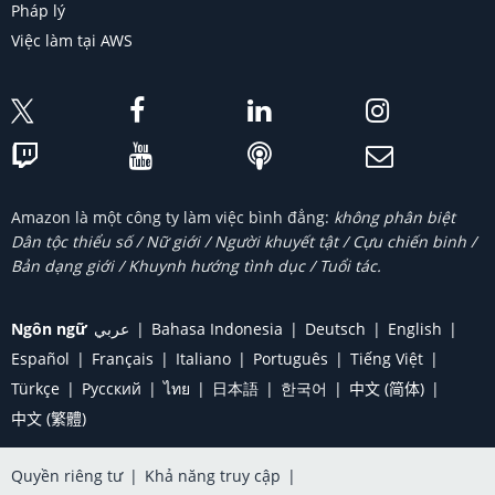
Pháp lý
Việc làm tại AWS
Amazon là một công ty làm việc bình đẳng:
không phân biệt
Dân tộc thiểu số / Nữ giới / Người khuyết tật / Cựu chiến binh /
Bản dạng giới / Khuynh hướng tình dục / Tuổi tác.
Ngôn ngữ
عربي
Bahasa Indonesia
Deutsch
English
Español
Français
Italiano
Português
Tiếng Việt
Türkçe
Ρусский
ไทย
日本語
한국어
中文 (简体)
中文 (繁體)
Quyền riêng tư
|
Khả năng truy cập
|